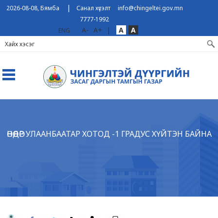
|
2026-08-08, Бямба
Санал хүсэлт
info@chingeltei.gov.mn
7777-1992
A-
A+
|
A
A
ENG
ӨНӨӨДӨР УЛААНБААТАР ХОТОД -1 ГРАДУС ХҮЙТЭН БАЙНА