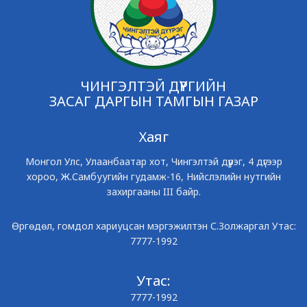
ЧИНГЭЛТЭЙ ДҮҮРГИЙН
ЗАСАГ ДАРГЫН ТАМГЫН ГАЗАР
Хаяг
Монгол Улс, Улаанбаатар хот, Чингэлтэй дүүрэг, 4 дүгээр
хороо, Ж.Самбуугийн гудамж-16, Нийслэлийн нутгийн
захиргааны III байр.
Өргөдөл, гомдол хариуцсан мэргэжилтэн С.Золжаргал Утас:
7777-1992
Утас:
7777-1992