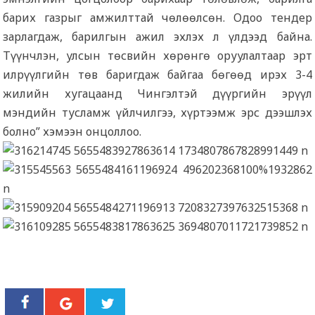
барих газрыг амжилттай чөлөөлсөн. Одоо тендер
зарлагдаж, барилгын ажил эхлэх л үлдээд байна.
Түүнчлэн, улсын төсвийн хөрөнгө оруулалтаар эрт
илрүүлгийн төв баригдаж байгаа бөгөөд ирэх 3-4
жилийн хугацаанд Чингэлтэй дүүргийн эрүүл
мэндийн тусламж үйлчилгээ, хүртээмж эрс дээшлэх
болно” хэмээн онцоллоо.