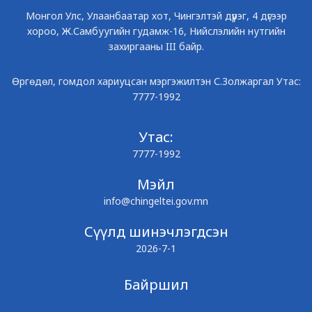
Монгол Улс, Улаанбаатар хот, Чингэлтэй дүүрэг, 4 дүгээр
хороо, Ж.Самбуугийн гудамж-16, Нийслэлийн нутгийн
захиргааны III байр.
Өргөдөл, гомдол хариуцсан мэргэжилтэн С.Золжаргал Утас:
7777-1992
Утас:
7777-1992
Мэйл
info@chingeltei.gov.mn
Сүүлд шинэчлэгдсэн
2026-7-1
Байршил