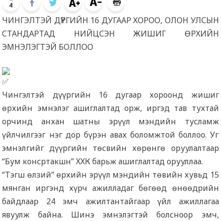
4
ЧИНГЭЛТЭЙ ДҮҮРГИЙН 16 ДУГААР ХОРОО, ОЛОН УЛСЫН
СТАНДАРТАД НИЙЦСЭН ЖИШИГ ӨРХИЙН
ЭМНЭЛЭГТЭЙ БОЛЛОО
Чингэлтэй дүүргийн 16 дугаар хороонд жишиг
өрхийн эмнэлэг ашиглалтад орж, иргэд тав тухтай
орчинд анхан шатны эрүүл мэндийн тусламж
үйлчилгээг нэг дор бүрэн авах боломжтой боллоо. Уг
эмнэлгийг дүүргийн төсвийн хөрөнгө оруулалтаар
“Бум консртакшн” ХХК барьж ашиглалтад орууллаа.
“Тэгш өлзий” өрхийн эрүүл мэндийн төвийн хувьд 15
мянган иргэнд хүрч ажилладаг бөгөөд өнөөдрийн
байдлаар
24 эмч ажилтантайгаар үйл ажиллагаа
явуулж байна. Шинэ эмнэлэгтэй болсноор эмч,