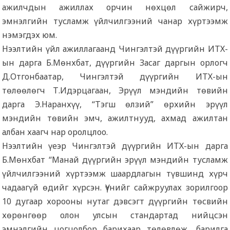
ажилчдын ажиллах орчин нөхцөл сайжирч,
эмнэлгийн тусламж үйлчилгээний чанар хүртээмж
нэмэгдэх юм.
Нээлтийн үйл ажиллагаанд Чингэлтэй дүүргийн ИТХ-
ын дарга Б.Мөнхбат, дүүргийн Засаг даргын орлогч
Д.Отгонбаатар, Чингэлтэй дүүргийн ИТХ-ын
төлөөлөгч Т.Идэрцагаан, Эрүүл мэндийн төвийн
дарга Э.Наранхүү, “Тэгш өлзий” өрхийн эрүүл
мэндийн төвийн эмч, ажилтнууд, ахмад ажилтан
албан хаагч нар оролцлоо.
Нээлтийн үеэр Чингэлтэй дүүргийн ИТХ-ын дарга
Б.Мөнхбат “Манай дүүргийн эрүүл мэндийн тусламж
үйлчилгээний хүртээмж шаардлагын түвшинд хүрч
чадаагүй өдийг хүрсэн. Үүнийг сайжруулах зорилгоор
10 дугаар хорооны нутаг дэвсэгт дүүргийн төсвийн
хөрөнгөөр олон улсын стандартад нийцсэн
эмнэлгийн цогцолбор барихаар төлөвлөж, барилга