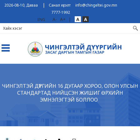
|
2026-08-10, Даваа
Санал хүсэлт
info@chingeltei.gov.mn
7777-1992
A-
A+
|
A
A
ENG
ЧИНГЭЛТЭЙ ДҮҮРГИЙН 16 ДУГААР ХОРОО, ОЛОН УЛСЫН
СТАНДАРТАД НИЙЦСЭН ЖИШИГ ӨРХИЙН
ЭМНЭЛЭГТЭЙ БОЛЛОО