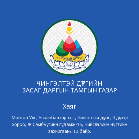
ЧИНГЭЛТЭЙ ДҮҮРГИЙН
ЗАСАГ ДАРГЫН ТАМГЫН ГАЗАР
Хаяг
Монгол Улс, Улаанбаатар хот, Чингэлтэй дүүрэг, 4 дүгээр
хороо, Ж.Самбуугийн гудамж-16, Нийслэлийн нутгийн
захиргааны III байр.