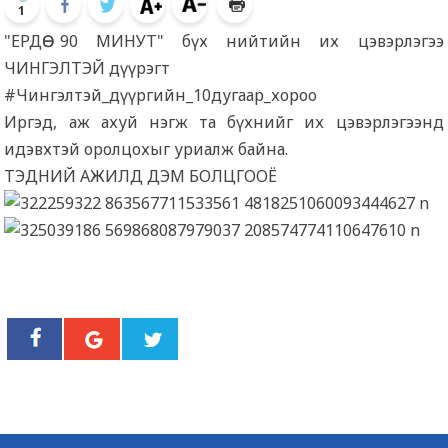
1
"ЕРДӨӨ 90 МИНУТ" бүх нийтийн их цэвэрлэгээ
ЧИНГЭЛТЭЙ дүүрэгт
#Чингэлтэй_дүүргийн_10дугаар_хороо
Иргэд, аж ахуй нэгж та бүхнийг их цэвэрлэгээнд
идэвхтэй оролцохыг уриалж байна.
ТЭДНИЙ АЖИЛД ДЭМ БОЛЦГООЁ