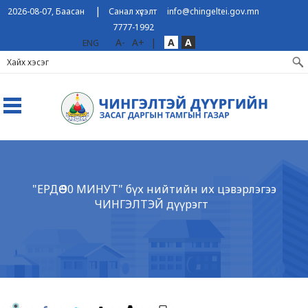
|
2026-08-07, Баасан
Санал хүсэлт
info@chingeltei.gov.mn
7777-1992
A-
A+
|
A
A
ENG
"ЕРДӨӨ 90 МИНУТ" бүх нийтийн их цэвэрлэгээ
ЧИНГЭЛТЭЙ дүүрэгт