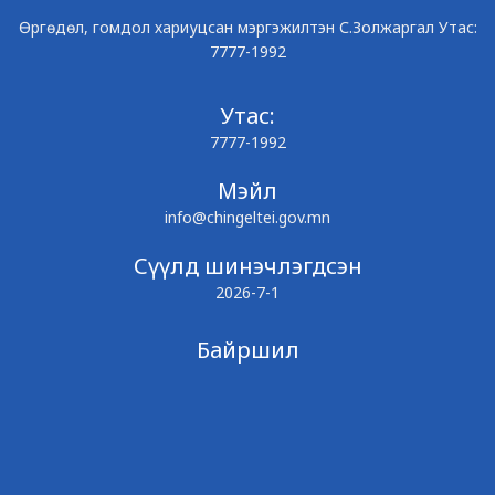
Өргөдөл, гомдол хариуцсан мэргэжилтэн С.Золжаргал Утас:
7777-1992
Утас:
7777-1992
Мэйл
info@chingeltei.gov.mn
Сүүлд шинэчлэгдсэн
2026-7-1
Байршил