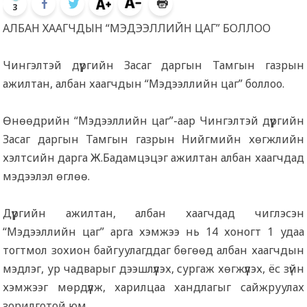
3
АЛБАН ХААГЧДЫН “МЭДЭЭЛЛИЙН ЦАГ” БОЛЛОО
Чингэлтэй дүүргийн Засаг даргын Тамгын газрын
ажилтан, албан хаагчдын “Мэдээллийн цаг” боллоо.
Өнөөдрийн “Мэдээллийн цаг”-аар Чингэлтэй дүүргийн
Засаг даргын Тамгын газрын Нийгмийн хөгжлийн
хэлтсийн дарга Ж.Бадамцэцэг ажилтан албан хаагчдад
мэдээлэл өглөө.
Дүүргийн ажилтан, албан хаагчдад чиглэсэн
“Мэдээллийн цаг” арга хэмжээ нь 14 хоногт 1 удаа
тогтмол зохион байгуулагддаг бөгөөд албан хаагчдын
мэдлэг, ур чадварыг дээшлүүлэх, сургаж хөгжүүлэх, ёс зүйн
хэмжээг мөрдүүлж, харилцаа хандлагыг сайжруулах
зорилготой юм.