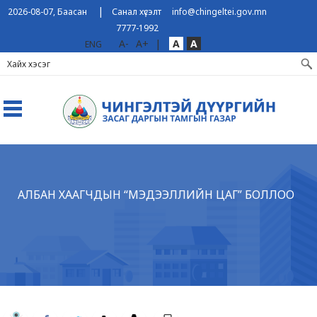
|
2026-08-07, Баасан
Санал хүсэлт
info@chingeltei.gov.mn
7777-1992
A-
A+
|
A
A
ENG
АЛБАН ХААГЧДЫН “МЭДЭЭЛЛИЙН ЦАГ” БОЛЛОО