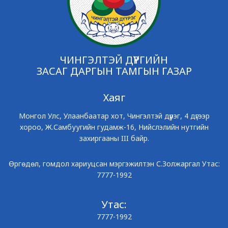
ЧИНГЭЛТЭЙ ДҮҮРГИЙН
ЗАСАГ ДАРГЫН ТАМГЫН ГАЗАР
Хаяг
Монгол Улс, Улаанбаатар хот, Чингэлтэй дүүрэг, 4 дүгээр
хороо, Ж.Самбуугийн гудамж-16, Нийслэлийн нутгийн
захиргааны III байр.
Өргөдөл, гомдол хариуцсан мэргэжилтэн С.Золжаргал Утас:
7777-1992
Утас:
7777-1992