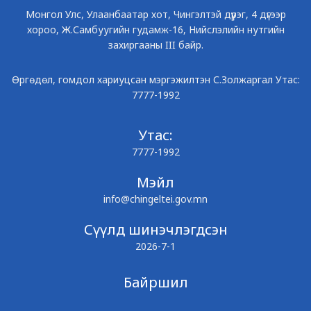
Монгол Улс, Улаанбаатар хот, Чингэлтэй дүүрэг, 4 дүгээр
хороо, Ж.Самбуугийн гудамж-16, Нийслэлийн нутгийн
захиргааны III байр.
Өргөдөл, гомдол хариуцсан мэргэжилтэн С.Золжаргал Утас:
7777-1992
Утас:
7777-1992
Мэйл
info@chingeltei.gov.mn
Сүүлд шинэчлэгдсэн
2026-7-1
Байршил