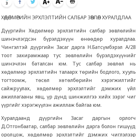
3
ХӨДӨЛМӨРИЙН ЭРХЛЭЛТИЙН САЛБАР ЗӨВЛӨЛ ХУРАЛДЛАА
Дүүргийн Хөдөлмөр эрхлэлтийн салбар зөвлөлийн
шинэчлэгдсэн бүрэлдэхүүн өнөөдөр хуралдлаа.
Чингэлтэй дүүргийн Засаг дарга Н.Батсүмбэрэл А/28
тоот захирамжаар тус зөвлөлийн бүрэлдэхүүнийг
шинэчлэн баталсан юм. Тус салбар зөвлөл нь
хөдөлмөр эрхлэлтийн талаарх төрийн бодлого, хууль
тогтоомж, төсөл хөтөлбөрийн хэрэгжилтийг
сайжруулах, хөдөлмөр эрхлэлтийг дэмжих үйл
ажиллагааны явц, үр дүнд шинжилгээ хийх зэрэг чиг
үүргийг хэрэгжүүлэн ажиллаж байгаа юм.
Хуралдаанд дүүргийн Засаг даргын орлогч
Д.Отгонбаатар, салбар зөвлөлийн дарга болон гишүүд
оролцож, хөдөлмөр эрхлэлтийг дэмжих чиглэлээр