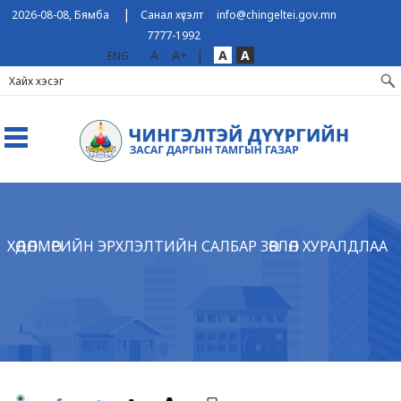
|
2026-08-08, Бямба
Санал хүсэлт
info@chingeltei.gov.mn
7777-1992
A-
A+
|
A
A
ENG
ХӨДӨЛМӨРИЙН ЭРХЛЭЛТИЙН САЛБАР ЗӨВЛӨЛ ХУРАЛДЛАА