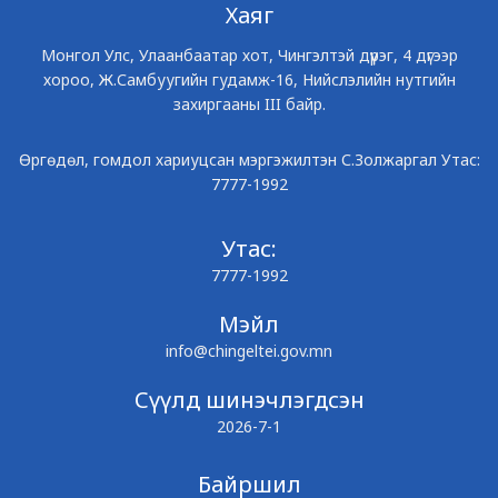
Хаяг
Монгол Улс, Улаанбаатар хот, Чингэлтэй дүүрэг, 4 дүгээр
хороо, Ж.Самбуугийн гудамж-16, Нийслэлийн нутгийн
захиргааны III байр.
Өргөдөл, гомдол хариуцсан мэргэжилтэн С.Золжаргал Утас:
7777-1992
Утас:
7777-1992
Мэйл
info@chingeltei.gov.mn
Сүүлд шинэчлэгдсэн
2026-7-1
Байршил