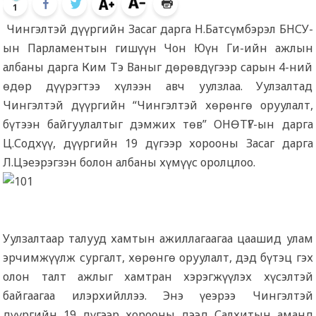
1
Чингэлтэй дүүргийн Засаг дарга Н.Батсүмбэрэл БНСУ-
ын Парламентын гишүүн Чон Юүн Ги-ийн ажлын
албаны дарга Ким Тэ Ваныг дөрөвдүгээр сарын 4-ний
өдөр дүүрэгтээ хүлээн авч уулзлаа. Уулзалтад
Чингэлтэй дүүргийн “Чингэлтэй хөрөнгө оруулалт,
бүтээн байгуулалтыг дэмжих төв” ОНӨТҮГ-ын дарга
Ц.Содхүү, дүүргийн 19 дүгээр хорооны Засаг дарга
Л.Цэеэрэгзэн болон албаны хүмүүс оролцлоо.
Уулзалтаар талууд хамтын ажиллагаагаа цаашид улам
эрчимжүүлж сургалт, хөрөнгө оруулалт, дэд бүтэц гэх
олон талт ажлыг хамтран хэрэгжүүлэх хүсэлтэй
байгаагаа илэрхийллээ. Энэ үеэрээ Чингэлтэй
дүүргийн 19 дүгээр хорооны дээд Салхитын аманд