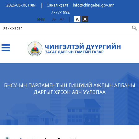
|
2026-08-09, Ням
Санал хүсэлт
info@chingeltei.gov.mn
7777-1992
A-
A+
|
A
A
ENG
БНСУ-ЫН ПАРЛАМЕНТЫН ГИШҮҮНИЙ АЖЛЫН АЛБАНЫ
ДАРГЫГ ХҮЛЭЭН АВЧ УУЛЗЛАА