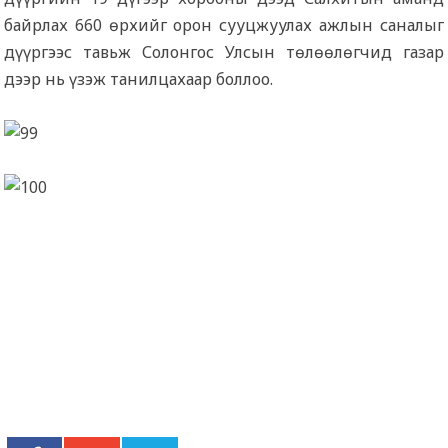
байрлах 660 өрхийг орон сууцжуулах ажлын саналыг
дүүргээс тавьж Солонгос Улсын төлөөлөгчид газар
дээр нь үзэж танилцахаар боллоо.