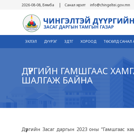
|
2026-08-08, Бямба
Санал хүсэлт
info@chingeltei.gov.mn
ЭХЛЭЛ
ДҮҮРЭГ
ЗДТГ
ХОРООД
ТӨСӨЛД САНАЛ 
ДҮҮРГИЙН ГАМШГААС ХАМ
ШАЛГАЖ БАЙНА
4
Дүүргийн Засаг даргын 2023 оны “Гамшгаас ха