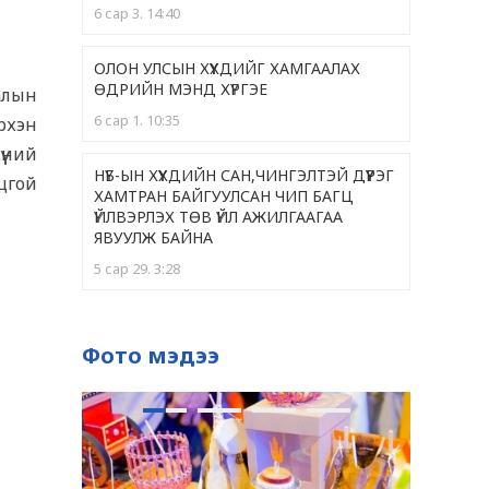
6 сар 3. 14:40
ОЛОН УЛСЫН ХҮҮХДИЙГ ХАМГААЛАХ
ӨДРИЙН МЭНД ХҮРГЭЕ
иалын
6 сар 1. 10:35
рхэн
үний
НҮБ-ЫН ХҮҮХДИЙН САН,ЧИНГЭЛТЭЙ ДҮҮРЭГ
нцгой
ХАМТРАН БАЙГУУЛСАН ЧИП БАГЦ
ҮЙЛВЭРЛЭХ ТӨВ ҮЙЛ АЖИЛГААГАА
ЯВУУЛЖ БАЙНА
5 сар 29. 3:28
ЧИНГЭЛТЭЙ ДҮҮРГИЙН 399 ЭЭЖ "ЭХИЙН
АЛДАР "НЭГ, ХОЁРДУГААР ОДОНГООР
Фото мэдээ
ШАГНАГДЛАА
5 сар 28. 9:36
ОДОНТОЙ ЭЭЖҮҮДЭД ХҮНДЭТГЭЛ ҮЗҮҮЛЛЭЭ
5 сар 28. 9:33