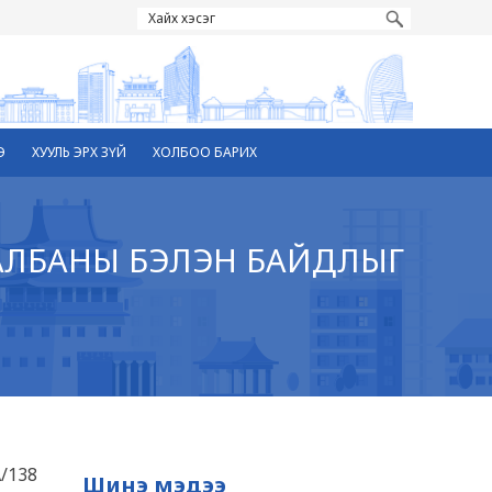
Э
ХУУЛЬ ЭРХ ЗҮЙ
ХОЛБОО БАРИХ
 АЛБАНЫ БЭЛЭН БАЙДЛЫГ
/138
Шинэ мэдээ