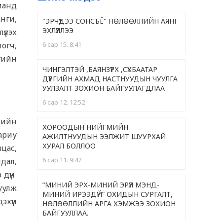
манд
анги,
"ЭРЧҮҮДЭЭ СОНСЪЁ" НӨЛӨӨЛЛИЙН АЯНГ
ЭХЛҮҮЛЛЭЭ
үлэх
огч,
6 сар 15. 8:41
гийн
ЧИНГЭЛТЭЙ ,БАЯНЗҮРХ ,CҮХБААТАР
ДҮҮРГИЙН АХМАД НАСТНУУДЫН ЧУУЛГА
УУЛЗАЛТ ЗОХИОН БАЙГУУЛАГДЛАА
6 сар 12. 12:52
-ийн
ХОРООДЫН НИЙГМИЙН
хариу
АЖИЛТНУУДЫН ЭЭЛЖИТ ШУУРХАЙ
ХУРАЛ БОЛЛОО
цас,
6 сар 11. 9:47
йдал,
р дүн
“МИНИЙ ЭРХ-МИНИЙ ЭРҮҮЛ МЭНД-
уулж
МИНИЙ ИРЭЭДҮЙ” ОХИДЫН СУРГАЛТ,
эхүүн
НӨЛӨӨЛЛИЙН АРГА ХЭМЖЭЭ ЗОХИОН
БАЙГУУЛЛАА.