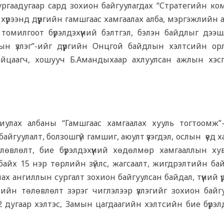
ргаадугаар сард зохион байгуулагдах “Стратегийн ко
үрээнд дүүргийн гамшгаас хамгаалах алба, мэргэжлийн 
илгоот бүрэлдэхүүний бэлтгэл, бэлэн байдлыг дээшлү
ын үзлэг”-ийг дүүргийн Онцгой байдлын хэлтсийн орл
айцаагч, хошууч Б.Амандыхаар ахлуулсан ажлын хэс
хиулах албаны “Гамшгаас хамгаалах хууль тогтоомж”
йгуулалт, болзошгүй гамшиг, аюулт үзэгдэл, ослын үед 
өвлөлт, бие бүрэлдэхүүний хөдөлмөр хамгааллын хув
 байх 15 нэр төрлийн зүйлс, жагсаалт, жигдрэлтийн ба
х ангиллын сургалт зохион байгуулсан байдал, түүний ү
лтийн төлөвлөлт зэрэг чиглэлээр үзлэгийг зохион байг
2 дугаар хэлтэс, Замын цагдаагийн хэлтсийн бие бүрэлд