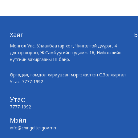
Хаяг
Монгол Улс, Улаанбаатар хот, Чингэлтэй дүүрэг, 4
дүгээр хороо, Ж.Самбуугийн гудамж-16, Нийслэлийн
нутгийн захиргааны III байр.
Өргөдөл, гомдол хариуцсан мэргэжилтэн С.Золжаргал
Утас: 7777-1992
Утас:
7777-1992
Мэйл
info@chingeltei.gov.mn