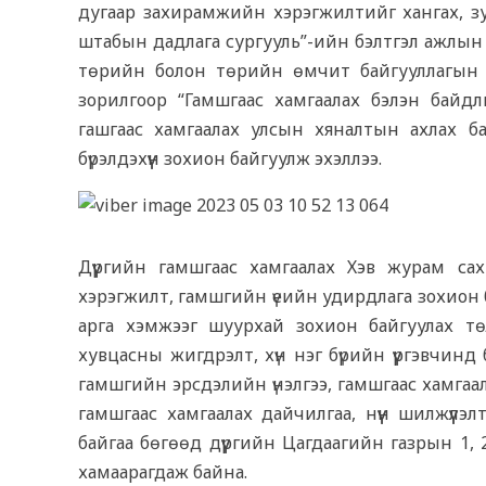
дугаар захирамжийн хэрэгжилтийг хангах, зу
штабын дадлага сургууль”-ийн бэлтгэл ажлын х
төрийн болон төрийн өмчит байгууллагын том
зорилгоор “Гамшгаас хамгаалах бэлэн байдл
гашгаас хамгаалах улсын хяналтын ахлах б
бүрэлдэхүүн зохион байгуулж эхэллээ.
Дүүргийн гамшгаас хамгаалах Хэв журам са
хэрэгжилт, гамшгийн үеийн удирдлага зохион ба
арга хэмжээг шуурхай зохион байгуулах төл
хувцасны жигдрэлт, хүн нэг бүрийн үүргэвчинд
гамшгийн эрсдэлийн үнэлгээ, гамшгаас хамгаала
гамшгаас хамгаалах дайчилгаа, нүүн шилжүүлэ
байгаа бөгөөд дүүргийн Цагдаагийн газрын 1, 
хамаарагдаж байна.