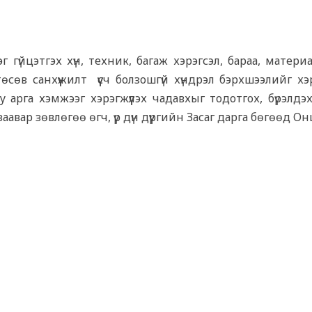
г гүйцэтгэх хүн, техник, багаж хэрэгсэл, бараа, матер
сөв санхүүжилт үүсч болзошгүй хүндрэл бэрхшээлийг хэ
рга хэмжээг хэрэгжүүлэх чадавхыг тодотгох, бүрэлдэхү
аавар зөвлөгөө өгч, үр дүн дүүргийн Засаг дарга бөгөөд О