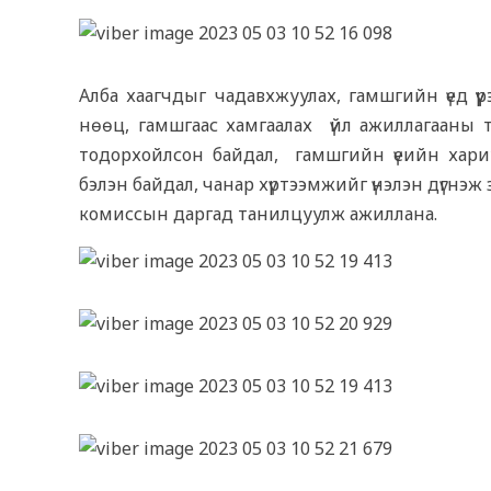
Алба хаагчдыг чадавхжуулах, гамшгийн үед үүрэ
нөөц, гамшгаас хамгаалах үйл ажиллагааны тө
тодорхойлсон байдал, гамшгийн үеийн хариу а
бэлэн байдал, чанар хүртээмжийг үнэлэн дүгнэж з
комиссын даргад танилцуулж ажиллана.