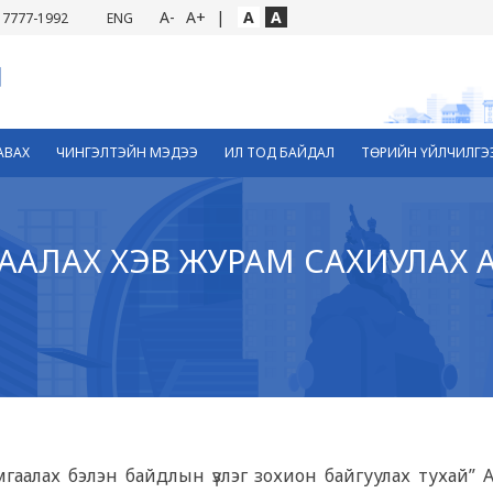
A-
A+
|
A
A
7777-1992
ENG
АВАХ
ЧИНГЭЛТЭЙН МЭДЭЭ
ИЛ ТОД БАЙДАЛ
ТӨРИЙН ҮЙЛЧИЛГЭ
ГААЛАХ ХЭВ ЖУРАМ САХИУЛАХ
мгаалах бэлэн байдлын үзлэг зохион байгуулах тухай” А