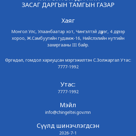
ЗАСАГ ДАРГЫН ТАМГЫН ГАЗАР
Хаяг
Монгол Улс, Улаанбаатар хот, Чингэлтэй дүүрэг, 4 дүгээр
хороо, Ж.Самбуугийн гудамж-16, Нийслэлийн нутгийн
захиргааны III байр.
Өргөдөл, гомдол хариуцсан мэргэжилтэн С.Золжаргал Утас:
7777-1992
Утас:
7777-1992
Мэйл
info@chingeltei.gov.mn
Сүүлд шинэчлэгдсэн
2026-7-1