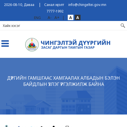
|
2026-08-10, Даваа
Санал хүсэлт
info@chingeltei.gov.mn
7777-1992
A-
A+
|
A
A
ENG
ДҮҮРГИЙН ГАМШГААС ХАМГААЛАХ AЛБАДЫН БЭЛЭН
БАЙДЛЫН ҮЗЛЭГ ҮРГЭЛЖИЛЖ БАЙНА