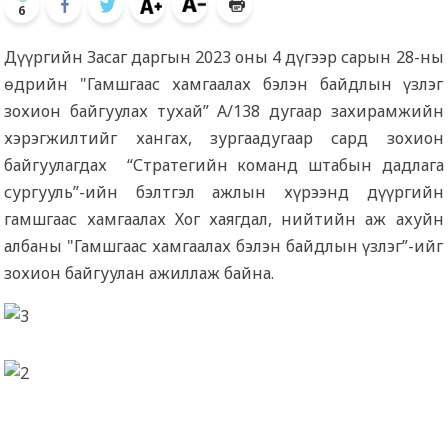
6
Дүүргийн Засаг даргын 2023 оны 4 дүгээр сарын 28-ны
өдрийн "Гамшгаас хамгаалах бэлэн байдлын үзлэг
зохион байгуулах тухай” А/138 дугаар захирамжийн
хэрэгжилтийг хангах, зургаадугаар сард зохион
байгуулагдах “Стратегийн команд штабын дадлага
сургууль”-ийн бэлтгэл ажлын хүрээнд дүүргийн
гамшгаас хамгаалах Хог хаягдал, нийтийн аж ахуйн
албаны "Гамшгаас хамгаалах бэлэн байдлын үзлэг”-ийг
зохион байгуулан ажиллаж байна.