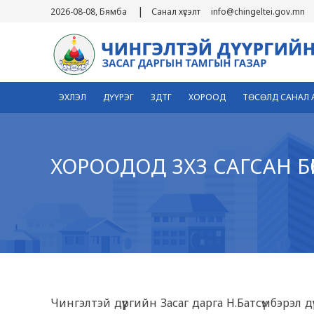
|
2026-08-08, Бямба
Санал хүсэлт
info@chingeltei.gov.mn
ЭХЛЭЛ
ДҮҮРЭГ
ЗДТГ
ХОРООД
ТӨСӨЛД САНАЛ 
ХОРООДОД 3Х3 САГСАН Б
1
Чингэлтэй дүүргийн Засаг дарга Н.Батсүмбэрэл 