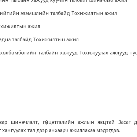
н талбайн хажууд Хуучин талбайг шинэчлэх ажил
ийтийн эзэмшлийн талбайд Тохижилтын ажил
охижилтын ажил
дна талбайд Тохижилтын ажил
бөмбөгийн талбайн хажууд Тохижуулах ажлууд тус
ар шинэчлэлт, гүйцэтгэлийн ажлын явцтай Засаг д
г хангуулах тал дээр анхаарч ажиллахаа мэдэгдэв.