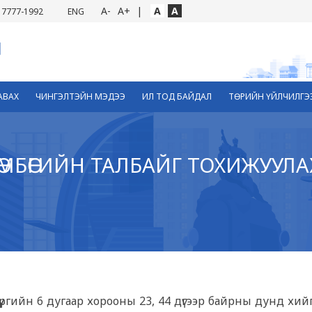
A-
A+
|
A
A
7777-1992
ENG
АВАХ
ЧИНГЭЛТЭЙН МЭДЭЭ
ИЛ ТОД БАЙДАЛ
ТӨРИЙН ҮЙЛЧИЛГЭ
ӨМБӨГИЙН ТАЛБАЙГ ТОХИЖУУЛА
дүүргийн 6 дугаар хорооны 23, 44 дүгээр байрны дунд хи