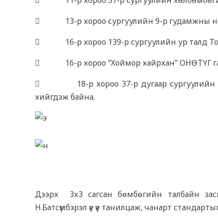
 11-р хороо 57-р сургуулийн хөлбөмбөгий
 13-р хороо сургуулийн 9-р гудамжны н
 16-р хороо 139-р сургуулийн ур талд Т
 16-р хороо “Хоймор хайрхан” ОНӨТҮГ га
 18-р хороо 37-р дугаар сургуулийн хөл
хийгдэж байна.
Дээрх 3х3 сагсан бөмбөгийн талбайн засв
Н.Батсүмбэрэл үе үе танилцаж, чанарт стандарты