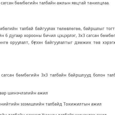
 сагсан бөмбөгийн талбайн ажлын явцтай танилцлаа.
мбөгийн талбай байгуулах төлөвлөгөө, байршлыг тогт
ийн 6 дугаар хорооны бичил цэцэрлэг, 3х3 сагсан бөмб
ө оруулалт, бүтээн байгуулалтыг дэмжих төв хэрэгжү
 сагсан бөмбөгийн 3x3 талбайн байршлууд болон тал
свар шинэчлэлийн ажил
нийтийн эзэмшлийн талбайд Тохижилтын ажил