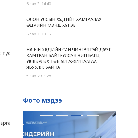
6 сар 3. 14:40
ОЛОН УЛСЫН ХҮҮХДИЙГ ХАМГААЛАХ
ӨДРИЙН МЭНД ХҮРГЭЕ
6 сар 1. 10:35
НҮБ-ЫН ХҮҮХДИЙН САН,ЧИНГЭЛТЭЙ ДҮҮРЭГ
 тус
ХАМТРАН БАЙГУУЛСАН ЧИП БАГЦ
ҮЙЛВЭРЛЭХ ТӨВ ҮЙЛ АЖИЛГААГАА
ЯВУУЛЖ БАЙНА
5 сар 29. 3:28
ЧИНГЭЛТЭЙ ДҮҮРГИЙН 399 ЭЭЖ "ЭХИЙН
АЛДАР "НЭГ, ХОЁРДУГААР ОДОНГООР
Фото мэдээ
ШАГНАГДЛАА
5 сар 28. 9:36
арга
ОДОНТОЙ ЭЭЖҮҮДЭД ХҮНДЭТГЭЛ ҮЗҮҮЛЛЭЭ
5 сар 28. 9:33