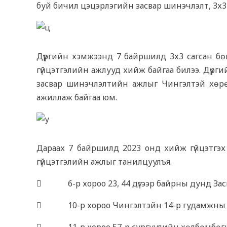
буй бичил цэцэрлэгийн засвар шинэчлэлт, 3х3
Дүүргийн хэмжээнд 7 байршилд 3х3 сагсан бө
гүйцэтгэлийн ажлууд хийж байгаа билээ. Дүүрг
засвар шинэчлэлтийн ажлыг Чингэлтэй хөрөнг
ажиллаж байгаа юм.
Дараах 7 байршилд 2023 онд хийж гүйцэтгэх
гүйцэтгэлийн ажлыг танилцуулъя.
 6-р хороо 23, 44 дүгээр байрны дунд За
 10-р хороо Чингэлтэйн 14-р гудамжны 