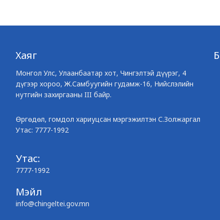
Хаяг
Монгол Улс, Улаанбаатар хот, Чингэлтэй дүүрэг, 4
дүгээр хороо, Ж.Самбуугийн гудамж-16, Нийслэлийн
нутгийн захиргааны III байр.
Өргөдөл, гомдол хариуцсан мэргэжилтэн С.Золжаргал
Утас: 7777-1992
Утас:
7777-1992
Мэйл
info@chingeltei.gov.mn