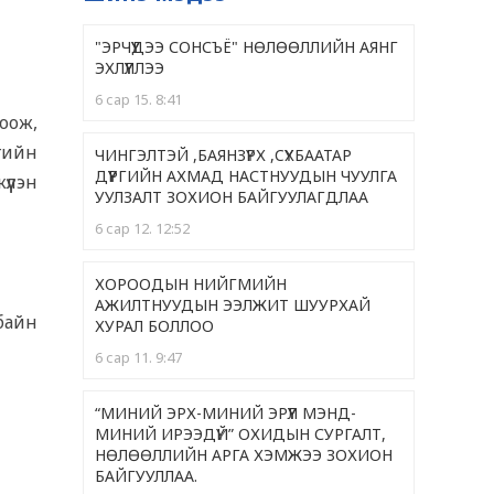
"ЭРЧҮҮДЭЭ СОНСЪЁ" НӨЛӨӨЛЛИЙН АЯНГ
ЭХЛҮҮЛЛЭЭ
6 сар 15. 8:41
оож,
өгийн
ЧИНГЭЛТЭЙ ,БАЯНЗҮРХ ,CҮХБААТАР
ДҮҮРГИЙН АХМАД НАСТНУУДЫН ЧУУЛГА
үлэн
УУЛЗАЛТ ЗОХИОН БАЙГУУЛАГДЛАА
6 сар 12. 12:52
ХОРООДЫН НИЙГМИЙН
АЖИЛТНУУДЫН ЭЭЛЖИТ ШУУРХАЙ
байн
ХУРАЛ БОЛЛОО
6 сар 11. 9:47
“МИНИЙ ЭРХ-МИНИЙ ЭРҮҮЛ МЭНД-
МИНИЙ ИРЭЭДҮЙ” ОХИДЫН СУРГАЛТ,
НӨЛӨӨЛЛИЙН АРГА ХЭМЖЭЭ ЗОХИОН
БАЙГУУЛЛАА.