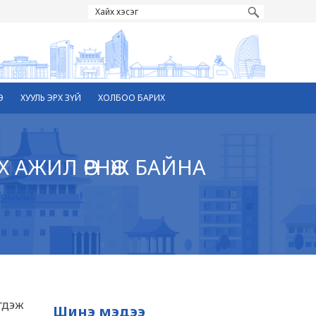
Э
ХУУЛЬ ЭРХ ЗҮЙ
ХОЛБОО БАРИХ
Х АЖИЛ ӨРНӨЖ БАЙНА
йгдэж
Шинэ мэдээ