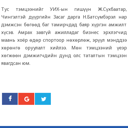
Тус тэмцээнийг УИХ-ын гишүүн Ж.Сүхбаатар,
Чингэлтэй дүүргийн Засаг дарга Н.Батсүмбэрэл нар
дэмжсэн бөгөөд баг тамирчдад баяр хүргэн амжилт
хүсэв. Амрах завгүй ажилладаг бизнес эрхлэгчид
маань хоёр өдөр спортоор нөхөрлөж, эрүүл мэнддээ
хөрөнгө оруулалт хийлээ. Мөн тэмцээний үеэр
хөгжөөн дэмжигчдийн дунд олс таталтын тэмцээн
явагдсан юм.