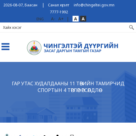
|
2026-08-07, Баасан
Санал хүсэлт
info@chingeltei.gov.mn
7777-1992
A-
A+
|
A
A
ENG
ГАР УТАС ХУДАЛДААНЫ 11 ТӨВИЙН ТАМИРЧИД
СПОРТЫН 4 ТӨРЛӨӨР ӨРСӨЛДЛӨӨ