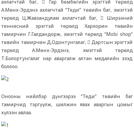
ахлагчтай баг,  Гар бөмбөгийн эрэгтэй төрөлд
А.Мөнх-Эрдэнэ ахлагчтай “Теди” төвийн баг, эмэгтэй
төрөлд Ц.Жавзандулам ахлагчтай баг,  Ширээний
теннисний эрэгтэй төрөлд Хархорин төвийн
тамирчин Г.Галдандорж, эмэгтэй төрөлд “Mobi shop”
төвийн тамирчин Д.Одонтунгалаг,  Дартсын эрэгтэй
төрөлд А.Мөнх-Эрдэнэ, эмэгтэй төрөлд
Т.Болортунгалаг нар аваргалж алтан медалийн эзэд
боллоо.
Онооны нийлбэр дүнгээрээ “Теди” төвийн баг
тамирчид тэргүүлж, шилжин явах аваргын цомыг
хүлээн авлаа.