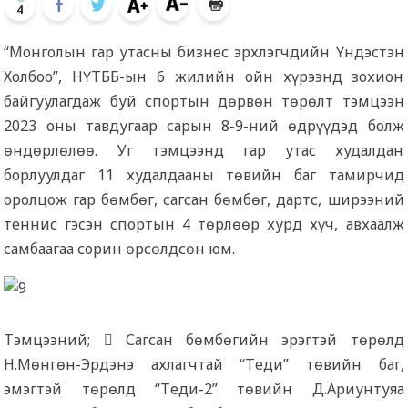
4
“Монголын гар утасны бизнес эрхлэгчдийн Үндэстэн
Холбоо”, НҮТББ-ын 6 жилийн ойн хүрээнд зохион
байгуулагдаж буй спортын дөрвөн төрөлт тэмцээн
2023 оны тавдугаар сарын 8-9-ний өдрүүдэд болж
өндөрлөлөө. Уг тэмцээнд гар утас худалдан
борлуулдаг 11 худалдааны төвийн баг тамирчид
оролцож гар бөмбөг, сагсан бөмбөг, дартс, ширээний
теннис гэсэн спортын 4 төрлөөр хурд хүч, авхаалж
самбаагаа сорин өрсөлдсөн юм.
Тэмцээний;  Сагсан бөмбөгийн эрэгтэй төрөлд
Н.Мөнгөн-Эрдэнэ ахлагчтай “Tеди” төвийн баг,
эмэгтэй төрөлд “Tеди-2” төвийн Д.Ариунтуяа