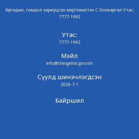
Өргөдөл, гомдол хариуцсан мэргэжилтэн С.Золжаргал Утас:
7777-1992
Утас:
7777-1992
Мэйл
info@chingeltei.gov.mn
Сүүлд шинэчлэгдсэн
2026-7-1
Байршил