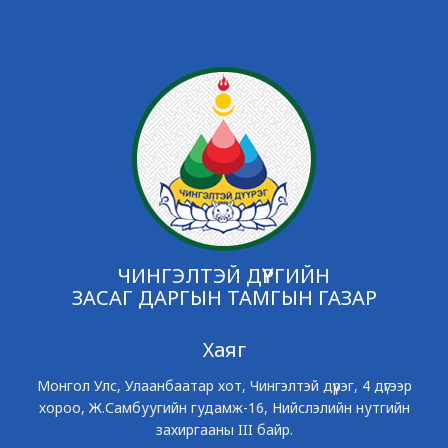
ЧИНГЭЛТЭЙ ДҮҮРГИЙН
ЗАСАГ ДАРГЫН ТАМГЫН ГАЗАР
Хаяг
Монгол Улс, Улаанбаатар хот, Чингэлтэй дүүрэг, 4 дүгээр
хороо, Ж.Самбуугийн гудамж-16, Нийслэлийн нутгийн
захиргааны III байр.