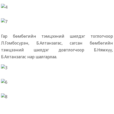
Гар бөмбөгийн тэмцээний шилдэг тоглогчоор
Л.Гомбосүрэн, Б.Алтанзагас, сагсан бөмбөгийн
тэмцээний шилдэг довтлогчоор Б.Нямхүү,
Б.Алтанзагас нар шалгарлаа.