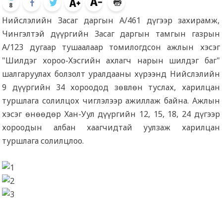
8
Нийслэлийн Засаг даргын А/461 дүгээр захирамж,
Чингэлтэй дүүргийн Засаг даргын тамгын газрын
А/123 дугаар тушаалаар томилогдсон ажлын хэсэг
"Шилдэг хороо-Хэсгийн ахлагч нарын шилдэг баг"
шалгаруулах болзолт уралдааны хүрээнд Нийслэлийн
9 дүүргийн 34 хороодод зөвлөн туслах, харилцан
туршлага солилцох чиглэлээр ажиллаж байна. Ажлын
хэсэг өнөөдөр Хан-Уул дүүргийн 12, 15, 18, 24 дүгээр
хороодын албан хаагчидтай уулзаж харилцан
туршлага солилцлоо.