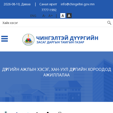
|
2026-08-10, Даваа
Санал хүсэлт
info@chingeltei.gov.mn
7777-1992
A-
A+
|
A
A
ENG
ДҮҮРГИЙН АЖЛЫН ХЭСЭГ, ХАН-УУЛ ДҮҮРГИЙН ХОРООДОД
АЖИЛЛАЛАА