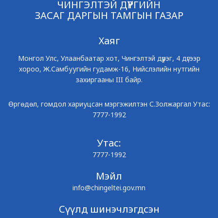
ЧИНГЭЛТЭЙ ДҮҮРГИЙН
ЗАСАГ ДАРГЫН ТАМГЫН ГАЗАР
Хаяг
Монгол Улс, Улаанбаатар хот, Чингэлтэй дүүрэг, 4 дүгээр
хороо, Ж.Самбуугийн гудамж-16, Нийслэлийн нутгийн
захиргааны III байр.
Өргөдөл, гомдол хариуцсан мэргэжилтэн С.Золжаргал Утас:
7777-1992
Утас:
7777-1992
Мэйл
info@chingeltei.gov.mn
Сүүлд шинэчлэгдсэн