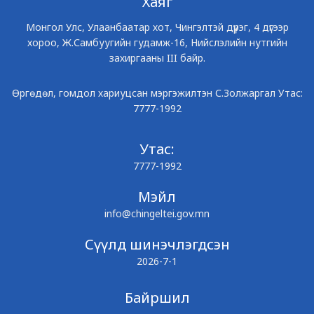
Хаяг
Монгол Улс, Улаанбаатар хот, Чингэлтэй дүүрэг, 4 дүгээр
хороо, Ж.Самбуугийн гудамж-16, Нийслэлийн нутгийн
захиргааны III байр.
Өргөдөл, гомдол хариуцсан мэргэжилтэн С.Золжаргал Утас:
7777-1992
Утас:
7777-1992
Мэйл
info@chingeltei.gov.mn
Сүүлд шинэчлэгдсэн
2026-7-1
Байршил