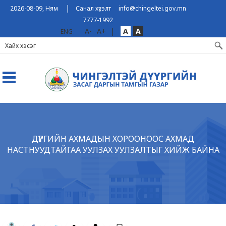
|
2026-08-09, Ням
Санал хүсэлт
info@chingeltei.gov.mn
7777-1992
A-
A+
|
A
A
ENG
ДҮҮРГИЙН АХМАДЫН ХОРООНООС АХМАД
НАСТНУУДТАЙГАА УУЛЗАХ УУЛЗАЛТЫГ ХИЙЖ БАЙНА