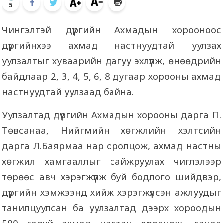
5
Чингэлтэй дүүргийн Ахмадын хорооноос
дүүргийнхээ ахмад настнуудтай уулзах
уулзалтыг хуваарийн дагуу эхлүүлж, өнөөдрийн
байдлаар 2, 3, 4, 5, 6, 8 дугаар хорооны ахмад
настнуудтай уулзаад байна.
Уулзалтад дүүргийн Ахмадын хорооны дарга П.
Төвсанаа, Нийгмийн хөгжлийн хэлтсийн
дарга Л.Баярмаа нар оролцож, ахмад настны
хөгжил хамгааллыг сайжруулах чиглэлээр
төрөөс авч хэрэгжүүлж буй бодлого шийдвэр,
дүүргийн хэмжээнд хийж хэрэгжүүлсэн ажлуудыг
танилцуулсан ба уулзалтад дээрх хороодын
580 гаруй ахмад настан оролцож, санал