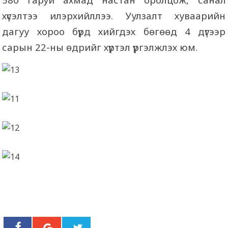
хүсэлтээ илэрхийллээ. Уулзалт хуваарийн
дагуу хороо бүрд хийгдэх бөгөөд 4 дүгээр
сарын 22-ны өдрийг хүртэл үргэлжлэх юм.