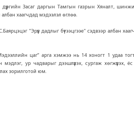
дүүргийн Засаг даргын Тамгын газрын Хяналт, шинжи
 албан хаагчдад мэдээлэл өглөө.
.Баярцэцэг "Эрүүл дадлыг бүтээцгээе" сэдвээр албан хаа
“Мэдээллийн цаг” арга хэмжээ нь 14 хоногт 1 удаа тог
мэдлэг, ур чадварыг дээшлүүлэх, сургаж хөгжүүлэх, ёс 
улах зорилготой юм.