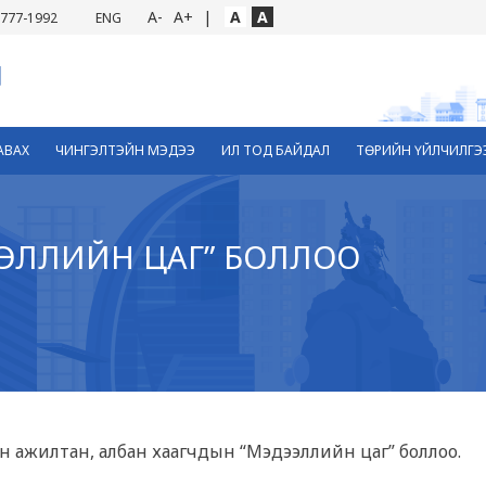
A-
A+
|
A
A
777-1992
ENG
АВАХ
ЧИНГЭЛТЭЙН МЭДЭЭ
ИЛ ТОД БАЙДАЛ
ТӨРИЙН ҮЙЛЧИЛГЭ
ЭЛЛИЙН ЦАГ” БОЛЛОО
н ажилтан, албан хаагчдын “Мэдээллийн цаг” боллоо.