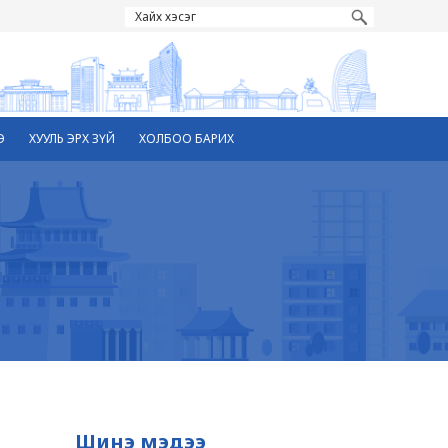
Э
ХУУЛЬ ЭРХ ЗҮЙ
ХОЛБОО БАРИХ
Шинэ мэдээ