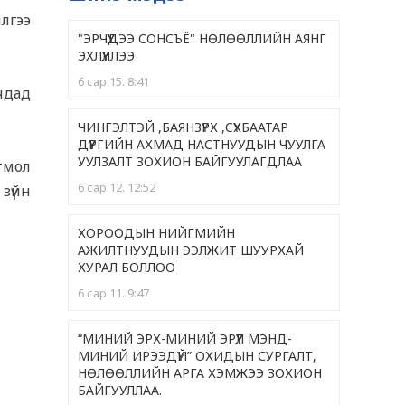
лгээ
"ЭРЧҮҮДЭЭ СОНСЪЁ" НӨЛӨӨЛЛИЙН АЯНГ
ЭХЛҮҮЛЛЭЭ
6 сар 15. 8:41
гчдад
ЧИНГЭЛТЭЙ ,БАЯНЗҮРХ ,CҮХБААТАР
ДҮҮРГИЙН АХМАД НАСТНУУДЫН ЧУУЛГА
УУЛЗАЛТ ЗОХИОН БАЙГУУЛАГДЛАА
тмол
6 сар 12. 12:52
зүйн
ХОРООДЫН НИЙГМИЙН
АЖИЛТНУУДЫН ЭЭЛЖИТ ШУУРХАЙ
ХУРАЛ БОЛЛОО
6 сар 11. 9:47
“МИНИЙ ЭРХ-МИНИЙ ЭРҮҮЛ МЭНД-
МИНИЙ ИРЭЭДҮЙ” ОХИДЫН СУРГАЛТ,
НӨЛӨӨЛЛИЙН АРГА ХЭМЖЭЭ ЗОХИОН
БАЙГУУЛЛАА.