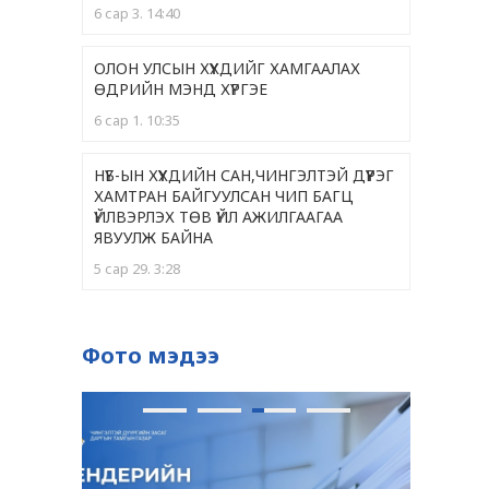
6 сар 3. 14:40
ОЛОН УЛСЫН ХҮҮХДИЙГ ХАМГААЛАХ
ӨДРИЙН МЭНД ХҮРГЭЕ
6 сар 1. 10:35
НҮБ-ЫН ХҮҮХДИЙН САН,ЧИНГЭЛТЭЙ ДҮҮРЭГ
ХАМТРАН БАЙГУУЛСАН ЧИП БАГЦ
ҮЙЛВЭРЛЭХ ТӨВ ҮЙЛ АЖИЛГААГАА
ЯВУУЛЖ БАЙНА
5 сар 29. 3:28
ЧИНГЭЛТЭЙ ДҮҮРГИЙН 399 ЭЭЖ "ЭХИЙН
АЛДАР "НЭГ, ХОЁРДУГААР ОДОНГООР
Фото мэдээ
ШАГНАГДЛАА
5 сар 28. 9:36
ОДОНТОЙ ЭЭЖҮҮДЭД ХҮНДЭТГЭЛ ҮЗҮҮЛЛЭЭ
5 сар 28. 9:33