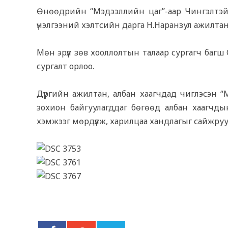
Өнөөдрийн “Мэдээллийн цаг”-аар Чингэлтэй 
үнэлгээний хэлтсийн дарга Н.Наранзул ажилтан
Мөн эрүүл зөв хооллолтын талаар сургагч багш С
сургалт орлоо.
Дүүргийн ажилтан, албан хаагчдад чиглэсэн 
зохион байгуулагддаг бөгөөд албан хаагчдын 
хэмжээг мөрдүүлж, харилцаа хандлагыг сайжру