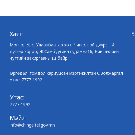
Хаяг
Монгол Улс, Улаанбаатар хот, Чингэлтэй дүүрэг, 4
дүгээр хороо, Ж.Самбуугийн гудамж-16, Нийслэлийн
нутгийн захиргааны III байр.
Өргөдөл, гомдол хариуцсан мэргэжилтэн С.Золжаргал
Утас: 7777-1992
Утас:
7777-1992
Мэйл
info@chingeltei.gov.mn