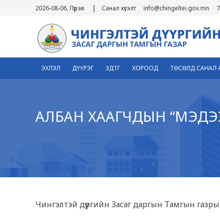
|
2026-08-06, Пүрэв
Санал хүсэлт
info@chingeltei.gov.mn
7
ЭХЛЭЛ
ДҮҮРЭГ
ЗДТГ
ХОРООД
ТӨСӨЛД САНАЛ 
АЛБАН ХААГЧДЫН “МЭДЭ
Чингэлтэй дүүргийн Засаг даргын Тамгын газры
1