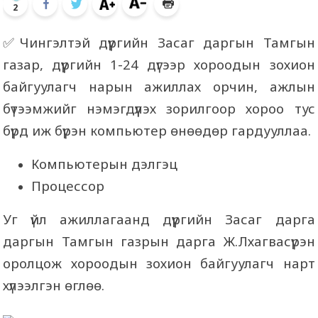
2
✅Чингэлтэй дүүргийн Засаг даргын Тамгын
газар, дүүргийн 1-24 дүгээр хороодын зохион
байгуулагч нарын ажиллах орчин, ажлын
бүтээмжийг нэмэгдүүлэх зорилгоор хороо тус
бүрд иж бүрэн компьютер өнөөдөр гардууллаа.
Компьютерын дэлгэц
Процессор
Уг үйл ажиллагаанд дүүргийн Засаг дарга
даргын Тамгын газрын дарга Ж.Лхагвасүрэн
оролцож хороодын зохион байгуулагч нарт
хүлээлгэн өглөө.