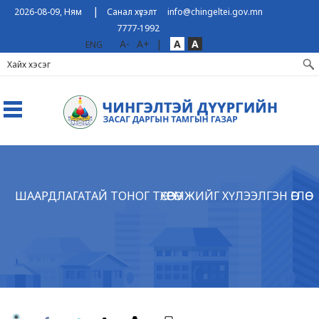
|
2026-08-09, Ням
Санал хүсэлт
info@chingeltei.gov.mn
7777-1992
A-
A+
|
A
A
ENG
ШААРДЛАГАТАЙ ТОНОГ ТӨХӨӨРӨМЖИЙГ ХҮЛЭЭЛГЭН ӨГЛӨӨ