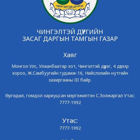
ЧИНГЭЛТЭЙ ДҮҮРГИЙН
ЗАСАГ ДАРГЫН ТАМГЫН ГАЗАР
Хаяг
Монгол Улс, Улаанбаатар хот, Чингэлтэй дүүрэг, 4 дүгээр
хороо, Ж.Самбуугийн гудамж-16, Нийслэлийн нутгийн
захиргааны III байр.
Өргөдөл, гомдол хариуцсан мэргэжилтэн С.Золжаргал Утас:
7777-1992
Утас:
7777-1992