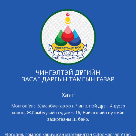
ЧИНГЭЛТЭЙ ДҮҮРГИЙН
ЗАСАГ ДАРГЫН ТАМГЫН ГАЗАР
Хаяг
Монгол Улс, Улаанбаатар хот, Чингэлтэй дүүрэг, 4 дүгээр
хороо, Ж.Самбуугийн гудамж-16, Нийслэлийн нутгийн
захиргааны III байр.
Өргөдөл, гомдол хариуцсан мэргэжилтэн С.Золжаргал Утас: