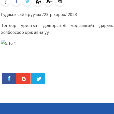
2
Гудамж сайжруулах /23-р хороо/ 2023
Тендер урилгын дэлгэрэнгүй мэдээллийг дараах
холбоосоор орж авна уу.