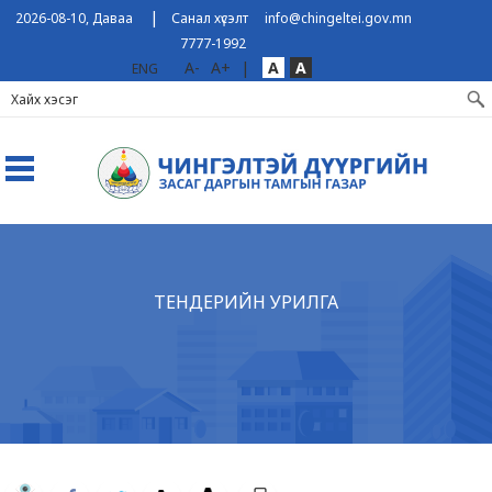
|
2026-08-10, Даваа
Санал хүсэлт
info@chingeltei.gov.mn
7777-1992
A-
A+
|
A
A
ENG
ТЕНДЕРИЙН УРИЛГА