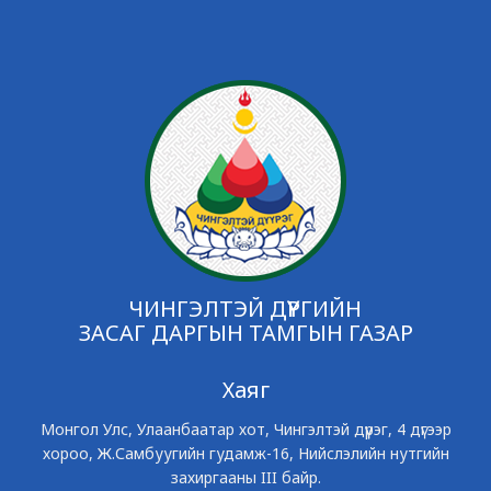
ЧИНГЭЛТЭЙ ДҮҮРГИЙН
ЗАСАГ ДАРГЫН ТАМГЫН ГАЗАР
Хаяг
Монгол Улс, Улаанбаатар хот, Чингэлтэй дүүрэг, 4 дүгээр
хороо, Ж.Самбуугийн гудамж-16, Нийслэлийн нутгийн
захиргааны III байр.