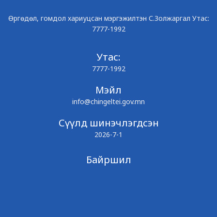
Өргөдөл, гомдол хариуцсан мэргэжилтэн С.Золжаргал Утас:
7777-1992
Утас:
7777-1992
Мэйл
info@chingeltei.gov.mn
Сүүлд шинэчлэгдсэн
2026-7-1
Байршил