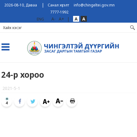
|
2026-08-10, Даваа
Санал хүсэлт
info@chingeltei.gov.mn
7777-1992
A-
A+
|
A
A
ENG
24-р хороо
2021-5-1
4