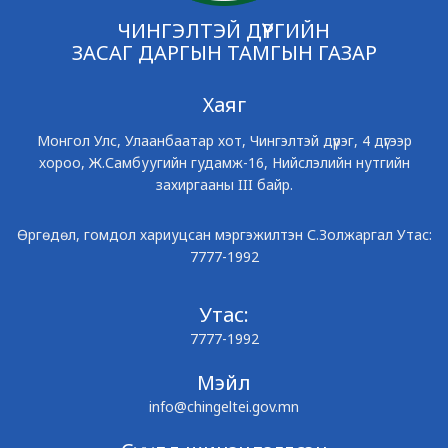
ЧИНГЭЛТЭЙ ДҮҮРГИЙН
ЗАСАГ ДАРГЫН ТАМГЫН ГАЗАР
Хаяг
Монгол Улс, Улаанбаатар хот, Чингэлтэй дүүрэг, 4 дүгээр
хороо, Ж.Самбуугийн гудамж-16, Нийслэлийн нутгийн
захиргааны III байр.
Өргөдөл, гомдол хариуцсан мэргэжилтэн С.Золжаргал Утас:
7777-1992
Утас:
7777-1992
Мэйл
info@chingeltei.gov.mn