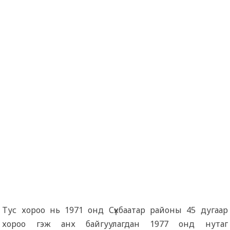
Тус хороо нь 1971 онд Сүхбаатар районы 45 дугаар
хороо гэж анх байгуулагдан 1977 онд нутаг