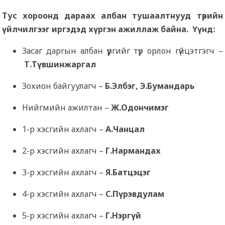
Тус хороонд дараах албан тушаалтнууд төрийн
үйлчилгээг иргэдэд хүргэн ажиллаж байна. Үүнд:
Засаг даргын албан үүргийг түр орлон гүйцэтгэгч –
Т.Түвшинжаргал
Зохион байгуулагч –
Б.Элбэг, Э.Бумандарь
Нийгмийн ажилтан –
Ж.Одончимэг
1-р хэсгийн ахлагч –
А.Чанцал
2-р хэсгийн ахлагч –
Г.Нармандах
3-р хэсгийн ахлагч –
Я.Батцэцэг
4-р хэсгийн ахлагч –
С.Пүрэвдулам
5-р хэсгийн ахлагч –
Г.Нэргүй