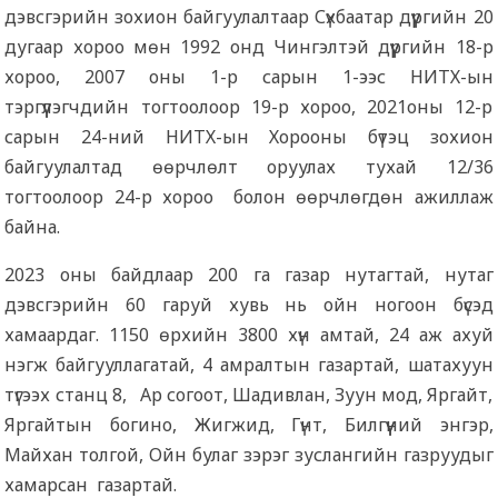
дэвсгэрийн зохион байгуулалтаар Сүхбаатар дүүргийн 20
дугаар хороо мөн 1992 онд Чингэлтэй дүүргийн 18-р
хороо, 2007 оны 1-р сарын 1-ээс НИТХ-ын
тэргүүлэгчдийн тогтоолоор 19-р хороо, 2021оны 12-р
сарын 24-ний НИТХ-ын Хорооны бүтэц зохион
байгуулалтад өөрчлөлт оруулах тухай 12/36
тогтоолоор 24-р хороо болон өөрчлөгдөн ажиллаж
байна.
2023 оны байдлаар 200 га газар нутагтай, нутаг
дэвсгэрийн 60 гаруй хувь нь ойн ногоон бүсэд
хамаардаг. 1150 өрхийн 3800 хүн амтай, 24 аж ахуй
нэгж байгууллагатай, 4 амралтын газартай, шатахуун
түгээх станц 8, Ар согоот, Шадивлан, Зуун мод, Яргайт,
Яргайтын богино, Жигжид, Гүнт, Билгүүний энгэр,
Майхан толгой, Ойн булаг зэрэг зуслангийн газруудыг
хамарсан газартай.