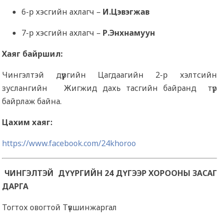
6-р хэсгийн ахлагч –
И.Цэвэгжав
7-р хэсгийн ахлагч –
Р.Энхнамуун
Хаяг байршил:
Чингэлтэй дүүргийн Цагдаагийн 2-р хэлтсийн
зуслангийн Жигжид дахь тасгийн байранд түр
байрлаж байна.
Цахим хаяг:
https://www.facebook.com/24khoroo
ЧИНГЭЛТЭЙ ДҮҮРГИЙН 24 ДҮГЭЭР ХОРООНЫ ЗАСАГ
ДАРГА
Тогтох овогтой Түвшинжаргал