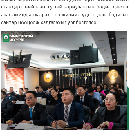
стандарт нийцсэн тусгай зориулалтын бодис давсыг
авах ажилд анхаарах, энэ жилийн үлдсэн давс бодисыг
сайтар нөөцөлж хадгалахыг үүрэг болголоо.