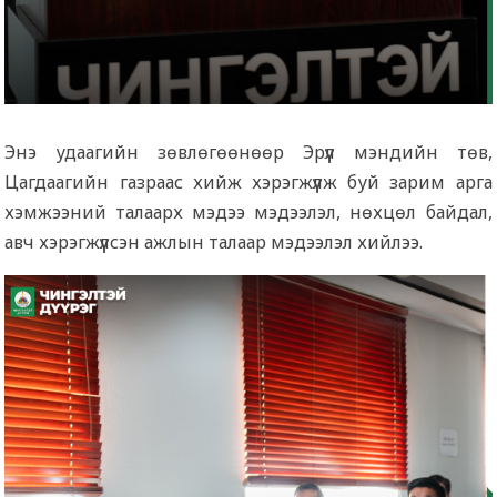
Энэ удаагийн зөвлөгөөнөөр Эрүүл мэндийн төв,
Цагдаагийн газраас хийж хэрэгжүүлж буй зарим арга
хэмжээний талаарх мэдээ мэдээлэл, нөхцөл байдал,
авч хэрэгжүүлсэн ажлын талаар мэдээлэл хийлээ.