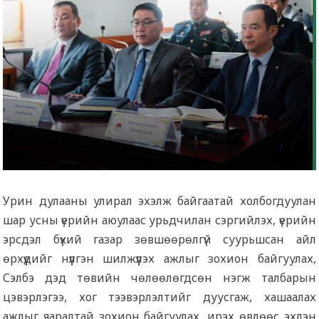
Урин дулааны улирал эхэлж байгаатай холбогдуулан
шар усны үерийн аюулаас урьдчилан сэргийлэх, үерийн
эрсдэл бүхий газар зөвшөөрөлгүй суурьшсан айл
өрхүүдийг нүүлгэн шилжүүлэх ажлыг зохион байгуулах,
Сэлбэ дэд төвийн чөлөөлөгдсөн нэгж талбарын
цэвэрлэгээ, хог тээвэрлэлтийг дуусгаж, хашаалах
ажлыг яаралтай зохион байгуулах, ирэх өвлөөс эхлэн