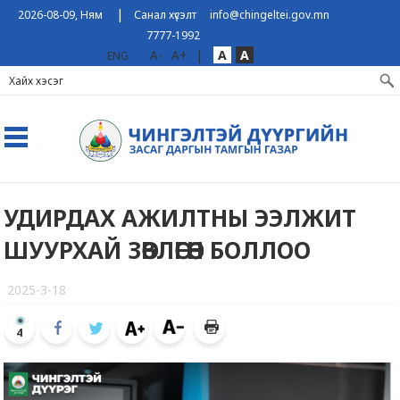
|
2026-08-09, Ням
Санал хүсэлт
info@chingeltei.gov.mn
7777-1992
A-
A+
|
A
A
ENG
УДИРДАХ АЖИЛТНЫ ЭЭЛЖИТ
ШУУРХАЙ ЗӨВЛӨГӨӨН БОЛЛОО
2025-3-18
4