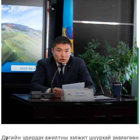
Дүүргийн удирдах ажилтны ээлжит шуурхай зөвлөгөөн