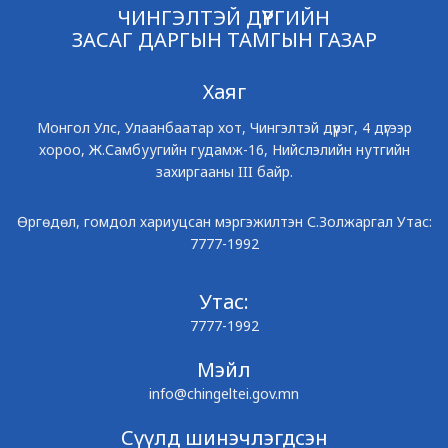
ЧИНГЭЛТЭЙ ДҮҮРГИЙН
ЗАСАГ ДАРГЫН ТАМГЫН ГАЗАР
Хаяг
Монгол Улс, Улаанбаатар хот, Чингэлтэй дүүрэг, 4 дүгээр
хороо, Ж.Самбуугийн гудамж-16, Нийслэлийн нутгийн
захиргааны III байр.
Өргөдөл, гомдол хариуцсан мэргэжилтэн С.Золжаргал Утас:
7777-1992
Утас:
7777-1992
Мэйл
info@chingeltei.gov.mn
Сүүлд шинэчлэгдсэн