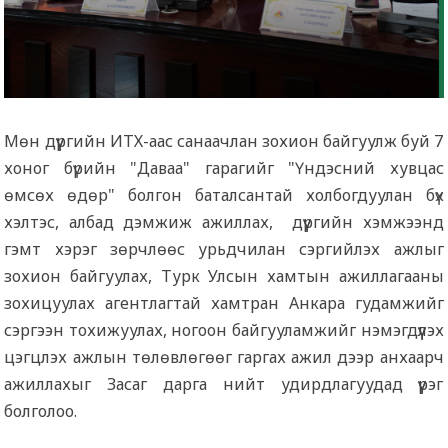
Мөн дүүргийн ИТХ-аас санаачлан зохион байгуулж буй 7
хоног бүрийн "Даваа" гарагийг "Үндэсний хувцас
өмсөх өдөр" болгон баталсантай холбогдуулан бүх
хэлтэс, албад дэмжиж ажиллах, дүүргийн хэмжээнд
гэмт хэрэг зөрчлөөс урьдчилан сэргийлэх ажлыг
зохион байгуулах, Турк Улсын хамтын ажиллагааны
зохицуулах агентлагтай хамтран Анкара гудамжийг
сэргээн тохижуулах, ногоон байгууламжийг нэмэгдүүлэх
цэгцлэх ажлын төлөвлөгөөг гаргах ажил дээр анхаарч
ажиллахыг Засаг дарга нийт удирдлагуудад үүрэг
болголоо.