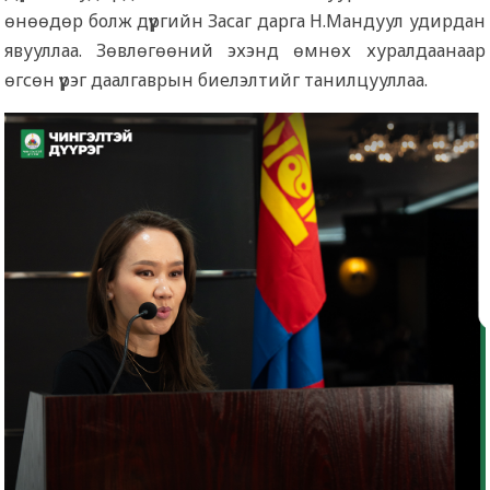
өнөөдөр болж дүүргийн Засаг дарга Н.Мандуул удирдан
явууллаа. Зөвлөгөөний эхэнд өмнөх хуралдаанаар
өгсөн үүрэг даалгаврын биелэлтийг танилцууллаа.