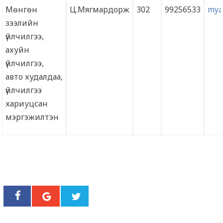
Мөнгөн
Ц.Мягмардорж
302
99256533
mya
зээлийн
үйлчилгээ,
ахуйн
үйлчилгээ,
авто худалдаа,
үйлчилгээ
хариуцсан
мэргэжилтэн