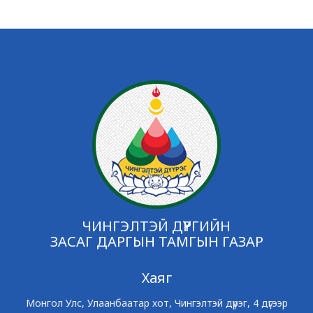
ЧИНГЭЛТЭЙ ДҮҮРГИЙН
ЗАСАГ ДАРГЫН ТАМГЫН ГАЗАР
Хаяг
Монгол Улс, Улаанбаатар хот, Чингэлтэй дүүрэг, 4 дүгээр