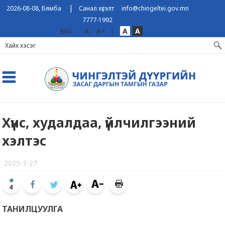
|
2026-08-08, Бямба
Санал хүсэлт
info@chingeltei.gov.mn
7777-1992
A-
A+
|
A
A
ENG
Хүнс, xудалдаа, үйлчилгээний
хэлтэс
2025-3-27
4
ТАНИЛЦУУЛГА