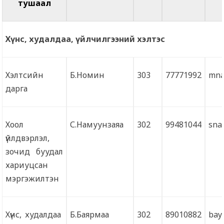
тушаал
Хүнс, худалдаа, үйлчилгээний хэлтэс
Хэлтсийн
Б.Номин
303
77771992
mna
дарга
Хоол
С.Намуунзаяа
302
99481044
sna
үйлдвэрлэл,
зочид буудал
хариуцсан
мэргэжилтэн
Хүнс, худалдаа
Б.Баярмаа
302
89010882
bay