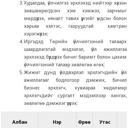
Худалдаа, үйлчилгээ эрхлэхэд нийтээр хүлээн
зөвшөөрөгдсөн хэм хэмжээ, зарчмыг
мөрдүүлэх, хяналт тавих үүргийг үндсэн болон
харьяа хэлтэс, газруудтай хамтран
хэрэгжүүлэх;
Иргэдэд Төрийн үйлчилгээний талаарх
шаардлагатай мэдээлэл, үйл ажиллагаа
эрхлэхэд бүрдүүлэх бичиг баримт болон цахим
үйлчилгээний талаар зөвлөгөө өгөх;
Жижиг дунд үйлдвэрлэл эрхлэгчдийн үйл
ажиллагааг бодлогоор дэмжих, бичил
бизнес эрхлэгч, хувиараа хөдөлмөр
эрхлэгчдийг сургалт мэдээллээр хангах,
зөвлөгөө дэмжлэг үзүүлэх;
Албан
Нэр
Өрөө
Утас