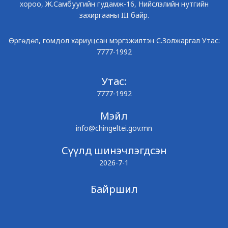
хороо, Ж.Самбуугийн гудамж-16, Нийслэлийн нутгийн
захиргааны III байр.
Өргөдөл, гомдол хариуцсан мэргэжилтэн С.Золжаргал Утас:
7777-1992
Утас:
7777-1992
Мэйл
info@chingeltei.gov.mn
Сүүлд шинэчлэгдсэн
2026-7-1
Байршил