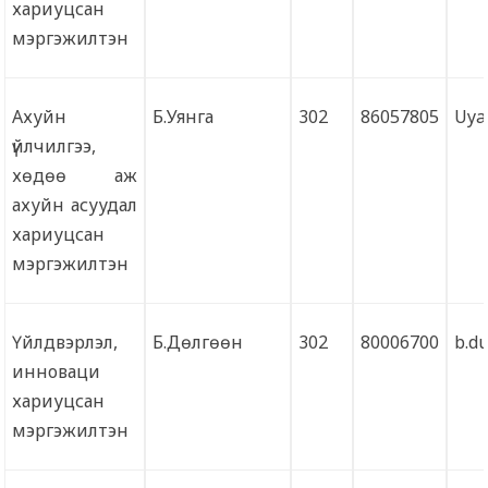
хариуцсан
мэргэжилтэн
Ахуйн
Б.Уянга
302
86057805
Uya
үйлчилгээ,
хөдөө аж
ахуйн асуудал
хариуцсан
мэргэжилтэн
Үйлдвэрлэл,
Б.Дөлгөөн
302
80006700
b.d
инноваци
хариуцсан
мэргэжилтэн