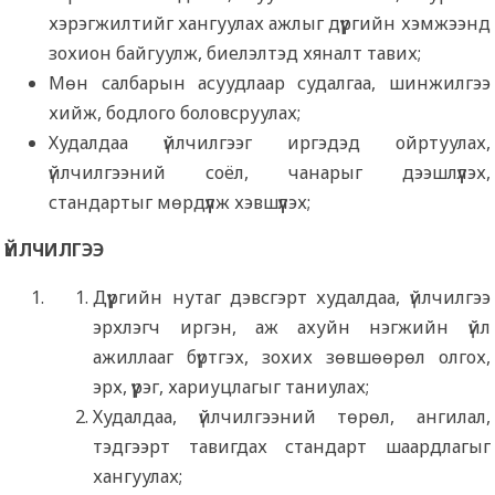
хэрэгжилтийг хангуулах ажлыг дүүргийн хэмжээнд
зохион байгуулж, биелэлтэд хяналт тавих;
Мөн салбарын асуудлаар судалгаа, шинжилгээ
хийж, бодлого боловсруулах;
Худалдаа үйлчилгээг иргэдэд ойртуулах,
үйлчилгээний соёл, чанарыг дээшлүүлэх,
стандартыг мөрдүүлж хэвшүүлэх;
ҮЙЛЧИЛГЭЭ
Дүүргийн нутаг дэвсгэрт худалдаа, үйлчилгээ
эрхлэгч иргэн, аж ахуйн нэгжийн үйл
ажиллааг бүртгэх, зохих зөвшөөрөл олгох,
эрх, үүрэг, хариуцлагыг таниулах;
Худалдаа, үйлчилгээний төрөл, ангилал,
тэдгээрт тавигдах стандарт шаардлагыг
хангуулах;