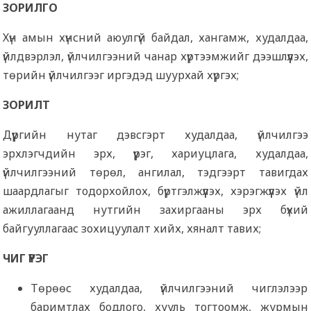
ЗОРИЛГО
Хүн амын хүнсний аюулгүй байдал, хангамж, худалдаа,
үйлдвэрлэл, үйлчилгээний чанар хүртээмжийг дээшлүүлэх,
төрийн үйлчилгээг иргэдэд шуурхай хүргэх;
ЗОРИЛТ
Дүүргийн нутаг дэвсгэрт худалдаа, үйлчилгээ
эрхлэгчдийн эрх, үүрэг, хариуцлага, худалдаа,
үйлчилгээний төрөл, ангилал, тэдгээрт тавигдах
шаардлагыг тодорхойлох, бүртгэлжүүлэх, хэрэгжүүлэх үйл
ажиллагаанд нутгийн захиргааны эрх бүхий
байгууллагаас зохицуулалт хийх, хяналт тавих;
ЧИГ ҮҮРЭГ
Төрөөс худалдаа, үйлчилгээний чиглэлээр
баримтлах бодлого, хууль тогтоомж, журмын