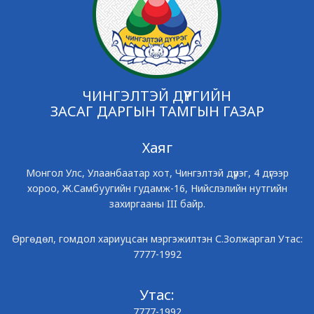
ЧИНГЭЛТЭЙ ДҮҮРГИЙН
ЗАСАГ ДАРГЫН ТАМГЫН ГАЗАР
Хаяг
Монгол Улс, Улаанбаатар хот, Чингэлтэй дүүрэг, 4 дүгээр
хороо, Ж.Самбуугийн гудамж-16, Нийслэлийн нутгийн
захиргааны III байр.
Өргөдөл, гомдол хариуцсан мэргэжилтэн С.Золжаргал Утас:
7777-1992
Утас:
7777-1992