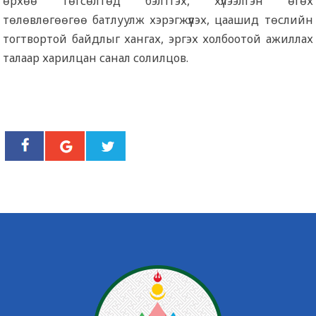
өрхөө төгсөлтөд бэлтгэх, хүлээлгэн өгөх
төлөвлөгөөгөө батлуулж хэрэгжүүлэх, цаашид төслийн
тогтвортой байдлыг хангах, эргэх холбоотой ажиллах
талаар харилцан санал солилцов.