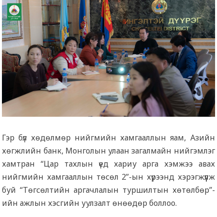
Гэр бүл хөдөлмөр нийгмийн хамгааллын яам, Азийн
хөгжлийн банк, Монголын улаан загалмайн нийгэмлэг
хамтран “Цар тахлын үед хариу арга хэмжээ авах
нийгмийн хамгааллын төсөл 2”-ын хүрээнд хэрэгжүүлж
буй “Төгсөлтийн аргачлалын туршилтын хөтөлбөр”-
ийн ажлын хэсгийн уулзалт өнөөдөр боллоо.