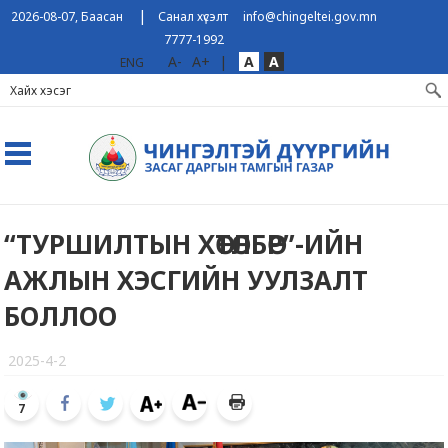
|
2026-08-07, Баасан
Санал хүсэлт
info@chingeltei.gov.mn
7777-1992
A-
A+
|
A
A
ENG
“ТУРШИЛТЫН ХӨТӨЛБӨР”-ИЙН
АЖЛЫН ХЭСГИЙН УУЛЗАЛТ
БОЛЛОО
2025-4-2
7