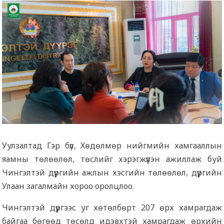
Уулзалтад Гэр бүл, Хөдөлмөр нийгмийн хамгааллын
яамны төлөөлөл, төслийг хэрэгжүүлэн ажиллаж буй
Чингэлтэй дүүргийн ажлын хэсгийн төлөөлөл, дүүргийн
Улаан загалмайн хороо оролцлоо.
Чингэлтэй дүүргээс уг хөтөлбөрт 207 өрх хамрагдаж
байгаа бөгөөд төсөлд идэвхтэй хамрагдаж өрхийн