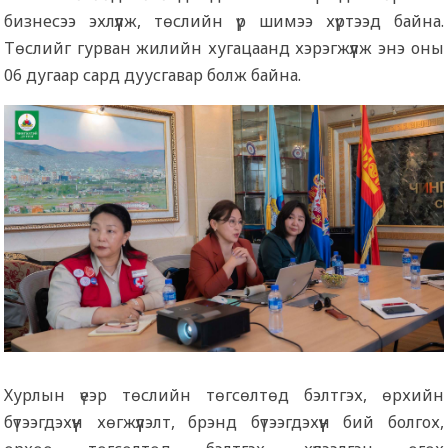
бизнесээ эхлүүлж, төслийн үр шимээ хүртээд байна.
Төслийг гурван жилийн хугацаанд хэрэгжүүлж энэ оны
06 дугаар сард дуусгавар болж байна.
Хурлын үеэр төслийн төгсөлтөд бэлтгэх, өрхийн
бүтээгдэхүүн хөгжүүлэлт, брэнд бүтээгдэхүүн бий болгох,