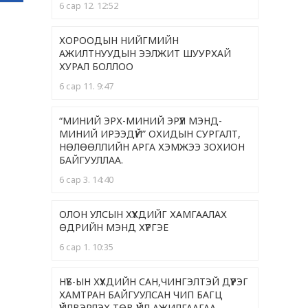
6 сар 12. 12:52
ХОРООДЫН НИЙГМИЙН
АЖИЛТНУУДЫН ЭЭЛЖИТ ШУУРХАЙ
ХУРАЛ БОЛЛОО
6 сар 11. 9:47
“МИНИЙ ЭРХ-МИНИЙ ЭРҮҮЛ МЭНД-
МИНИЙ ИРЭЭДҮЙ” ОХИДЫН СУРГАЛТ,
НӨЛӨӨЛЛИЙН АРГА ХЭМЖЭЭ ЗОХИОН
БАЙГУУЛЛАА.
6 сар 3. 14:40
ОЛОН УЛСЫН ХҮҮХДИЙГ ХАМГААЛАХ
ӨДРИЙН МЭНД ХҮРГЭЕ
6 сар 1. 10:35
НҮБ-ЫН ХҮҮХДИЙН САН,ЧИНГЭЛТЭЙ ДҮҮРЭГ
ХАМТРАН БАЙГУУЛСАН ЧИП БАГЦ
ҮЙЛВЭРЛЭХ ТӨВ ҮЙЛ АЖИЛГААГАА