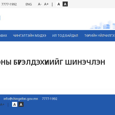
A-
A+
|
A
A
7777-1992
ENG
АВАХ
ЧИНГЭЛТЭЙН МЭДЭЭ
ИЛ ТОД БАЙДАЛ
ТӨРИЙН ҮЙЛЧИЛГЭ
НЫ БҮРЭЛДЭХҮҮНИЙГ ШИНЭЧЛЭН