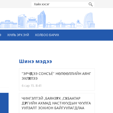
Э
ХУУЛЬ ЭРХ ЗҮЙ
ХОЛБОО БАРИХ
Шинэ мэдээ
"ЭРЧҮҮДЭЭ СОНСЪЁ" НӨЛӨӨЛЛИЙН АЯНГ
ЭХЛҮҮЛЛЭЭ
6 сар 15. 8:41
ЧИНГЭЛТЭЙ ,БАЯНЗҮРХ ,CҮХБААТАР
ДҮҮРГИЙН АХМАД НАСТНУУДЫН ЧУУЛГА
УУЛЗАЛТ ЗОХИОН БАЙГУУЛАГДЛАА