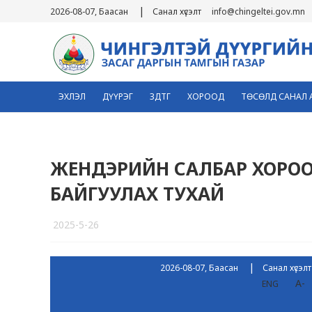
|
2026-08-07, Баасан
Санал хүсэлт
info@chingeltei.gov.mn
ЭХЛЭЛ
ДҮҮРЭГ
ЗДТГ
ХОРООД
ТӨСӨЛД САНАЛ 
ЖЕНДЭРИЙН САЛБАР ХОРОО
БАЙГУУЛАХ ТУХАЙ
2025-5-26
4