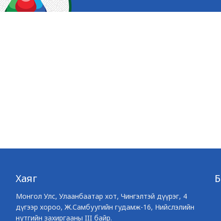
Хаяг
Монгол Улс, Улаанбаатар хот, Чингэлтэй дүүрэг, 4
дүгээр хороо, Ж.Самбуугийн гудамж-16, Нийслэлийн
нутгийн захиргааны III байр.