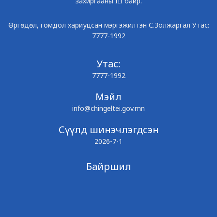
захиргааны III байр.
Өргөдөл, гомдол хариуцсан мэргэжилтэн С.Золжаргал Утас:
7777-1992
Утас:
7777-1992
Мэйл
info@chingeltei.gov.mn
Сүүлд шинэчлэгдсэн
2026-7-1
Байршил