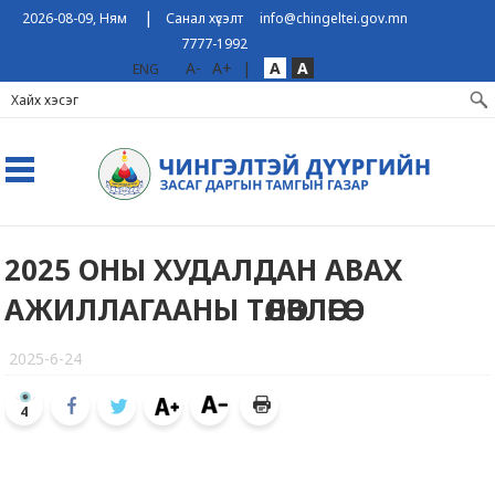
|
2026-08-09, Ням
Санал хүсэлт
info@chingeltei.gov.mn
7777-1992
A-
A+
|
A
A
ENG
2025 ОНЫ ХУДАЛДАН АВАХ
АЖИЛЛАГААНЫ ТӨЛӨВЛӨГӨӨ
2025-6-24
4