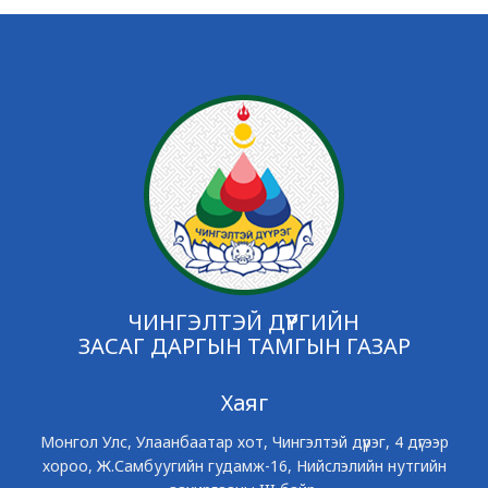
ЧИНГЭЛТЭЙ ДҮҮРГИЙН
ЗАСАГ ДАРГЫН ТАМГЫН ГАЗАР
Хаяг
Монгол Улс, Улаанбаатар хот, Чингэлтэй дүүрэг, 4 дүгээр
хороо, Ж.Самбуугийн гудамж-16, Нийслэлийн нутгийн