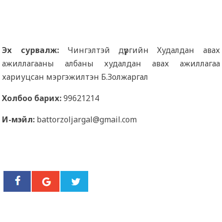
Эх сурвалж:
Чингэлтэй дүүргийн Худалдан авах
ажиллагааны албаны худалдан авах ажиллагаа
хариуцсан мэргэжилтэн Б.Золжаргал
Холбоо барих:
99621214
И-мэйл:
battorzoljargal@gmail.com