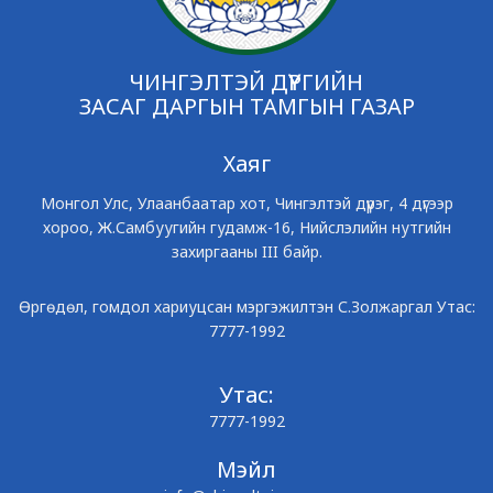
ЧИНГЭЛТЭЙ ДҮҮРГИЙН
ЗАСАГ ДАРГЫН ТАМГЫН ГАЗАР
Хаяг
Монгол Улс, Улаанбаатар хот, Чингэлтэй дүүрэг, 4 дүгээр
хороо, Ж.Самбуугийн гудамж-16, Нийслэлийн нутгийн
захиргааны III байр.
Өргөдөл, гомдол хариуцсан мэргэжилтэн С.Золжаргал Утас:
7777-1992
Утас:
7777-1992
Мэйл