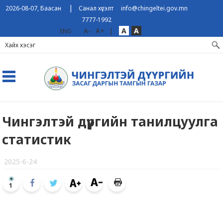
|
2026-08-07, Баасан
Санал хүсэлт
info@chingeltei.gov.mn
7777-1992
A-
A+
|
A
A
ENG
Чингэлтэй дүүргийн танилцуулга
статистик
2025-6-24
1