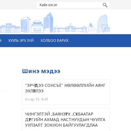
Э
ХУУЛЬ ЭРХ ЗҮЙ
ХОЛБОО БАРИХ
Шинэ мэдээ
"ЭРЧҮҮДЭЭ СОНСЪЁ" НӨЛӨӨЛЛИЙН АЯНГ
ЭХЛҮҮЛЛЭЭ
6 сар 15. 8:41
ЧИНГЭЛТЭЙ ,БАЯНЗҮРХ ,CҮХБААТАР
ДҮҮРГИЙН АХМАД НАСТНУУДЫН ЧУУЛГА
УУЛЗАЛТ ЗОХИОН БАЙГУУЛАГДЛАА