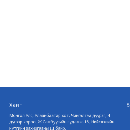
Хаяг
Монгол Улс, Улаанбаатар хот, Чингэлтэй дүүрэг, 4
дүгээр хороо, Ж.Самбуугийн гудамж-16, Нийслэлийн
нутгийн захиргааны III байр.