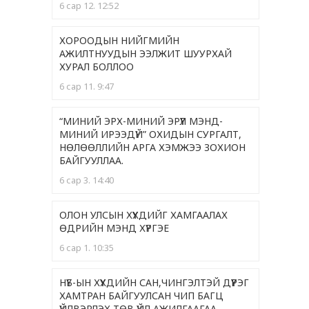
6 сар 12. 12:52
ХОРООДЫН НИЙГМИЙН
АЖИЛТНУУДЫН ЭЭЛЖИТ ШУУРХАЙ
ХУРАЛ БОЛЛОО
6 сар 11. 9:47
“МИНИЙ ЭРХ-МИНИЙ ЭРҮҮЛ МЭНД-
МИНИЙ ИРЭЭДҮЙ” ОХИДЫН СУРГАЛТ,
НӨЛӨӨЛЛИЙН АРГА ХЭМЖЭЭ ЗОХИОН
БАЙГУУЛЛАА.
6 сар 3. 14:40
ОЛОН УЛСЫН ХҮҮХДИЙГ ХАМГААЛАХ
ӨДРИЙН МЭНД ХҮРГЭЕ
6 сар 1. 10:35
НҮБ-ЫН ХҮҮХДИЙН САН,ЧИНГЭЛТЭЙ ДҮҮРЭГ
ХАМТРАН БАЙГУУЛСАН ЧИП БАГЦ
ҮЙЛВЭРЛЭХ ТӨВ ҮЙЛ АЖИЛГААГАА