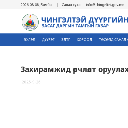
|
2026-08-08, Бямба
Санал хүсэлт
info@chingeltei.gov.mn
ЭХЛЭЛ
ДҮҮРЭГ
ЗДТГ
ХОРООД
ТӨСӨЛД САНАЛ 
Захирамжид өөрчлөлт оруула
2025-9-26
2