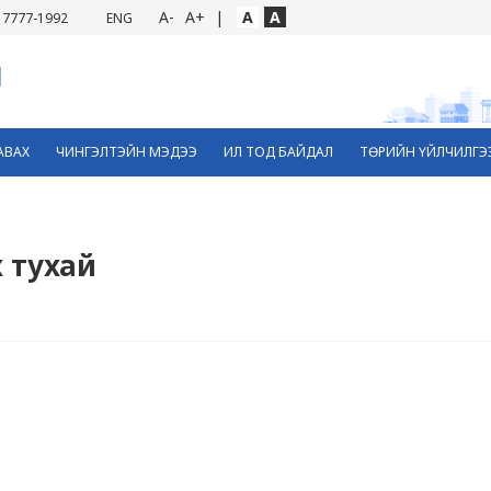
A-
A+
|
A
A
7777-1992
ENG
АВАХ
ЧИНГЭЛТЭЙН МЭДЭЭ
ИЛ ТОД БАЙДАЛ
ТӨРИЙН ҮЙЛЧИЛГЭ
х тухай