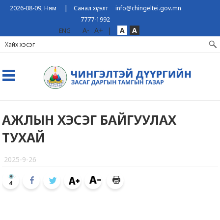
|
2026-08-09, Ням
Санал хүсэлт
info@chingeltei.gov.mn
7777-1992
A-
A+
|
A
A
ENG
АЖЛЫН ХЭСЭГ БАЙГУУЛАХ
ТУХАЙ
2025-9-26
4