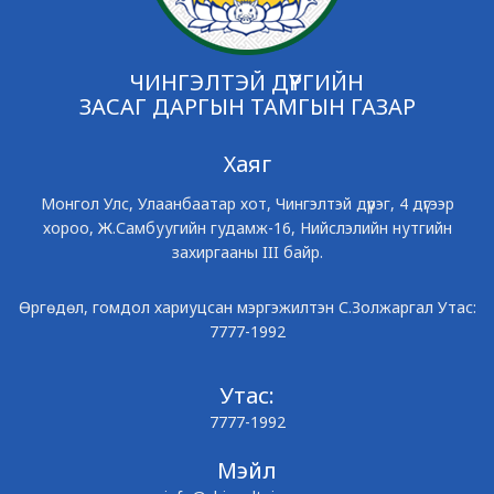
ЧИНГЭЛТЭЙ ДҮҮРГИЙН
ЗАСАГ ДАРГЫН ТАМГЫН ГАЗАР
Хаяг
Монгол Улс, Улаанбаатар хот, Чингэлтэй дүүрэг, 4 дүгээр
хороо, Ж.Самбуугийн гудамж-16, Нийслэлийн нутгийн
захиргааны III байр.
Өргөдөл, гомдол хариуцсан мэргэжилтэн С.Золжаргал Утас:
7777-1992
Утас:
7777-1992
Мэйл