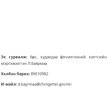
Эх сурвалж:
Хүнс, худалдаа үйлчилгээний хэлтсийн
мэргэжилтэн Л.Баярмаа
Холбоо барих:
89010982
И-мэйл:
d.bayrmaa@chingeltei.gov.mn