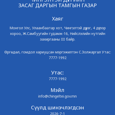
ЗАСАГ ДАРГЫН ТАМГЫН ГАЗАР
Хаяг
Монгол Улс, Улаанбаатар хот, Чингэлтэй дүүрэг, 4 дүгээр
хороо, Ж.Самбуугийн гудамж-16, Нийслэлийн нутгийн
захиргааны III байр.
Өргөдөл, гомдол хариуцсан мэргэжилтэн С.Золжаргал Утас:
7777-1992
Утас:
7777-1992
Мэйл
info@chingeltei.gov.mn
Сүүлд шинэчлэгдсэн
2026-7-1