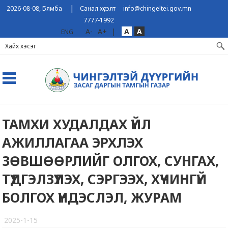
|
2026-08-08, Бямба
Санал хүсэлт
info@chingeltei.gov.mn
7777-1992
A-
A+
|
A
A
ENG
ТАМХИ ХУДАЛДАХ ҮЙЛ
АЖИЛЛАГАА ЭРХЛЭХ
ЗӨВШӨӨРЛИЙГ ОЛГОХ, СУНГАХ,
ТҮДГЭЛЗҮҮЛЭХ, СЭРГЭЭХ, ХҮЧИНГҮЙ
БОЛГОХ ҮНДЭСЛЭЛ, ЖУРАМ
2025-1-15