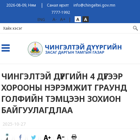
|
2026-08-09, Ням
Санал хүсэлт
info@chingeltei.gov.mn
7777-1992
A-
A+
|
A
A
ENG
ЧИНГЭЛТЭЙ ДҮҮРГИЙН 4 ДҮГЭЭР
ХОРООНЫ НЭРЭМЖИТ ГРАУНД
ГОЛФИЙН ТЭМЦЭЭН ЗОХИОН
БАЙГУУЛАГДЛАА
2025-10-27
4