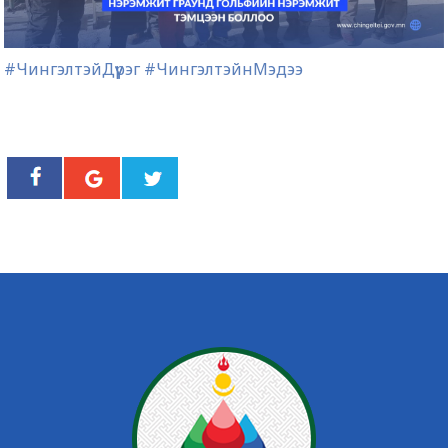
#ЧингэлтэйДүүрэг
#ЧингэлтэйнМэдээ