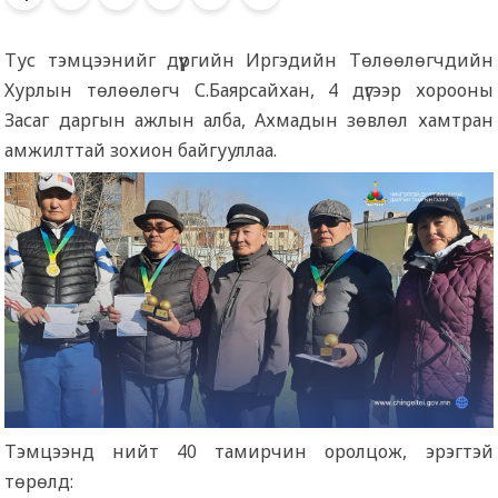
Тус тэмцээнийг дүүргийн Иргэдийн Төлөөлөгчдийн
Хурлын төлөөлөгч С.Баярсайхан, 4 дүгээр хорооны
Засаг даргын ажлын алба, Ахмадын зөвлөл хамтран
амжилттай зохион байгууллаа.
Тэмцээнд нийт 40 тамирчин оролцож, эрэгтэй
төрөлд: