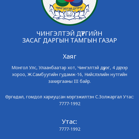
ЧИНГЭЛТЭЙ ДҮҮРГИЙН
ЗАСАГ ДАРГЫН ТАМГЫН ГАЗАР
Хаяг
Монгол Улс, Улаанбаатар хот, Чингэлтэй дүүрэг, 4 дүгээр
хороо, Ж.Самбуугийн гудамж-16, Нийслэлийн нутгийн
захиргааны III байр.
Өргөдөл, гомдол хариуцсан мэргэжилтэн С.Золжаргал Утас:
7777-1992
Утас:
7777-1992