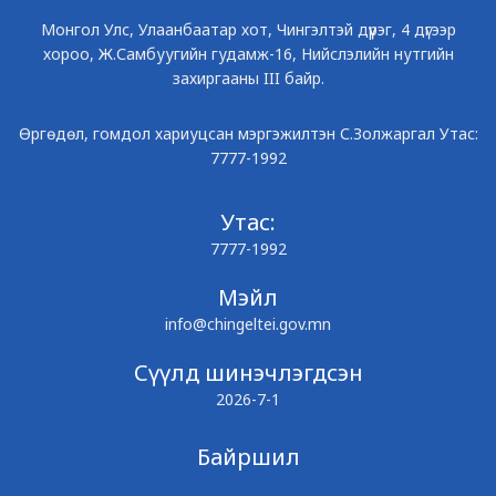
Монгол Улс, Улаанбаатар хот, Чингэлтэй дүүрэг, 4 дүгээр
хороо, Ж.Самбуугийн гудамж-16, Нийслэлийн нутгийн
захиргааны III байр.
Өргөдөл, гомдол хариуцсан мэргэжилтэн С.Золжаргал Утас:
7777-1992
Утас:
7777-1992
Мэйл
info@chingeltei.gov.mn
Сүүлд шинэчлэгдсэн
2026-7-1
Байршил