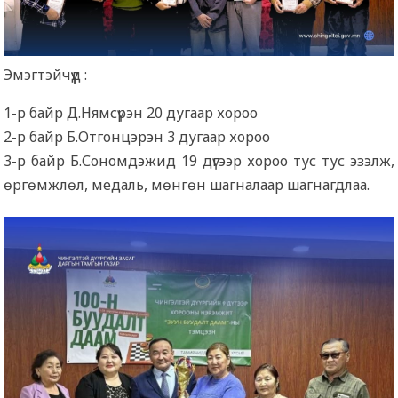
Эмэгтэйчүүд :
1-р байр Д.Нямсүрэн 20 дугаар хороо
2-р байр Б.Отгонцэрэн 3 дугаар хороо
3-р байр Б.Сономдэжид 19 дүгээр хороо тус тус эзэлж,
өргөмжлөл, медаль, мөнгөн шагналаар шагнагдлаа.