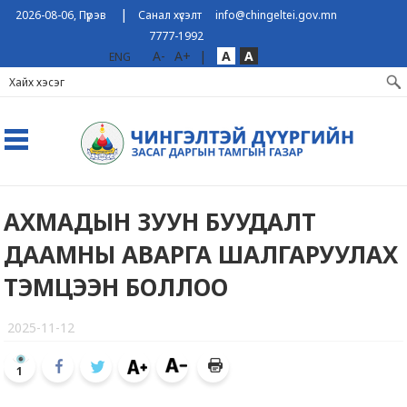
|
2026-08-06, Пүрэв
Санал хүсэлт
info@chingeltei.gov.mn
7777-1992
A-
A+
|
A
A
ENG
АХМАДЫН ЗУУН БУУДАЛТ
ДААМНЫ АВАРГА ШАЛГАРУУЛАХ
ТЭМЦЭЭН БОЛЛОО
2025-11-12
1