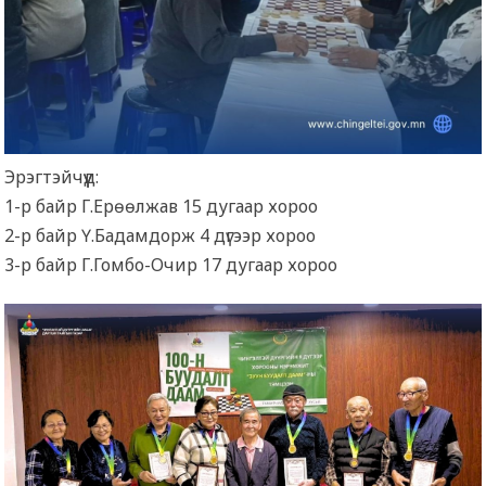
Эрэгтэйчүүд:
1-р байр Г.Ерөөлжав 15 дугаар хороо
2-р байр Ү.Бадамдорж 4 дүгээр хороо
3-р байр Г.Гомбо-Очир 17 дугаар хороо