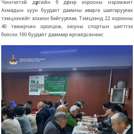
Чингэлтэй дүүргийн 9 дүгээр хорооны нэрэмжит
Ахмадын зуун буудалт даамны аварга шалгаруулах
тэмцээнийг зохион байгууллаа. Тэмцээнд 22 хорооны
40 тамирчин оролцож, оюуны спортын шигтгээ
болсон 100 буудалт даамаар өрсөлдсөнөөс