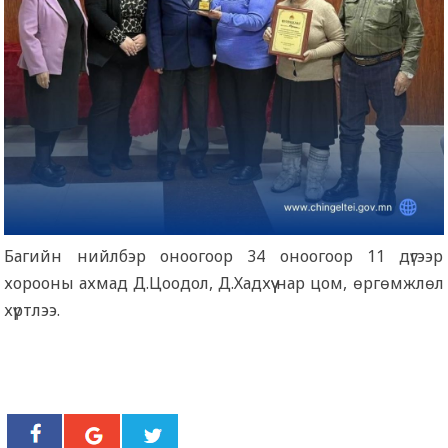
Багийн нийлбэр оноогоор 34 оноогоор 11 дүгээр
хорооны ахмад Д.Цоодол, Д.Хадхүү нар цом, өргөмжлөл
хүртлээ.