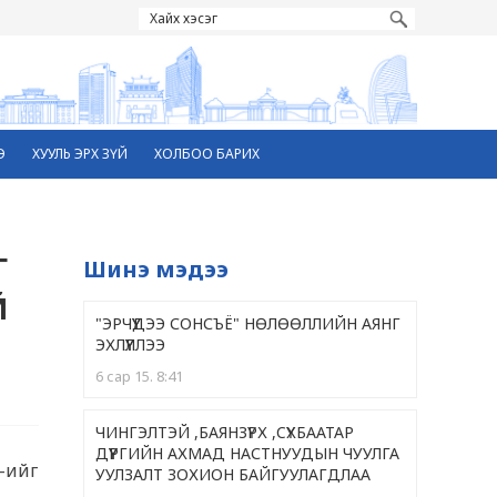
Э
ХУУЛЬ ЭРХ ЗҮЙ
ХОЛБОО БАРИХ
Г
Шинэ мэдээ
Й
"ЭРЧҮҮДЭЭ СОНСЪЁ" НӨЛӨӨЛЛИЙН АЯНГ
ЭХЛҮҮЛЛЭЭ
6 сар 15. 8:41
ЧИНГЭЛТЭЙ ,БАЯНЗҮРХ ,CҮХБААТАР
ДҮҮРГИЙН АХМАД НАСТНУУДЫН ЧУУЛГА
-ийг
УУЛЗАЛТ ЗОХИОН БАЙГУУЛАГДЛАА