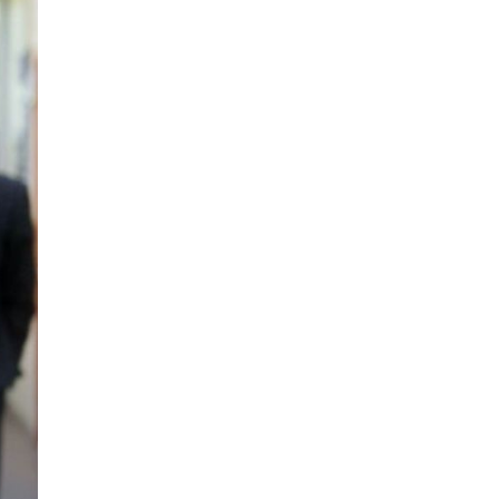
5 сар 20. 14:29
ИРЭЭДҮЙД БЭЛТГЭХ ЭНТЕРПРАЙЗ
ХӨТӨЛБӨР ”-ИЙН ХААЛТЫН ҮЙЛ
АЖИЛЛАГАА БОЛЛОО
5 сар 18. 11:06
ЧИНГЭЛТЭЙ ДҮҮРГИЙН УДИРДАХ
АЖИЛТНУУДЫН ЭЭЛЖИТ ШУУРХАЙ
ЗӨВЛӨГӨӨН БОЛЛОО
5 сар 13. 15:54
“СУДЛААЧ-2026” ЭРДЭМ
ШИНЖИЛГЭЭНИЙ БАГА ХУРЛЫН
ШИЛДГҮҮД ТОДОРЛОО
5 сар 12. 16:10
МОНГОЛ УЛСЫН ЕРӨНХИЙЛӨГЧИЙН
САНААЧИЛСАН ᠌᠌᠌᠌"ТЭРБУМ МОД"