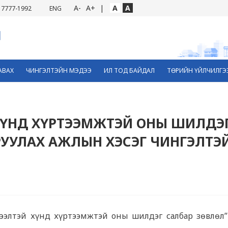
A-
A+
|
A
A
7777-1992
ENG
АВАХ
ЧИНГЭЛТЭЙН МЭДЭЭ
ИЛ ТОД БАЙДАЛ
ТӨРИЙН ҮЙЛЧИЛГЭ
ХҮНД ХҮРТЭЭМЖТЭЙ ОНЫ ШИЛДЭ
АРУУЛАХ АЖЛЫН ХЭСЭГ ЧИНГЭЛТЭ
ээлтэй хүнд хүртээмжтэй оны шилдэг салбар зөвлөл”