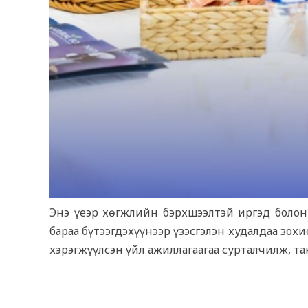
Энэ үеэр хөгжлийн бэрхшээлтэй иргэд болон
бараа бүтээгдэхүүнээр үзэсгэлэн худалдаа зо
хэрэгжүүлсэн үйл ажиллагаагаа сурталчилж, та