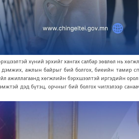
хшээлтэй хүний эрхийг хангах салбар зөвлөл нь хөгж
 дэмжих, ажлын байрыг бий болгох, биеийн тамир сп
т үйл ажиллагаанд хөгжлийн бэрхшээлтэй иргэдийн орол
эмжтэй дэд бүтэц, орчныг бий болгох чиглэлээр санаа