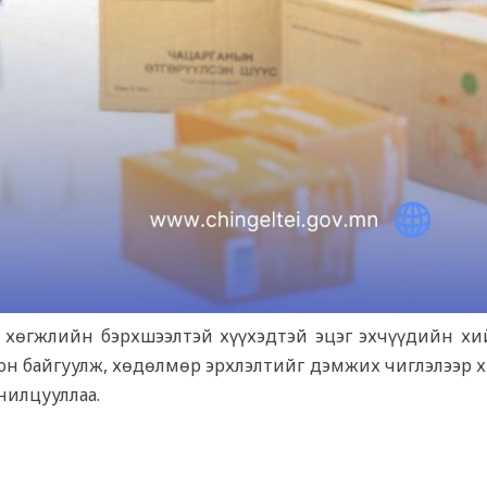
 хөгжлийн бэрхшээлтэй хүүхэдтэй эцэг эхчүүдийн хи
хион байгуулж, хөдөлмөр эрхлэлтийг дэмжих чиглэлээр 
нилцууллаа.