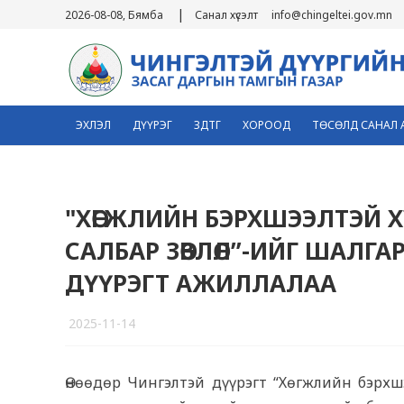
|
2026-08-08, Бямба
Санал хүсэлт
info@chingeltei.gov.mn
ЭХЛЭЛ
ДҮҮРЭГ
ЗДТГ
ХОРООД
ТӨСӨЛД САНАЛ 
"ХӨГЖЛИЙН БЭРХШЭЭЛТЭЙ 
САЛБАР ЗӨВЛӨЛ”-ИЙГ ШАЛГ
ДҮҮРЭГТ АЖИЛЛАЛАА
2025-11-14
1
Өнөөдөр Чингэлтэй дүүрэгт “Хөгжлийн бэрхш