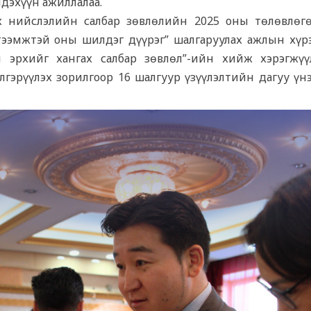
дэхүүн ажиллалаа.
х нийслэлийн салбар зөвлөлийн 2025 оны төлөвлөг
тээмжтэй оны шилдэг дүүрэг” шалгаруулах ажлын хүр
 эрхийг хангах салбар зөвлөл”-ийн хийж хэрэгжүү
лгэрүүлэх зорилгоор 16 шалгуур үзүүлэлтийн дагуу үнэ