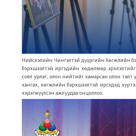
Нийслэлийн Чингэлтэй дүүргийн Хөгжлийн бэр
бэрхшээлтэй иргэдийн хөдөлмөр эрхлэлтийг
соёл урлаг, олон нийтийг хамарсан олон тал
хангах, хөгжлийн бэрхшээлтэй иргэдэд хүртэ
хэрэгжүүлсэн ажлуудаа онцоллоо.