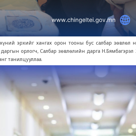
ДҮҮРГИЙН ӨСВӨРИЙН ШИРЭЭН
ТЕННИСЧИД ЯЙЗУ ХОТОД АМЖ
ХАМТАРСАН БЭЛТГЭЛ ХИЙЛЭЭ
үний эрхийг хангах орон тооны бус салбар зөвлөл н
 даргын орлогч, Салбар зөвлөлийн дарга Н.Бямбагэрэл 
нг танилцууллаа.