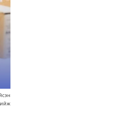
йсэн
хийж