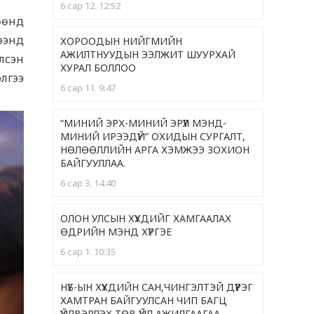
6 сар 12. 12:52
өөнд
ээнд
ХОРООДЫН НИЙГМИЙН
АЖИЛТНУУДЫН ЭЭЛЖИТ ШУУРХАЙ
лсэн
ХУРАЛ БОЛЛОО
лгээ
6 сар 11. 9:47
“МИНИЙ ЭРХ-МИНИЙ ЭРҮҮЛ МЭНД-
МИНИЙ ИРЭЭДҮЙ” ОХИДЫН СУРГАЛТ,
НӨЛӨӨЛЛИЙН АРГА ХЭМЖЭЭ ЗОХИОН
БАЙГУУЛЛАА.
6 сар 3. 14:40
ОЛОН УЛСЫН ХҮҮХДИЙГ ХАМГААЛАХ
ӨДРИЙН МЭНД ХҮРГЭЕ
6 сар 1. 10:35
НҮБ-ЫН ХҮҮХДИЙН САН,ЧИНГЭЛТЭЙ ДҮҮРЭГ
ХАМТРАН БАЙГУУЛСАН ЧИП БАГЦ
ҮЙЛВЭРЛЭХ ТӨВ ҮЙЛ АЖИЛГААГАА