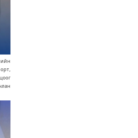
ҮНДЭСНИЙ ХӨДӨЛГӨӨН ОРОН ДАЯАР
ҮРГЭЛЖИЛЖ БАЙНА
5 сар 10. 16:03
ЧИНГЭЛТЭЙ ДҮҮРГИЙН ХАМТРАН
ХЭРЭГЖҮҮЛЖ БУЙ "ДЭЭРЭЛХЭЛТИЙГ
ТАНЬЖ МЭДЬЕ" АМЖИЛТТАЙ
ХЭРЭГЖИЖ БАЙНА
5 сар 8. 13:57
лийн
орт,
“ИДЭВТЭЙ НАСЖИЛТ – ДАСГАЛ
цоог
ХӨДӨЛГӨӨН ” АЯНЫ НЭЭЛТД
АХАМДУУДАА УРЬЖ БАЙНА
члан
5 сар 8. 13:50
Худалдаа, үйлчилгээ эрхлэх мэдэгдлийг
Licence.mn цахим системээр хүлээн
авдаг боллоо.
5 сар 3. 14:34