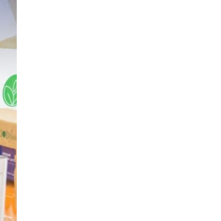
ДҮҮРГИЙН АХМАДЫН ДУНД ЗОХИОН
БАЙГУУЛСАН “СПОРТ НААДАМ-2026”
ТЭМЦЭЭНИЙ АВАРГУУД ШАЛГАРЛАА
4 сар 15. 16:07
УРИАЛГА
3 сар 17. 18:04
ТЕНДЕРИЙН УРИЛГА
3 сар 13. 11:20
ТЕНДЕРИЙН УРИЛГА
3 сар 13. 11:05