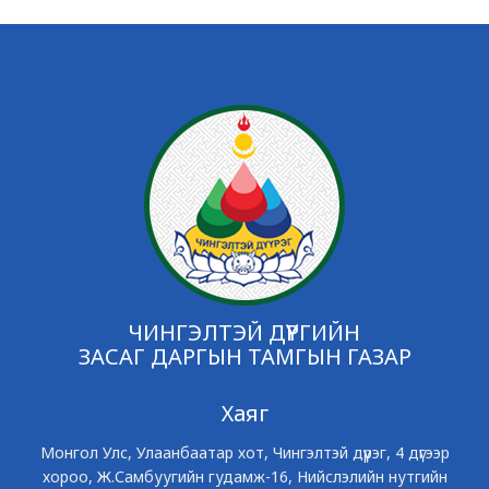
ЧИНГЭЛТЭЙ ДҮҮРГИЙН
ЗАСАГ ДАРГЫН ТАМГЫН ГАЗАР
Хаяг
Монгол Улс, Улаанбаатар хот, Чингэлтэй дүүрэг, 4 дүгээр
хороо, Ж.Самбуугийн гудамж-16, Нийслэлийн нутгийн