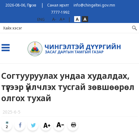
|
2026-08-06, Пүрэв
Санал хүсэлт
info@chingeltei.gov.mn
7777-1992
A-
A+
|
A
A
ENG
Согтууруулах ундаа худалдах,
түүгээр үйлчлэх тусгай зөвшөөрөл
олгох тухай
2025-6-5
2