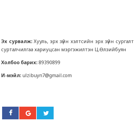
Эх сурвалж:
Хууль, эрх зүйн хэлтсийн эрх зүйн сургалт
сурталчилгаа хариуцсан мэргэжилтэн Ц.Өлзийбуян
Холбоо барих:
89390899
И-мэйл:
ulzibuyn7@gmail.com