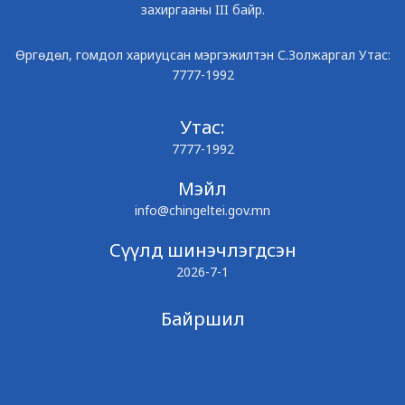
захиргааны III байр.
Өргөдөл, гомдол хариуцсан мэргэжилтэн С.Золжаргал Утас:
7777-1992
Утас:
7777-1992
Мэйл
info@chingeltei.gov.mn
Сүүлд шинэчлэгдсэн
2026-7-1
Байршил