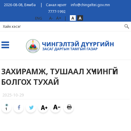
|
2026-08-08, Бямба
Санал хүсэлт
info@chingeltei.gov.mn
7777-1992
A-
A+
|
A
A
ENG
ЗАХИРАМЖ, ТУШААЛ ХҮЧИНГҮЙ
БОЛГОХ ТУХАЙ
2025-10-29
1