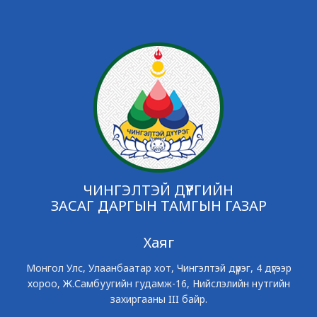
ЧИНГЭЛТЭЙ ДҮҮРГИЙН
ЗАСАГ ДАРГЫН ТАМГЫН ГАЗАР
Хаяг
Монгол Улс, Улаанбаатар хот, Чингэлтэй дүүрэг, 4 дүгээр
хороо, Ж.Самбуугийн гудамж-16, Нийслэлийн нутгийн
захиргааны III байр.