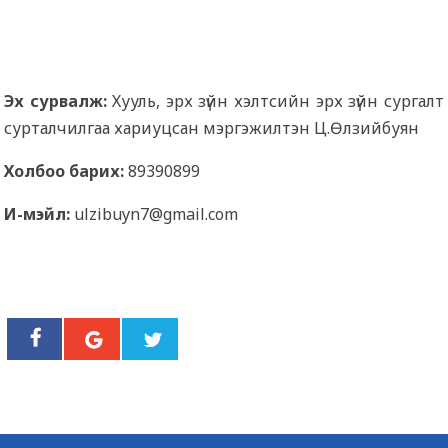
Эх сурвалж:
Хууль, эрх зүйн хэлтсийн эрх зүйн сургалт
сурталчилгаа хариуцсан мэргэжилтэн Ц.Өлзийбуян
Холбоо барих:
89390899
И-мэйл:
ulzibuyn7@gmail.com