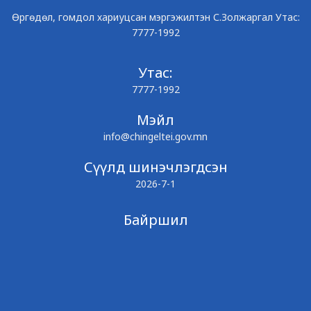
Өргөдөл, гомдол хариуцсан мэргэжилтэн С.Золжаргал Утас:
7777-1992
Утас:
7777-1992
Мэйл
info@chingeltei.gov.mn
Сүүлд шинэчлэгдсэн
2026-7-1
Байршил