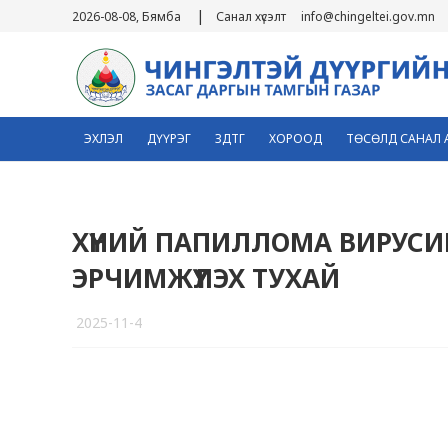
|
2026-08-08, Бямба
Санал хүсэлт
info@chingeltei.gov.mn
ЭХЛЭЛ
ДҮҮРЭГ
ЗДТГ
ХОРООД
ТӨСӨЛД САНАЛ 
ХҮНИЙ ПАПИЛЛОМА ВИРУС
ЭРЧИМЖҮҮЛЭХ ТУХАЙ
2025-11-4
3