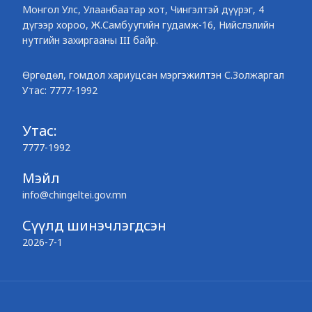
Монгол Улс, Улаанбаатар хот, Чингэлтэй дүүрэг, 4
дүгээр хороо, Ж.Самбуугийн гудамж-16, Нийслэлийн
нутгийн захиргааны III байр.
Өргөдөл, гомдол хариуцсан мэргэжилтэн С.Золжаргал
Утас: 7777-1992
Утас:
7777-1992
Мэйл
info@chingeltei.gov.mn
Сүүлд шинэчлэгдсэн
2026-7-1