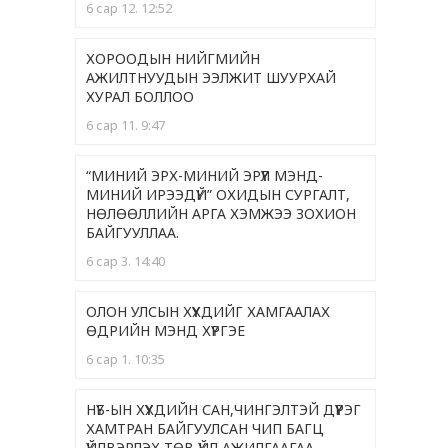
6 сар 12. 12:52
ХОРООДЫН НИЙГМИЙН
АЖИЛТНУУДЫН ЭЭЛЖИТ ШУУРХАЙ
ХУРАЛ БОЛЛОО
6 сар 11. 9:47
“МИНИЙ ЭРХ-МИНИЙ ЭРҮҮЛ МЭНД-
МИНИЙ ИРЭЭДҮЙ” ОХИДЫН СУРГАЛТ,
НӨЛӨӨЛЛИЙН АРГА ХЭМЖЭЭ ЗОХИОН
БАЙГУУЛЛАА.
6 сар 3. 14:40
ОЛОН УЛСЫН ХҮҮХДИЙГ ХАМГААЛАХ
ӨДРИЙН МЭНД ХҮРГЭЕ
6 сар 1. 10:35
НҮБ-ЫН ХҮҮХДИЙН САН,ЧИНГЭЛТЭЙ ДҮҮРЭГ
ХАМТРАН БАЙГУУЛСАН ЧИП БАГЦ
ҮЙЛВЭРЛЭХ ТӨВ ҮЙЛ АЖИЛГААГАА