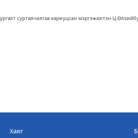
н сургалт сурталчилгаа хариуцсан мэргэжилтэн Ц.Өлзийб
Хаяг