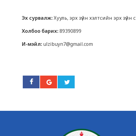
Эх сурвалж:
Хууль, эрх зүйн хэлтсийн эрх зүй
Холбоо барих:
89390899
И-мэйл:
ulzibuyn7@gmail.com