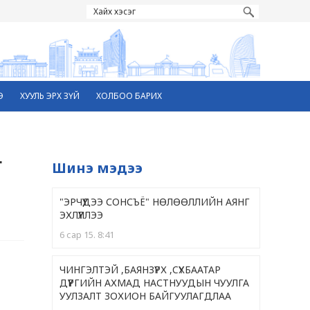
Э
ХУУЛЬ ЭРХ ЗҮЙ
ХОЛБОО БАРИХ
Г
Шинэ мэдээ
"ЭРЧҮҮДЭЭ СОНСЪЁ" НӨЛӨӨЛЛИЙН АЯНГ
ЭХЛҮҮЛЛЭЭ
6 сар 15. 8:41
ЧИНГЭЛТЭЙ ,БАЯНЗҮРХ ,CҮХБААТАР
ДҮҮРГИЙН АХМАД НАСТНУУДЫН ЧУУЛГА
УУЛЗАЛТ ЗОХИОН БАЙГУУЛАГДЛАА