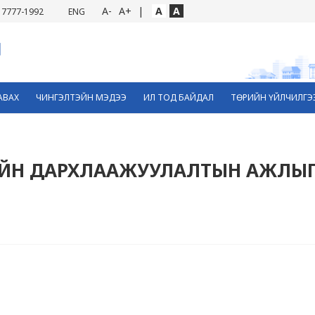
A-
A+
|
A
A
7777-1992
ENG
АВАХ
ЧИНГЭЛТЭЙН МЭДЭЭ
ИЛ ТОД БАЙДАЛ
ТӨРИЙН ҮЙЛЧИЛГЭ
ИЙН ДАРХЛААЖУУЛАЛТЫН АЖЛЫ