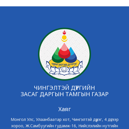
ЧИНГЭЛТЭЙ ДҮҮРГИЙН
ЗАСАГ ДАРГЫН ТАМГЫН ГАЗАР
Хаяг
Монгол Улс, Улаанбаатар хот, Чингэлтэй дүүрэг, 4 дүгээр
хороо, Ж.Самбуугийн гудамж-16, Нийслэлийн нутгийн