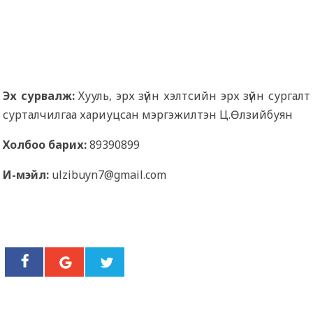
Эх сурвалж:
Хууль, эрх зүйн хэлтсийн эрх зүйн сургалт
сурталчилгаа хариуцсан мэргэжилтэн Ц.Өлзийбуян
Холбоо барих:
89390899
И-мэйл:
ulzibuyn7@gmail.com