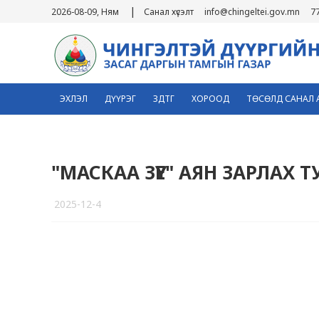
|
2026-08-09, Ням
Санал хүсэлт
info@chingeltei.gov.mn
7
ЭХЛЭЛ
ДҮҮРЭГ
ЗДТГ
ХОРООД
ТӨСӨЛД САНАЛ 
"МАСКАА ЗҮҮЕ" АЯН ЗАРЛАХ 
2025-12-4
4