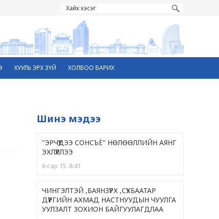
Э
ХУУЛЬ ЭРХ ЗҮЙ
ХОЛБОО БАРИХ
Шинэ мэдээ
"ЭРЧҮҮДЭЭ СОНСЪЁ" НӨЛӨӨЛЛИЙН АЯНГ
ЭХЛҮҮЛЛЭЭ
6 сар 15. 8:41
ЧИНГЭЛТЭЙ ,БАЯНЗҮРХ ,CҮХБААТАР
ДҮҮРГИЙН АХМАД НАСТНУУДЫН ЧУУЛГА
УУЛЗАЛТ ЗОХИОН БАЙГУУЛАГДЛАА