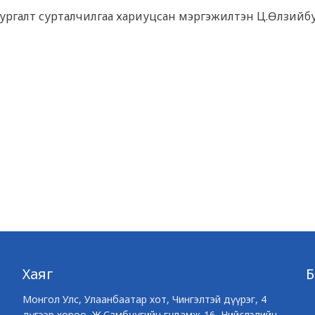
н сургалт сурталчилгаа хариуцсан мэргэжилтэн Ц.Өлзийб
Хаяг
Монгол Улс, Улаанбаатар хот, Чингэлтэй дүүрэг, 4
дүгээр хороо, Ж.Самбуугийн гудамж-16, Нийслэлийн