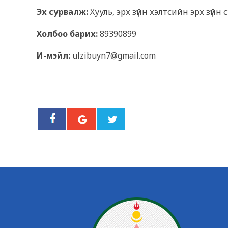
Эх сурвалж:
Хууль, эрх зүйн хэлтсийн эрх зүй
Холбоо барих:
89390899
И-мэйл:
ulzibuyn7@gmail.com