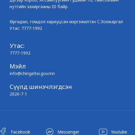
нутгийн захиргааны III байр.
Өргөдөл, гомдол хариуцсан мэргэжилтэн С.Золжаргал
Утас: 7777-1992
Утас:
7777-1992
Мэйл
info@chingeltei.gov.mn
Сүүлд шинэчлэгдсэн
2026-7-1
Facebook
Messenger
Youtube