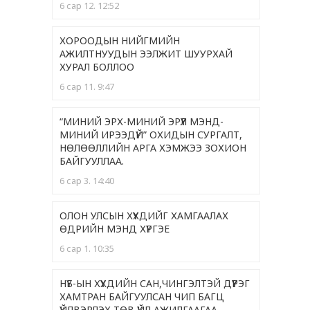
6 сар 12. 12:52
ХОРООДЫН НИЙГМИЙН
АЖИЛТНУУДЫН ЭЭЛЖИТ ШУУРХАЙ
ХУРАЛ БОЛЛОО
6 сар 11. 9:47
“МИНИЙ ЭРХ-МИНИЙ ЭРҮҮЛ МЭНД-
МИНИЙ ИРЭЭДҮЙ” ОХИДЫН СУРГАЛТ,
НӨЛӨӨЛЛИЙН АРГА ХЭМЖЭЭ ЗОХИОН
БАЙГУУЛЛАА.
6 сар 3. 14:40
ОЛОН УЛСЫН ХҮҮХДИЙГ ХАМГААЛАХ
ӨДРИЙН МЭНД ХҮРГЭЕ
6 сар 1. 10:35
НҮБ-ЫН ХҮҮХДИЙН САН,ЧИНГЭЛТЭЙ ДҮҮРЭГ
ХАМТРАН БАЙГУУЛСАН ЧИП БАГЦ
ҮЙЛВЭРЛЭХ ТӨВ ҮЙЛ АЖИЛГААГАА