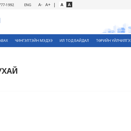
A-
A+
|
A
A
777-1992
ENG
АВАХ
ЧИНГЭЛТЭЙН МЭДЭЭ
ИЛ ТОД БАЙДАЛ
ТӨРИЙН ҮЙЛЧИЛГЭ
ТУХАЙ