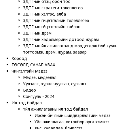
ЗДТГ-ын бүтэц орон тоо
ЗДТГ-ын стратеги төлөвлөгөө
ЗДТГ-ын хэлтэс, алба
ЗДТГ-ын гүйцэтгэлийн төлөвлөгөө
ЗДТГ-ын гүйцэтгэлийн тайлан
ЗДТГ-ын дүрэм
ЗДТГ-ын хөдөлмөрийн дотоод журам
ЗДТГ-ын үйл ажиллагаанд мөрдөгдөж буй хууль
тогтоомж, дүрэм, журам, заавар
Хороод
ТӨСӨЛД САНАЛ АВАХ
Чингэлтэйн Мэдээ
Мэдээ, мэдээлэл
Уулзалт, хурал чуулган, сургалт
Видео
Сонгууль - 2024
Ил тод байдал
Үйл ажиллагааны ил тод байдал
Ирсэн бичгийн шийдвэрлэлтийн мэдээ
Үйл ажиллагаа, хөтөлбөр арга хэмжээ
Хүнс, худалдаа, үйлчилгээ