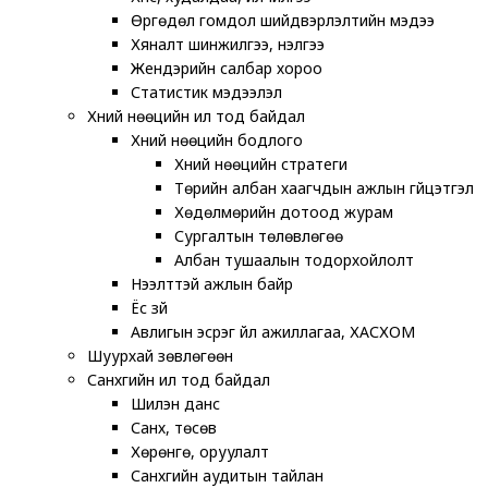
Өргөдөл гомдол шийдвэрлэлтийн мэдээ
Хяналт шинжилгээ, үнэлгээ
Жендэрийн салбар хороо
Статистик мэдээлэл
Хүний нөөцийн ил тод байдал
Хүний нөөцийн бодлого
Хүний нөөцийн стратеги
Төрийн албан хаагчдын ажлын гүйцэтгэл
Хөдөлмөрийн дотоод журам
Сургалтын төлөвлөгөө
Албан тушаалын тодорхойлолт
Нээлттэй ажлын байр
Ёс зүй
Авлигын эсрэг үйл ажиллагаа, ХАСХОМ
Шуурхай зөвлөгөөн
Санхүүгийн ил тод байдал
Шилэн данс
Санхүү, төсөв
Хөрөнгө, оруулалт
Санхүүгийн аудитын тайлан