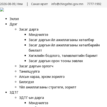
|
2026-08-09, Ням
Санал хүсэлт
info@chingeltei.gov.mn
7777-1992
Эхлэл
Дүүрэг
Засаг дарга
Мэндчилгээ
Засаг даргын үйл ажиллагааны хөтөлбөр
Засаг даргын үйл ажиллагааны хөтөлбөрийн
биелэлт
Хөгжлийн бодлого, төлөвлөлтийн баримт
Засаг даргын орон тооны зөвлөх
Засаг даргын орлогч
Танилцуулга
Алсын хараа, эрхэм зорилго
Билэгдэл
Үйл ажиллагааны стратеги, зорилт
ЗДТГ
ЗДТГ-ын дарга
Мэндчилгээ