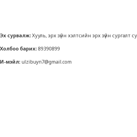
Эх сурвалж:
Хууль, эрх зүйн хэлтсийн эрх зүйн сургал
Холбоо барих:
89390899
И-мэйл:
ulzibuyn7@gmail.com