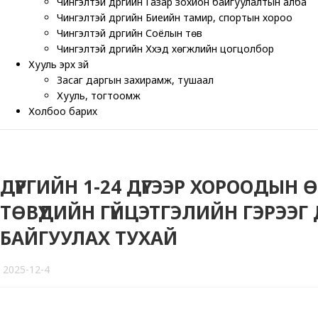
Чингэлтэй дүүргийн Газар зохион байгуулалтын алба
Чингэлтэй дүүргийн Биеийн тамир, спортын хороо
Чингэлтэй дүүргийн Соёлын төв
Чингэлтэй дүүргийн Хүүхэд хөгжлийн цогцолбор
Хууль эрх зүй
Засаг даргын захирамж, тушаал
Хууль, тогтоомж
Холбоо барих
ДҮҮРГИЙН 1-24 ДҮГЭЭР ХОРООДЫН 
ТӨВҮҮДИЙН ГҮЙЦЭТГЭЛИЙН ГЭРЭЭГ
БАЙГУУЛАХ ТУХАЙ
2025-12-4