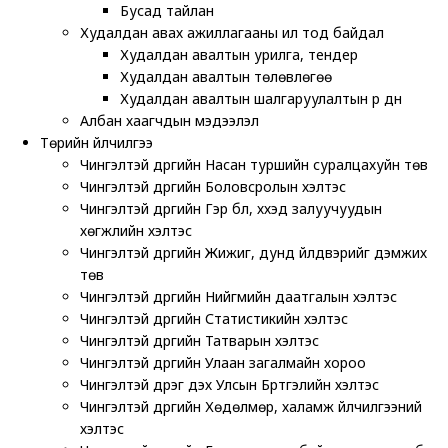
Бусад тайлан
Худалдан авах ажиллагааны ил тод байдал
Худалдан авалтын урилга, тендер
Худалдан авалтын төлөвлөгөө
Худалдан авалтын шалгаруулалтын үр дүн
Албан хаагчдын мэдээлэл
Төрийн үйлчилгээ
Чингэлтэй дүүргийн Насан туршийн суралцахуйн төв
Чингэлтэй дүүргийн Боловсролын хэлтэс
Чингэлтэй дүүргийн Гэр бүл, хүүхэд залуучуудын
хөгжлийн хэлтэс
Чингэлтэй дүүргийн Жижиг, дунд үйлдвэрийг дэмжих
төв
Чингэлтэй дүүргийн Нийгмийн даатгалын хэлтэс
Чингэлтэй дүүргийн Статистикийн хэлтэс
Чингэлтэй дүүргийн Татварын хэлтэс
Чингэлтэй дүүргийн Улаан загалмайн хороо
Чингэлтэй дүүрэг дэх Улсын Бүртгэлийн хэлтэс
Чингэлтэй дүүргийн Хөдөлмөр, халамж үйлчилгээний
хэлтэс