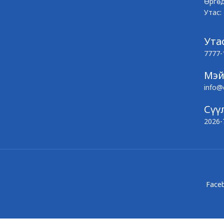
Өргөд
Утас:
Утас
7777-
Мэ
info@
Сүү
2026-
Face