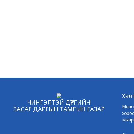
Хая
ЧИНГЭЛТЭЙ ДҮҮРГИЙН
Монго
ЗАСАГ ДАРГЫН ТАМГЫН ГАЗАР
хороо
захир