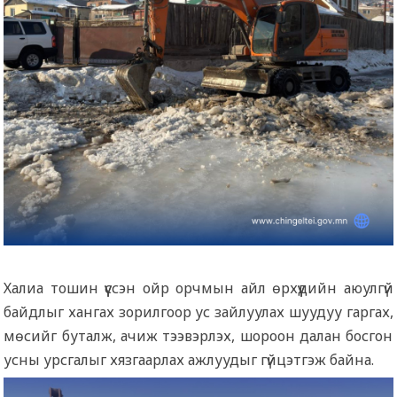
Халиа тошин үүссэн ойр орчмын айл өрхүүдийн аюулгүй
байдлыг хангах зорилгоор ус зайлуулах шуудуу гаргах,
мөсийг буталж, ачиж тээвэрлэх, шороон далан босгон
усны урсгалыг хязгаарлах ажлуудыг гүйцэтгэж байна.