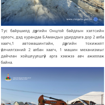
Тус байршилд дүүргийн Онцгой байдлын хэлтсийн
орлогч, дэд хурандаа Б.Амандых удирдлага дор 2 алба
хаагч,1 автомашинтайн, дүүргийн тохижилт
үйлчилгээний 2 албан хаагч, 1 машин механизмыг
дайчлан хойшлуулшгүй арга хэмжээ авч ажиллаж
байна.