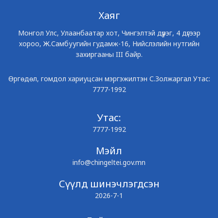
Хаяг
Монгол Улс, Улаанбаатар хот, Чингэлтэй дүүрэг, 4 дүгээр
хороо, Ж.Самбуугийн гудамж-16, Нийслэлийн нутгийн
захиргааны III байр.
Өргөдөл, гомдол хариуцсан мэргэжилтэн С.Золжаргал Утас:
7777-1992
Утас:
7777-1992
Мэйл
info@chingeltei.gov.mn
Сүүлд шинэчлэгдсэн
2026-7-1