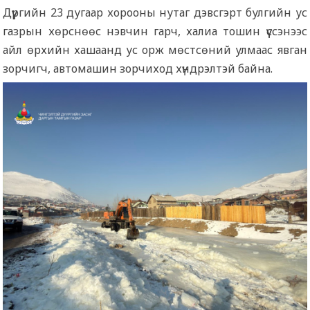
Дүүргийн 23 дугаар хорооны нутаг дэвсгэрт булгийн ус
газрын хөрснөөс нэвчин гарч, халиа тошин үүссэнээс
айл өрхийн хашаанд ус орж мөстсөний улмаас явган
зорчигч, автомашин зорчиход хүндрэлтэй байна.