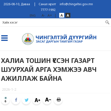
|
2026-08-10, Даваа
Санал хүсэлт
info@chingeltei.gov.mn
7777-1992
A-
A+
|
A
A
ENG
ХАЛИА ТОШИН ҮҮССЭН ГАЗАРТ
ШУУРХАЙ АРГА ХЭМЖЭЭ АВЧ
АЖИЛЛАЖ БАЙНА
2026-1-2
6