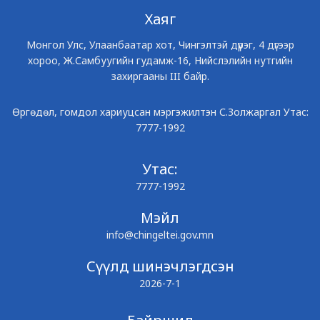
Хаяг
Монгол Улс, Улаанбаатар хот, Чингэлтэй дүүрэг, 4 дүгээр
хороо, Ж.Самбуугийн гудамж-16, Нийслэлийн нутгийн
захиргааны III байр.
Өргөдөл, гомдол хариуцсан мэргэжилтэн С.Золжаргал Утас:
7777-1992
Утас:
7777-1992
Мэйл
info@chingeltei.gov.mn
Сүүлд шинэчлэгдсэн
2026-7-1