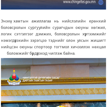
Энэхүү хамтын ажиллагаа нь нийслэлийн ерөнхий
боловсролын сургуулийн сурагчдын оюуны хөгжил,
логик сэтгэлгээг дэмжих, боловсролын хүртээмжийг
нэмэгдүүлэхийн зэрэгцээ тэднийг олон улсын жишигт
нийцсэн оюуны спортоор тогтмол хичээллэх нөхцөл
боломжийг бүрдүүлэхэд чиглэж байна.