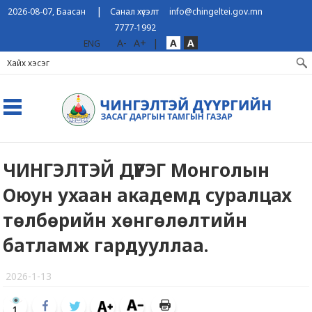
|
2026-08-07, Баасан
Санал хүсэлт
info@chingeltei.gov.mn
7777-1992
A-
A+
|
A
A
ENG
ЧИНГЭЛТЭЙ ДҮҮРЭГ Монголын
Оюун ухаан академд суралцах
төлбөрийн хөнгөлөлтийн
батламж гардууллаа.
2026-1-13
1