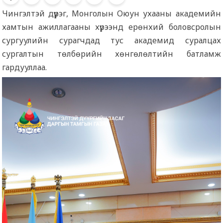
Чингэлтэй дүүрэг, Монголын Оюун ухааны академийн
хамтын ажиллагааны хүрээнд ерөнхий боловсролын
сургуулийн сурагчдад тус академид суралцах
сургалтын төлбөрийн хөнгөлөлтийн батламж
гардууллаа.