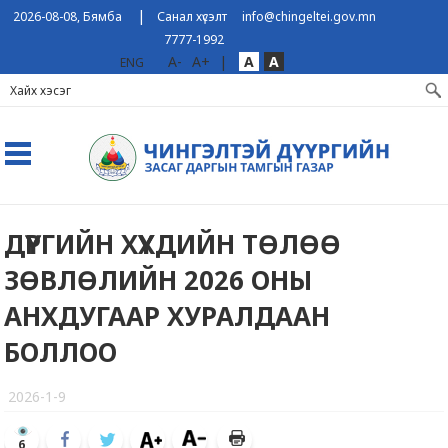
|
2026-08-08, Бямба
Санал хүсэлт
info@chingeltei.gov.mn
7777-1992
A-
A+
|
A
A
ENG
ДҮҮРГИЙН ХҮҮХДИЙН ТӨЛӨӨ
ЗӨВЛӨЛИЙН 2026 ОНЫ
АНХДУГААР ХУРАЛДААН
БОЛЛОО
2026-1-9
6