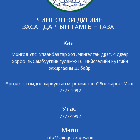
ЧИНГЭЛТЭЙ ДҮҮРГИЙН
ЗАСАГ ДАРГЫН ТАМГЫН ГАЗАР
Хаяг
Монгол Улс, Улаанбаатар хот, Чингэлтэй дүүрэг, 4 дүгээр
хороо, Ж.Самбуугийн гудамж-16, Нийслэлийн нутгийн
захиргааны III байр.
Өргөдөл, гомдол хариуцсан мэргэжилтэн С.Золжаргал Утас:
7777-1992
Утас:
7777-1992
Мэйл
info@chingeltei.gov.mn