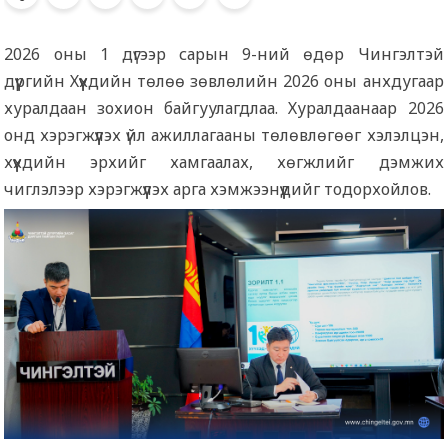
2026 оны 1 дүгээр сарын 9-ний өдөр Чингэлтэй
дүүргийн Хүүхдийн төлөө зөвлөлийн 2026 оны анхдугаар
хуралдаан зохион байгуулагдлаа. Хуралдаанаар 2026
онд хэрэгжүүлэх үйл ажиллагааны төлөвлөгөөг хэлэлцэн,
хүүхдийн эрхийг хамгаалах, хөгжлийг дэмжих
чиглэлээр хэрэгжүүлэх арга хэмжээнүүдийг тодорхойлов.