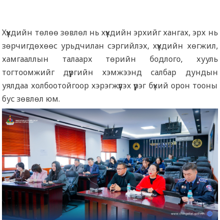
Хүүхдийн төлөө зөвлөл нь хүүхдийн эрхийг хангах, эрх нь
зөрчигдөхөөс урьдчилан сэргийлэх, хүүхдийн хөгжил,
хамгааллын талаарх төрийн бодлого, хууль
тогтоомжийг дүүргийн хэмжээнд салбар дундын
уялдаа холбоотойгоор хэрэгжүүлэх үүрэг бүхий орон тооны
бус зөвлөл юм.