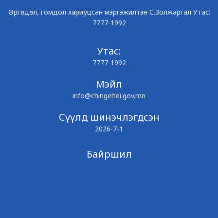
Өргөдөл, гомдол хариуцсан мэргэжилтэн С.Золжаргал Утас:
7777-1992
Утас:
7777-1992
Мэйл
info@chingeltei.gov.mn
Сүүлд шинэчлэгдсэн
2026-7-1
Байршил