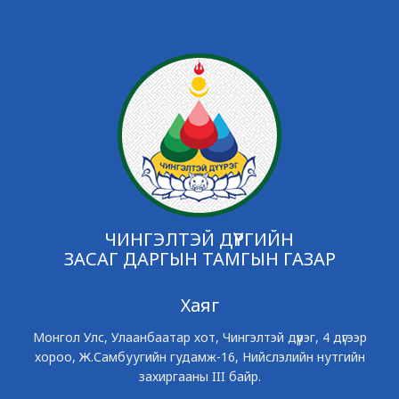
ЧИНГЭЛТЭЙ ДҮҮРГИЙН
ЗАСАГ ДАРГЫН ТАМГЫН ГАЗАР
Хаяг
Монгол Улс, Улаанбаатар хот, Чингэлтэй дүүрэг, 4 дүгээр
хороо, Ж.Самбуугийн гудамж-16, Нийслэлийн нутгийн
захиргааны III байр.