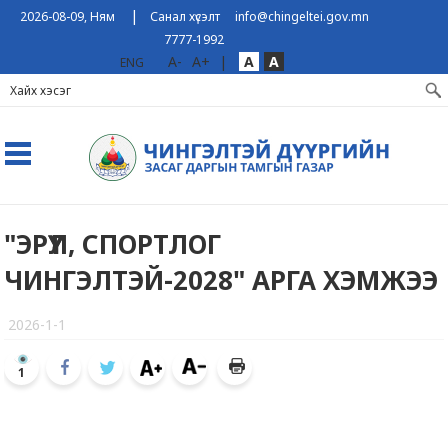
|
2026-08-09, Ням
Санал хүсэлт
info@chingeltei.gov.mn
7777-1992
A-
A+
|
A
A
ENG
"ЭРҮҮЛ, СПОРТЛОГ
ЧИНГЭЛТЭЙ-2028" АРГА ХЭМЖЭЭ
2026-1-1
1