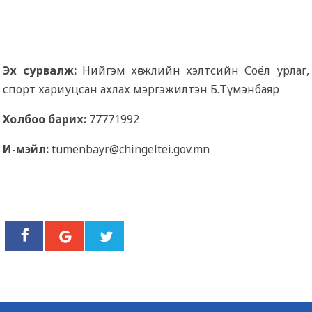
Эх сурвалж:
Нийгэм хөгжлийн хэлтсийн Соёл урлаг,
спорт хариуцсан ахлах мэргэжилтэн Б.Түмэнбаяр
Холбоо барих:
77771992
И-мэйл:
tumenbayr@chingeltei.gov.mn