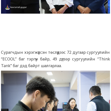
Сурагчдын хэрэгжүүлсэн төслүүдээс 72 дугаар сургуулийн
“ECOOL” баг тэргүүн байр, 49 дүгээр сургуулийн “Think
Tank” баг дэд байрт шалгарлаа.