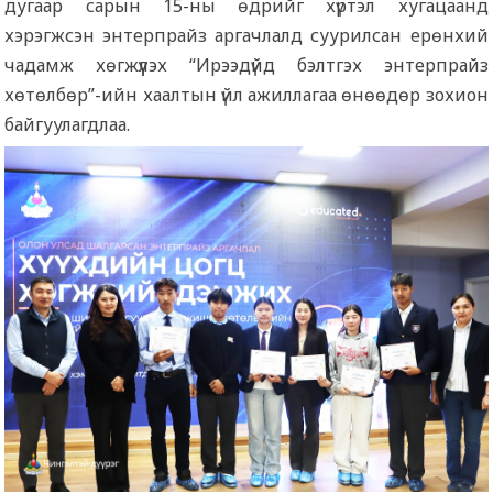
дугаар сарын 15-ны өдрийг хүртэл хугацаанд
хэрэгжсэн энтерпрайз аргачлалд суурилсан ерөнхий
чадамж хөгжүүлэх “Ирээдүйд бэлтгэх энтерпрайз
хөтөлбөр”-ийн хаалтын үйл ажиллагаа өнөөдөр зохион
байгуулагдлаа.