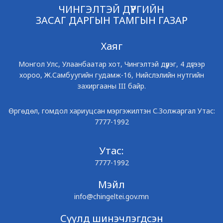
ЧИНГЭЛТЭЙ ДҮҮРГИЙН
ЗАСАГ ДАРГЫН ТАМГЫН ГАЗАР
Хаяг
Монгол Улс, Улаанбаатар хот, Чингэлтэй дүүрэг, 4 дүгээр
хороо, Ж.Самбуугийн гудамж-16, Нийслэлийн нутгийн
захиргааны III байр.
Өргөдөл, гомдол хариуцсан мэргэжилтэн С.Золжаргал Утас:
7777-1992
Утас:
7777-1992
Мэйл
info@chingeltei.gov.mn
Сүүлд шинэчлэгдсэн