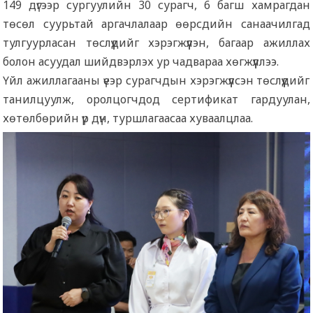
149 дүгээр сургуулийн 30 сурагч, 6 багш хамрагдан
төсөл суурьтай аргачлалаар өөрсдийн санаачилгад
тулгуурласан төслүүдийг хэрэгжүүлэн, багаар ажиллах
болон асуудал шийдвэрлэх ур чадвараа хөгжүүллээ.
Үйл ажиллагааны үеэр сурагчдын хэрэгжүүлсэн төслүүдийг
танилцуулж, оролцогчдод сертификат гардуулан,
хөтөлбөрийн үр дүн, туршлагаасаа хуваалцлаа.