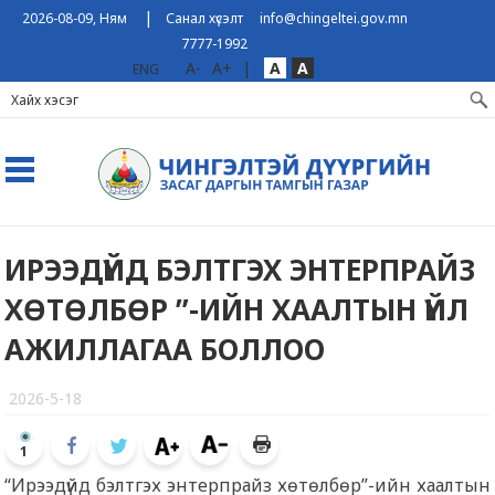
|
2026-08-09, Ням
Санал хүсэлт
info@chingeltei.gov.mn
7777-1992
A-
A+
|
A
A
ENG
ИРЭЭДҮЙД БЭЛТГЭХ ЭНТЕРПРАЙЗ
ХӨТӨЛБӨР ”-ИЙН ХААЛТЫН ҮЙЛ
АЖИЛЛАГАА БОЛЛОО
2026-5-18
1
“Ирээдүйд бэлтгэх энтерпрайз хөтөлбөр”-ийн хаалтын