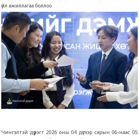
үйл ажиллагаа боллоо
Чингэлтэй дүүрэгт 2026 оны 04 дүгээр сарын 06-наас 05