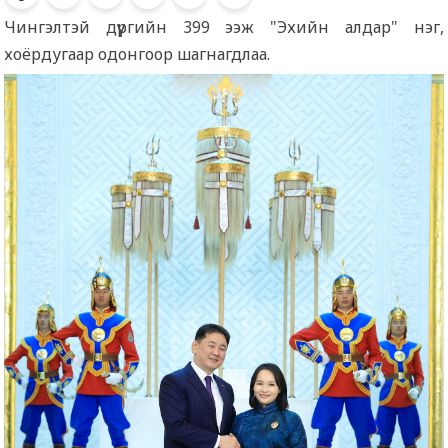
Чингэлтэй дүүргийн 399 ээж "Эхийн алдар" нэг,
хоёрдугаар одонгоор шагнагдлаа.