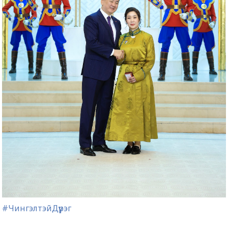
#ЧингэлтэйДүүрэг