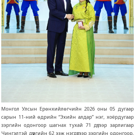
Монгол Улсын Ерөнхийлөгчийн 2026 оны 05 дугаар
сарын 11-ний өдрийн “Эхийн алдар” нэг, хоёрдугаар
зэргийн одонгоор шагнах тухай 71 дүгээр зарлигаар
Чингэлтэй дүүргийн 62 ээж нэгдүгээр зэргийн одонгоор,