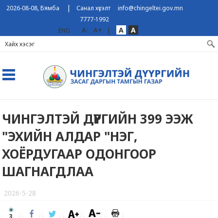
|
2026-08-08, Бямба
Санал хүсэлт
info@chingeltei.gov.mn
7777-1992
A-
A+
|
A
A
ENG
ЧИНГЭЛТЭЙ ДҮҮРГИЙН 399 ЭЭЖ
"ЭХИЙН АЛДАР "НЭГ,
ХОЁРДУГААР ОДОНГООР
ШАГНАГДЛАА
2026-5-28
3