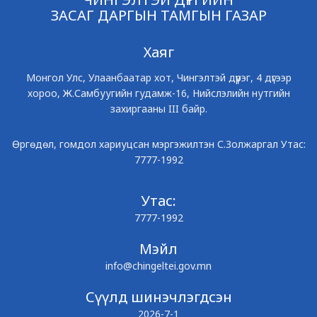
ЗАСАГ ДАРГЫН ТАМГЫН ГАЗАР
Хаяг
Монгол Улс, Улаанбаатар хот, Чингэлтэй дүүрэг, 4 дүгээр
хороо, Ж.Самбуугийн гудамж-16, Нийслэлийн нутгийн
захиргааны III байр.
Өргөдөл, гомдол хариуцсан мэргэжилтэн С.Золжаргал Утас:
7777-1992
Утас:
7777-1992
Мэйл
info@chingeltei.gov.mn
Сүүлд шинэчлэгдсэн
2026-7-1