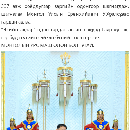
337 ээж хоёрдугаар зэргийн одонгоор шагнагдаж,
шагналаа Монгол Улсын Ерөнхийлөгч У.Хүрэлсүхээс
гардан авлаа.
"Эхийн алдар" одон гардан авсан ээжүүдэд баяр хүргэж,
гэр бүлд нь сайн сайхан бүхнийг хүсэн ерөөе.
МОНГОЛЫН ҮРС МАШ ОЛОН БОЛТУГАЙ.