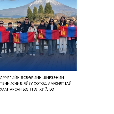
ДҮҮРГИЙН ӨСВӨРИЙН ШИРЭЭНИЙ
“АМАР БАЙНА УУ” Ц
ТЕНДЕРИЙН СОНГОН
ЧИНГЭЛТЭЙ ДҮҮРГИ
ТЕННИСЧИД ЯЙЗУ ХОТОД АМЖИЛТТАЙ
ҮЗЭСГЭЛЭН ХУДАЛД
ЗАРЛАЖ БАЙНА
“МОНГОЛ УЛСЫН ИР
ХАМТАРСАН БЭЛТГЭЛ ХИЙЛЭЭ
БАЙНА
ӨРГӨЛӨӨ