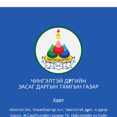
ЧИНГЭЛТЭЙ ДҮҮРГИЙН
ЗАСАГ ДАРГЫН ТАМГЫН ГАЗАР
Хаяг
Монгол Улс, Улаанбаатар хот, Чингэлтэй дүүрэг, 4 дүгээр
хороо, Ж.Самбуугийн гудамж-16, Нийслэлийн нутгийн