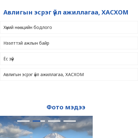
Авлигын эсрэг үйл ажиллагаа, ХАСХОМ
Хүний нөөцийн бодлого
Нээлттэй ажлын байр
Ёс зүй
Авлигын эсрэг үйл ажиллагаа, ХАСХОМ
Фото мэдээ