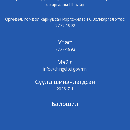
захиргааны III байр.
Өргөдөл, гомдол хариуцсан мэргэжилтэн С.Золжаргал Утас:
7777-1992
Утас:
7777-1992
Мэйл
info@chingeltei.gov.mn
Сүүлд шинэчлэгдсэн
2026-7-1
Байршил