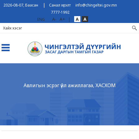
|
2026-08-07, Баасан
Санал хүсэлт
info@chingeltei.gov.mn
7777-1992
A-
A+
|
A
A
ENG
Авлигын эсрэг үйл ажиллагаа, ХАСХОМ