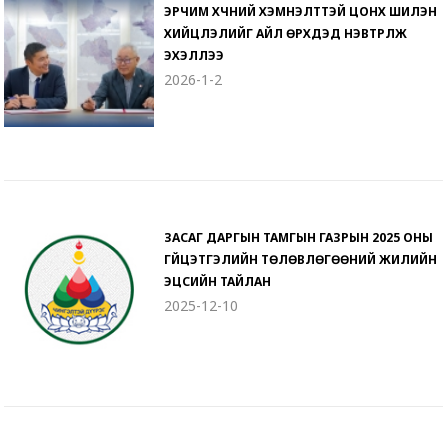
ЭРЧИМ ХҮЧНИЙ ХЭМНЭЛТТЭЙ ЦОНХ ШИЛЭН
ХИЙЦЛЭЛИЙГ АЙЛ ӨРХҮҮДЭД НЭВТРҮҮЛЖ
ЭХЭЛЛЭЭ
2026-1-2
ЗАСАГ ДАРГЫН ТАМГЫН ГАЗРЫН 2025 ОНЫ
ГҮЙЦЭТГЭЛИЙН ТӨЛӨВЛӨГӨӨНИЙ ЖИЛИЙН
ЭЦСИЙН ТАЙЛАН
2025-12-10