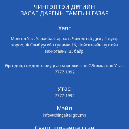
ЧИНГЭЛТЭЙ ДҮҮРГИЙН
ЗАСАГ ДАРГЫН ТАМГЫН ГАЗАР
Хаяг
Монгол Улс, Улаанбаатар хот, Чингэлтэй дүүрэг, 4 дүгээр
хороо, Ж.Самбуугийн гудамж-16, Нийслэлийн нутгийн
захиргааны III байр.
Өргөдөл, гомдол хариуцсан мэргэжилтэн С.Золжаргал Утас:
7777-1992
Утас:
7777-1992
Мэйл
info@chingeltei.gov.mn
Сүүлд шинэчлэгдсэн