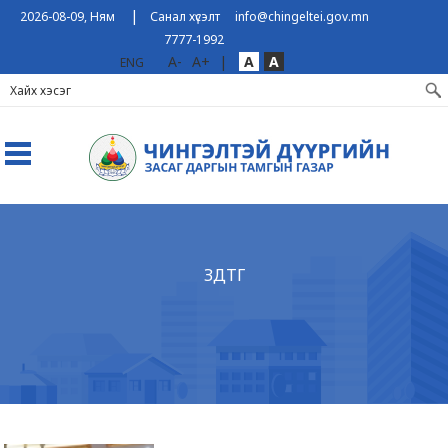
|
2026-08-09, Ням
Санал хүсэлт
info@chingeltei.gov.mn
7777-1992
A-
A+
|
A
A
ENG
ЗДТГ