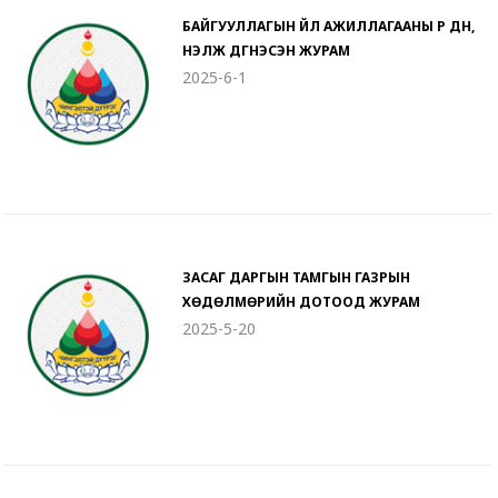
БАЙГУУЛЛАГЫН ҮЙЛ АЖИЛЛАГААНЫ ҮР ДҮН,
ҮНЭЛЖ ДҮГНЭСЭН ЖУРАМ
2025-6-1
ЗАСАГ ДАРГЫН ТАМГЫН ГАЗРЫН
ХӨДӨЛМӨРИЙН ДОТООД ЖУРАМ
2025-5-20