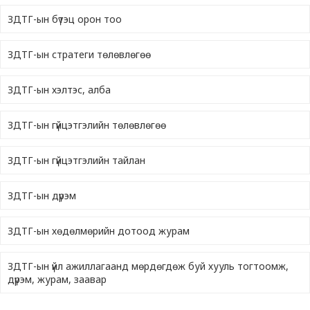
ЗДТГ-ын бүтэц орон тоо
ЗДТГ-ын стратеги төлөвлөгөө
ЗДТГ-ын хэлтэс, алба
ЗДТГ-ын гүйцэтгэлийн төлөвлөгөө
ЗДТГ-ын гүйцэтгэлийн тайлан
ЗДТГ-ын дүрэм
ЗДТГ-ын хөдөлмөрийн дотоод журам
ЗДТГ-ын үйл ажиллагаанд мөрдөгдөж буй хууль тогтоомж,
дүрэм, журам, заавар