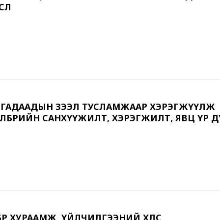
СӨЛ
ГӨӨР ГАДААДЫН ЗЭЭЛ ТУСЛАМЖААР ХЭРЭГЖҮҮЛЖ
ХӨТӨЛБӨРИЙН САНХҮҮЖИЛТ, ХЭРЭГЖИЛТ, ЯВЦ ҮР 
ЛБӨР ХУРААМЖ, ҮЙЛЧИЛГЭЭНИЙ ХӨЛС