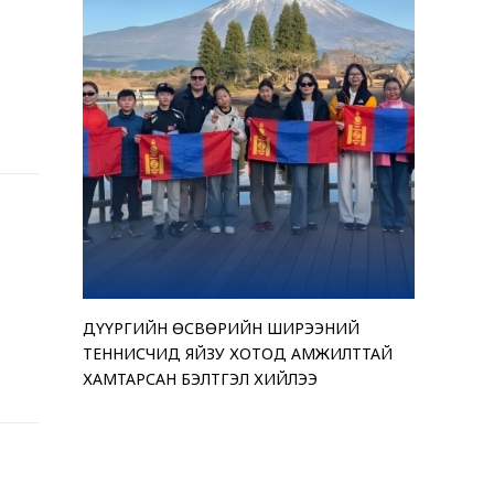
ДҮҮРГИЙН ӨСВӨРИЙН ШИРЭЭНИЙ
“АМАР БА
ТЕНДЕРИ
ЧИНГЭЛТЭ
ТЕННИСЧИД ЯЙЗУ ХОТОД АМЖИЛТТАЙ
ҮЗЭСГЭЛ
ЗАРЛАЖ Б
“МОНГОЛ 
ХАМТАРСАН БЭЛТГЭЛ ХИЙЛЭЭ
БАЙНА
ӨРГӨЛӨӨ