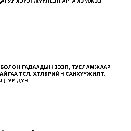
АГУУ ХЭРЭГЖҮҮЛСЭН АРГА ХЭМЖЭЭ
ГӨӨР БОЛОН ГАДААДЫН ЗЭЭЛ, ТУСЛАМЖААР
ГАА ТӨСӨЛ, ХӨТӨЛБӨРИЙН САНХҮҮЖИЛТ,
Ц, ҮР ДҮН