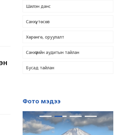
Шилэн данс
Санхүү, төсөв
Хөрөнгө, оруулалт
Санхүүгийн аудитын тайлан
СЭН
Бусад тайлан
Фото мэдээ