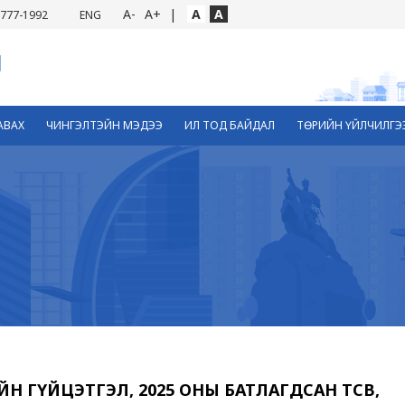
A-
A+
|
A
A
777-1992
ENG
АВАХ
ЧИНГЭЛТЭЙН МЭДЭЭ
ИЛ ТОД БАЙДАЛ
ТӨРИЙН ҮЙЛЧИЛГЭ
ЙН ГҮЙЦЭТГЭЛ, 2025 ОНЫ БАТЛАГДСАН ТӨСӨВ,