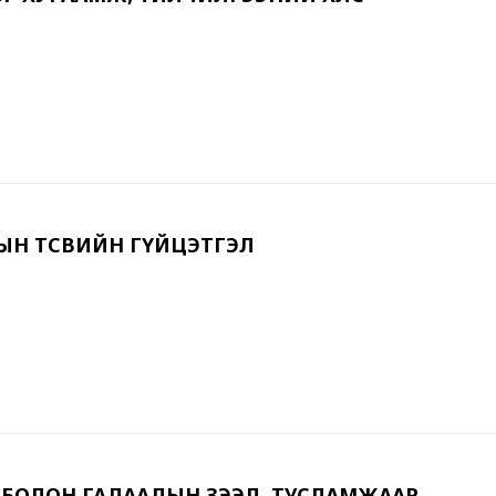
РЫН ТӨСВИЙН ГҮЙЦЭТГЭЛ
ГӨӨР БОЛОН ГАДААДЫН ЗЭЭЛ, ТУСЛАМЖААР