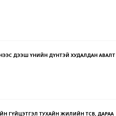
ҮҮНЭЭС ДЭЭШ ҮНИЙН ДҮНТЭЙ ХУДАЛДАН АВАЛТ
ВИЙН ГҮЙЦЭТГЭЛ ТУХАЙН ЖИЛИЙН ТӨСӨВ, ДАРАА