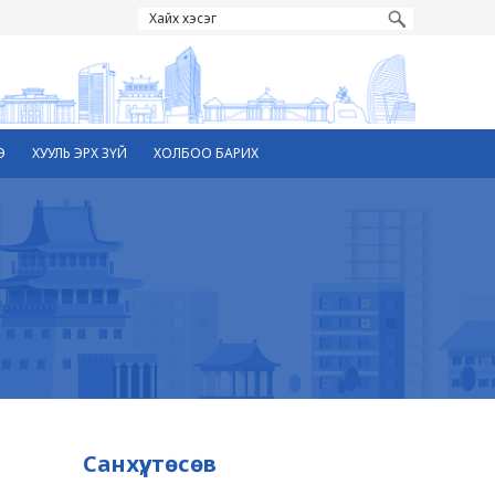
Э
ХУУЛЬ ЭРХ ЗҮЙ
ХОЛБОО БАРИХ
Санхүү, төсөв