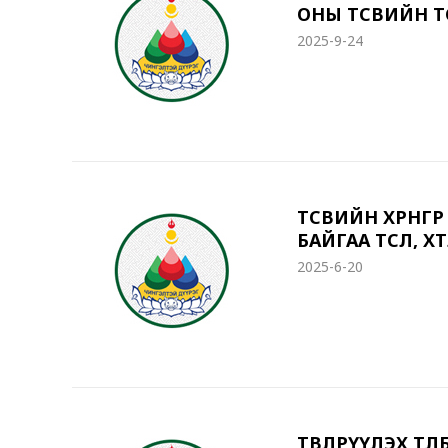
ОНЫ ТӨСВИЙН ТӨ
2025-9-24
ТӨСВИЙН ХӨРӨН
БАЙГАА ТӨСӨЛ, 
2025-6-20
ТӨВЛӨРҮҮЛЭХ ТӨ