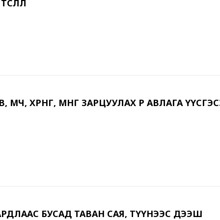
СӨӨЛӨЛ
В, ӨМЧ, ХӨРӨНГӨ, МӨНГӨ ЗАРЦУУЛАХ ӨР АВЛАГА ҮҮСГЭ
РДЛААС БУСАД ТАВАН САЯ, ТҮҮНЭЭС ДЭЭШ