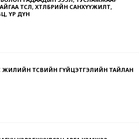
ГАА ТӨСӨЛ, ХӨТӨЛБӨРИЙН САНХҮҮЖИЛТ,
Ц, ҮР ДҮН
АС ЖИЛИЙН ТӨСВИЙН ГҮЙЦЭТГЭЛИЙН ТАЙЛАН