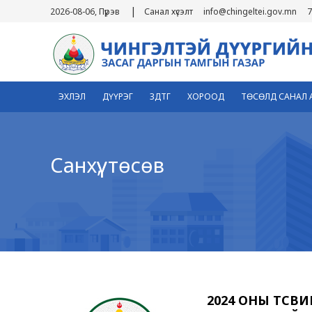
|
2026-08-06, Пүрэв
Санал хүсэлт
info@chingeltei.gov.mn
7
ЭХЛЭЛ
ДҮҮРЭГ
ЗДТГ
ХОРООД
ТӨСӨЛД САНАЛ 
Санхүү, төсөв
2024 ОНЫ ТӨСВИ