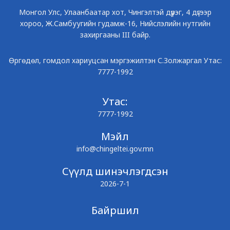
Монгол Улс, Улаанбаатар хот, Чингэлтэй дүүрэг, 4 дүгээр
хороо, Ж.Самбуугийн гудамж-16, Нийслэлийн нутгийн
захиргааны III байр.
Өргөдөл, гомдол хариуцсан мэргэжилтэн С.Золжаргал Утас:
7777-1992
Утас:
7777-1992
Мэйл
info@chingeltei.gov.mn
Сүүлд шинэчлэгдсэн
2026-7-1
Байршил