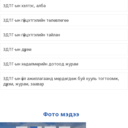
ЗДТГ-ын хэлтэс, алба
ЗДТГ-ын гүйцэтгэлийн төлөвлөгөө
ЗДТГ-ын гүйцэтгэлийн тайлан
ЗДТГ-ын дүрэм
ЗДТГ-ын хөдөлмөрийн дотоод журам
ЗДТГ-ын үйл ажиллагаанд мөрдөгдөж буй хууль тогтоомж,
дүрэм, журам, заавар
Фото мэдээ