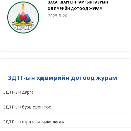
ЗАСАГ ДАРГЫН ТАМГЫН ГАЗРЫН
ХӨДӨЛМӨРИЙН ДОТООД ЖУРАМ
2025-5-20
ЗДТГ-ын хөдөлмөрийн дотоод журам
ЗДТГ-ын дарга
ЗДТГ-ын бүтэц орон тоо
ЗДТГ-ын стратеги төлөвлөгөө