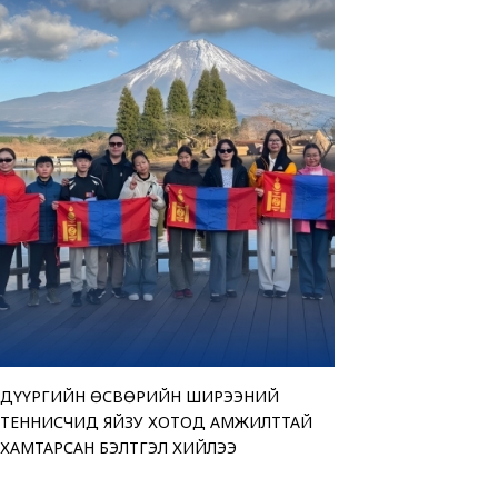
ДҮҮРГИЙН ӨСВӨРИЙН ШИРЭЭНИЙ
“АМАР БАЙНА УУ” Ц
ТЕНДЕРИЙН СОНГОН
ЧИНГЭЛТЭЙ ДҮҮРГИ
ТЕННИСЧИД ЯЙЗУ ХОТОД АМЖИЛТТАЙ
ҮЗЭСГЭЛЭН ХУДАЛД
ЗАРЛАЖ БАЙНА
“МОНГОЛ УЛСЫН ИР
ХАМТАРСАН БЭЛТГЭЛ ХИЙЛЭЭ
БАЙНА
ӨРГӨЛӨӨ