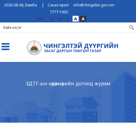
|
2026-08-08, Бямба
Санал хүсэлт
info@chingeltei.gov.mn
7777-1992
A-
A+
|
A
A
ENG
ЗДТГ-ын хөдөлмөрийн дотоод журам