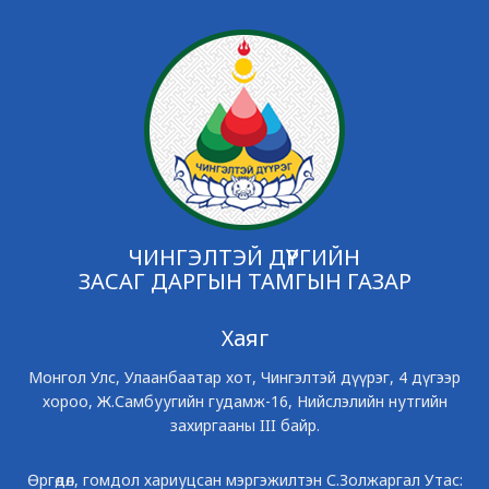
ЧИНГЭЛТЭЙ ДҮҮРГИЙН
ЗАСАГ ДАРГЫН ТАМГЫН ГАЗАР
Хаяг
Монгол Улс, Улаанбаатар хот, Чингэлтэй дүүрэг, 4 дүгээр
хороо, Ж.Самбуугийн гудамж-16, Нийслэлийн нутгийн
захиргааны III байр.
Өргөдөл, гомдол хариуцсан мэргэжилтэн С.Золжаргал Утас: