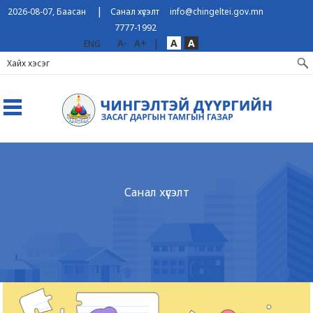
|
2026-08-07, Баасан
Санал хүсэлт
info@chingeltei.gov.mn
7777-1992
A-
A+
|
A
A
ENG
Санал хүсэлт