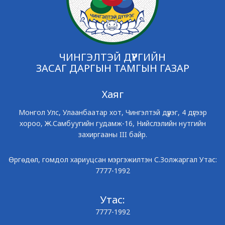
ЧИНГЭЛТЭЙ ДҮҮРГИЙН
ЗАСАГ ДАРГЫН ТАМГЫН ГАЗАР
Хаяг
Монгол Улс, Улаанбаатар хот, Чингэлтэй дүүрэг, 4 дүгээр
хороо, Ж.Самбуугийн гудамж-16, Нийслэлийн нутгийн
захиргааны III байр.
Өргөдөл, гомдол хариуцсан мэргэжилтэн С.Золжаргал Утас:
7777-1992
Утас:
7777-1992