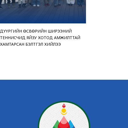
ДҮҮРГИЙН ӨСВӨРИЙН ШИРЭЭНИЙ
“АМАР БАЙНА УУ” Ц
ТЕНДЕРИЙН СОНГОН
ЧИНГЭЛТЭЙ ДҮҮРГИ
ТЕННИСЧИД ЯЙЗУ ХОТОД АМЖИЛТТАЙ
ҮЗЭСГЭЛЭН ХУДАЛД
ЗАРЛАЖ БАЙНА
“МОНГОЛ УЛСЫН ИР
ХАМТАРСАН БЭЛТГЭЛ ХИЙЛЭЭ
БАЙНА
ӨРГӨЛӨӨ