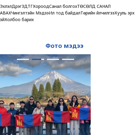
Эхлэл
Дүүрэг
ЗДТГ
Хороод
Санал болгох
ТӨСӨЛД САНАЛ
АВАХ
Чингэлтэйн Мэдээ
Ил тод байдал
Төрийн үйлчилгээ
Хууль эрх
зүй
Холбоо барих
Фото мэдээ