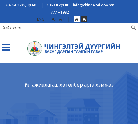
|
2026-08-06, Пүрэв
Санал хүсэлт
info@chingeltei.gov.mn
7777-1992
A-
A+
|
A
A
ENG
Үйл ажиллагаа, хөтөлбөр арга хэмжээ