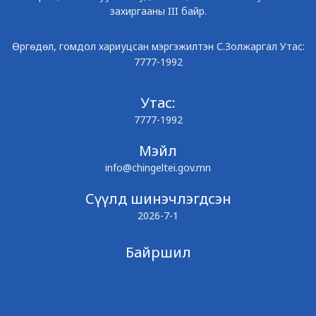
захиргааны III байр.
Өргөдөл, гомдол хариуцсан мэргэжилтэн С.Золжаргал Утас:
7777-1992
Утас:
7777-1992
Мэйл
info@chingeltei.gov.mn
Сүүлд шинэчлэгдсэн
2026-7-1
Байршил