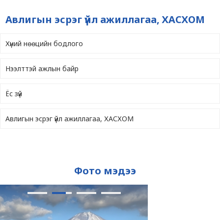
Авлигын эсрэг үйл ажиллагаа, ХАСХОМ
Хүний нөөцийн бодлого
Нээлттэй ажлын байр
Ёс зүй
Авлигын эсрэг үйл ажиллагаа, ХАСХОМ
Фото мэдээ