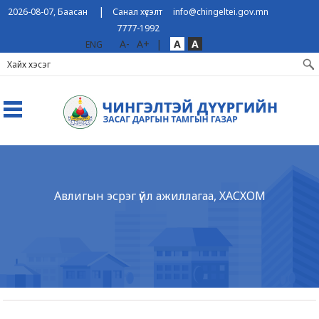
|
2026-08-07, Баасан
Санал хүсэлт
info@chingeltei.gov.mn
7777-1992
A-
A+
|
A
A
ENG
Авлигын эсрэг үйл ажиллагаа, ХАСХОМ