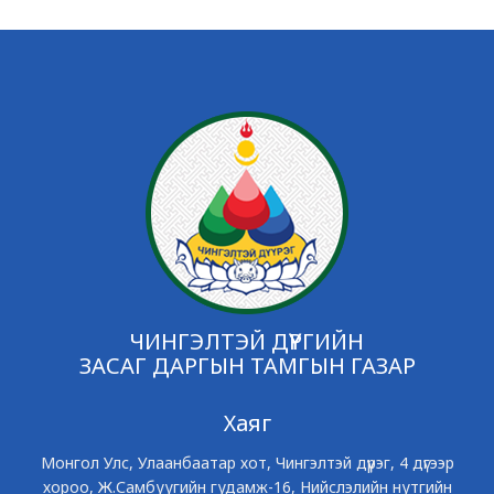
ЧИНГЭЛТЭЙ ДҮҮРГИЙН
ЗАСАГ ДАРГЫН ТАМГЫН ГАЗАР
Хаяг
Монгол Улс, Улаанбаатар хот, Чингэлтэй дүүрэг, 4 дүгээр
хороо, Ж.Самбуугийн гудамж-16, Нийслэлийн нутгийн