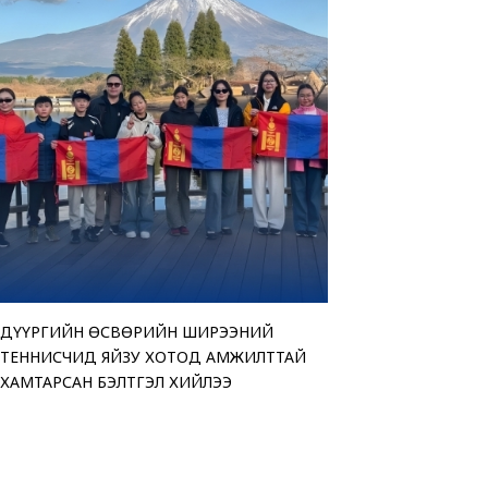
ДҮҮРГИЙН ӨСВӨРИЙН ШИРЭЭНИЙ
“АМАР БАЙНА УУ” Ц
ТЕНДЕРИЙН СОНГОН
ЧИНГЭЛТЭЙ ДҮҮРГИ
ТЕННИСЧИД ЯЙЗУ ХОТОД АМЖИЛТТАЙ
ҮЗЭСГЭЛЭН ХУДАЛД
ЗАРЛАЖ БАЙНА
“МОНГОЛ УЛСЫН ИР
ХАМТАРСАН БЭЛТГЭЛ ХИЙЛЭЭ
БАЙНА
ӨРГӨЛӨӨ