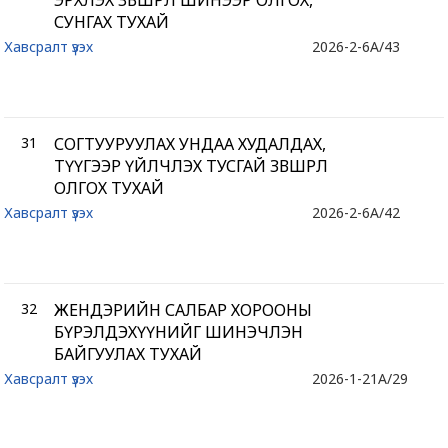
ЭРХЛЭХ ЗӨВШӨӨРӨЛ ШИНЭЭР ОЛГОХ,
СУНГАХ ТУХАЙ
Хавсралт үзэх
2026-2-6
A/43
31
СОГТУУРУУЛАХ УНДАА ХУДАЛДАХ,
ТҮҮГЭЭР ҮЙЛЧЛЭХ ТУСГАЙ ЗӨВШӨӨРӨЛ
ОЛГОХ ТУХАЙ
Хавсралт үзэх
2026-2-6
A/42
32
ЖЕНДЭРИЙН САЛБАР ХОРООНЫ
БҮРЭЛДЭХҮҮНИЙГ ШИНЭЧЛЭН
БАЙГУУЛАХ ТУХАЙ
Хавсралт үзэх
2026-1-21
A/29