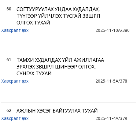
60
СОГТУУРУУЛАХ УНДАА ХУДАЛДАХ,
ТҮҮГЭЭР ҮЙЛЧЛЭХ ТУСГАЙ ЗӨВШӨӨРӨЛ
ОЛГОХ ТУХАЙ
Хавсралт үзэх
2025-11-10
A/380
61
ТАМХИ ХУДАЛДАХ ҮЙЛ АЖИЛЛАГАА
ЭРХЛЭХ ЗӨВШӨӨРӨЛ ШИНЭЭР ОЛГОХ,
СУНГАХ ТУХАЙ
Хавсралт үзэх
2025-11-5
A/378
62
АЖЛЫН ХЭСЭГ БАЙГУУЛАХ ТУХАЙ
Хавсралт үзэх
2025-11-4
A/379