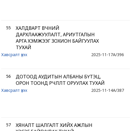
55
ХАЛДВАРТ ӨВЧНИЙ
ДАРХЛААЖУУЛАЛТ, АРИУТГАЛЫН
АРГА ХЭМЖЭЭГ ЗОХИОН БАЙГУУЛАХ
ТУХАЙ
Хавсралт үзэх
2025-11-17
A/396
56
ДОТООД АУДИТЫН АЛБАНЫ БҮТЭЦ,
ОРОН ТООНД ӨӨРЧЛӨЛТ ОРУУЛАХ ТУХАЙ
Хавсралт үзэх
2025-11-14
A/387
57
ХЯНАЛТ ШАЛГАЛТ ХИЙХ АЖЛЫН