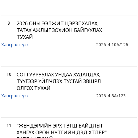
9
2026 ОНЫ ЭЭЛЖИТ ЦЭРЭГ ХАЛАХ,
ТАТАХ АЖЛЫГ ЗОХИОН БАЙГУУЛАХ
ТУХАЙ
Хавсралт үзэх
2026-4-10
A/126
10
СОГТУУРУУЛАХ УНДАА ХУДАЛДАХ,
ТҮҮГЭЭР ҮЙЛЧЛЭХ ТУСГАЙ ЗӨВШӨӨРӨЛ
ОЛГОХ ТУХАЙ
Хавсралт үзэх
2026-4-8
A/123
11
"ЖЕНДЭРИЙН ЭРХ ТЭГШ БАЙДЛЫГ
ХАНГАХ ОРОН НУТГИЙН ДЭД ХӨТӨЛБӨР"