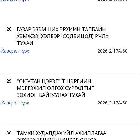
28
ГАЗАР ЭЗЭМШИХ ЭРХИЙН ТАЛБАЙН
ХЭМЖЭЭ, ХЭЛБЭР (СОЛБИЦОЛ) ӨӨРЧЛӨХ
ТУХАЙ
Хавсралт үзэх
2026-2-17
A/60
29
"ОЮУТАН ЦЭРЭГ"-Т ЦЭРГИЙН
МЭРГЭЖИЛ ОЛГОХ СУРГАЛТЫГ
ЗОХИОН БАЙГУУЛАХ ТУХАЙ
Хавсралт үзэх
2026-2-17
A/58
30
ТАМХИ ХУДАЛДАХ ҮЙЛ АЖИЛЛАГАА