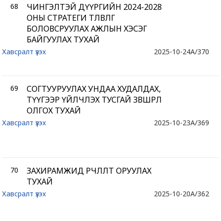
68
ЧИНГЭЛТЭЙ ДҮҮРГИЙН 2024-2028
ОНЫ СТРАТЕГИ ТӨЛӨВЛӨГӨӨ
БОЛОВСРУУЛАХ АЖЛЫН ХЭСЭГ
БАЙГУУЛАХ ТУХАЙ
Хавсралт үзэх
2025-10-24
A/370
69
СОГТУУРУУЛАХ УНДАА ХУДАЛДАХ,
ТҮҮГЭЭР ҮЙЛЧЛЭХ ТУСГАЙ ЗӨВШӨӨРӨЛ
ОЛГОХ ТУХАЙ
Хавсралт үзэх
2025-10-23
A/369
70
ЗАХИРАМЖИД ӨӨРЧЛӨЛТ ОРУУЛАХ
ТУХАЙ
Хавсралт үзэх
2025-10-20
A/362