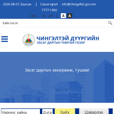
|
2026-08-07, Баасан
Санал хүсэлт
info@chingeltei.gov.mn
7777-1992
A-
A+
|
A
A
ENG
Засаг даргын захирамж, тушаал