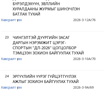
БҮРЭЛДЭХҮҮН, ЗӨВЛӨЛИЙН
ХУРАЛДААНЫ ЖУРМЫГ ШИНЭЧЛЭН
БАТЛАХ ТУХАЙ
Хавсралт үзэх
2026-3-12
A/76
23
ЧИНГЭЛТЭЙ ДҮҮРГИЙН ЗАСАГ
ДАРГЫН НЭРЭМЖИТ ЦЭРЭГ-
СПОРТЫН "ДӨЛ-2026" ЦОГЦОЛБОР
ТЭМЦЭЭН ЗОХИОН БАЙГУУЛАХ ТУХАЙ
Хавсралт үзэх
2026-3-10
A/70
24
ЭРГҮҮЛИЙН ҮҮРЭГ ГҮЙЦЭТГҮҮЛЭХ
АЖЛЫГ ЗОХИОН БАЙГУУЛАХ ТУХАЙ
Хавсралт үзэх
2026-3-9
A/69