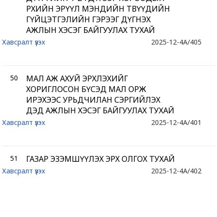
ӨРХИЙН ЭРҮҮЛ МЭНДИЙН ТӨВҮҮДИЙН
ГҮЙЦЭТГЭЛИЙН ГЭРЭЭГ ДҮГНЭХ
АЖЛЫН ХЭСЭГ БАЙГУУЛАХ ТУХАЙ
Хавсралт үзэх
2025-12-4
A/405
50
МАЛ АЖ АХУЙ ЭРХЛЭХИЙГ
ХОРИГЛОСОН БҮСЭД МАЛ ОРЖ
ИРЭХЭЭС УРЬДЧИЛАН СЭРГИЙЛЭХ
ДЭД АЖЛЫН ХЭСЭГ БАЙГУУЛАХ ТУХАЙ
Хавсралт үзэх
2025-12-4
A/401
51
ГАЗАР ЭЗЭМШҮҮЛЭХ ЭРХ ОЛГОХ ТУХАЙ
Хавсралт үзэх
2025-12-4
A/402