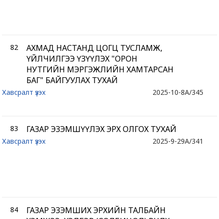
82
АХМАД НАСТАНД ЦОГЦ ТУСЛАМЖ,
ҮЙЛЧИЛГЭЭ ҮЗҮҮЛЭХ "ОРОН
НУТГИЙН МЭРГЭЖЛИЙН ХАМТАРСАН
БАГ" БАЙГУУЛАХ ТУХАЙ
Хавсралт үзэх
2025-10-8
A/345
83
ГАЗАР ЭЗЭМШҮҮЛЭХ ЭРХ ОЛГОХ ТУХАЙ
Хавсралт үзэх
2025-9-29
A/341
84
ГАЗАР ЭЗЭМШИХ ЭРХИЙН ТАЛБАЙН