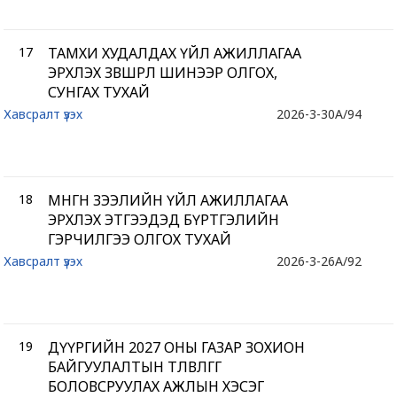
17
ТАМХИ ХУДАЛДАХ ҮЙЛ АЖИЛЛАГАА
ЭРХЛЭХ ЗӨВШӨӨРӨЛ ШИНЭЭР ОЛГОХ,
СУНГАХ ТУХАЙ
Хавсралт үзэх
2026-3-30
A/94
18
МӨНГӨН ЗЭЭЛИЙН ҮЙЛ АЖИЛЛАГАА
ЭРХЛЭХ ЭТГЭЭДЭД БҮРТГЭЛИЙН
ГЭРЧИЛГЭЭ ОЛГОХ ТУХАЙ
Хавсралт үзэх
2026-3-26
A/92
19
ДҮҮРГИЙН 2027 ОНЫ ГАЗАР ЗОХИОН
БАЙГУУЛАЛТЫН ТӨЛӨВЛӨГӨӨГ
БОЛОВСРУУЛАХ АЖЛЫН ХЭСЭГ