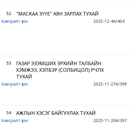
52
"МАСКАА ЗҮҮЕ" АЯН ЗАРЛАХ ТУХАЙ
Хавсралт үзэх
2025-12-4
A/404
53
ГАЗАР ЭЗЭМШИХ ЭРХИЙН ТАЛБАЙН
ХЭМЖЭЭ, ХЭЛБЭР (СОЛБИЦОЛ) ӨӨРЧЛӨХ
ТУХАЙ
Хавсралт үзэх
2025-11-27
A/399
54
АЖЛЫН ХЭСЭГ БАЙГУУЛАХ ТУХАЙ
Хавсралт үзэх
2025-11-20
A/397