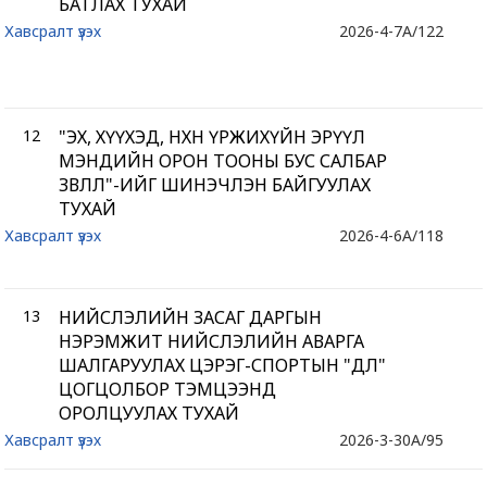
БАТЛАХ ТУХАЙ
Хавсралт үзэх
2026-4-7
A/122
12
"ЭХ, ХҮҮХЭД, НӨХӨН ҮРЖИХҮЙН ЭРҮҮЛ
МЭНДИЙН ОРОН ТООНЫ БУС САЛБАР
ЗӨВЛӨЛ"-ИЙГ ШИНЭЧЛЭН БАЙГУУЛАХ
ТУХАЙ
Хавсралт үзэх
2026-4-6
A/118
13
НИЙСЛЭЛИЙН ЗАСАГ ДАРГЫН
НЭРЭМЖИТ НИЙСЛЭЛИЙН АВАРГА
ШАЛГАРУУЛАХ ЦЭРЭГ-СПОРТЫН "ДӨЛ"
ЦОГЦОЛБОР ТЭМЦЭЭНД
ОРОЛЦУУЛАХ ТУХАЙ
Хавсралт үзэх
2026-3-30
A/95