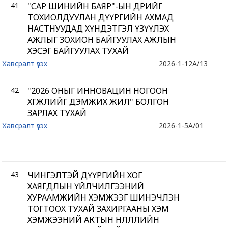
41
"САР ШИНИЙН БАЯР"-ЫН ӨДРИЙГ
ТОХИОЛДУУЛАН ДҮҮРГИЙН АХМАД
НАСТНУУДАД ХҮНДЭТГЭЛ ҮЗҮҮЛЭХ
АЖЛЫГ ЗОХИОН БАЙГУУЛАХ АЖЛЫН
ХЭСЭГ БАЙГУУЛАХ ТУХАЙ
Хавсралт үзэх
2026-1-12
A/13
42
"2026 ОНЫГ ИННОВАЦИН НОГООН
ХӨГЖЛИЙГ ДЭМЖИХ ЖИЛ" БОЛГОН
ЗАРЛАХ ТУХАЙ
Хавсралт үзэх
2026-1-5
A/01
43
ЧИНГЭЛТЭЙ ДҮҮРГИЙН ХОГ
ХАЯГДЛЫН ҮЙЛЧИЛГЭЭНИЙ
ХУРААМЖИЙН ХЭМЖЭЭГ ШИНЭЧЛЭН
ТОГТООХ ТУХАЙ ЗАХИРГААНЫ ХЭМ
ХЭМЖЭЭНИЙ АКТЫН НӨЛӨӨЛЛИЙН