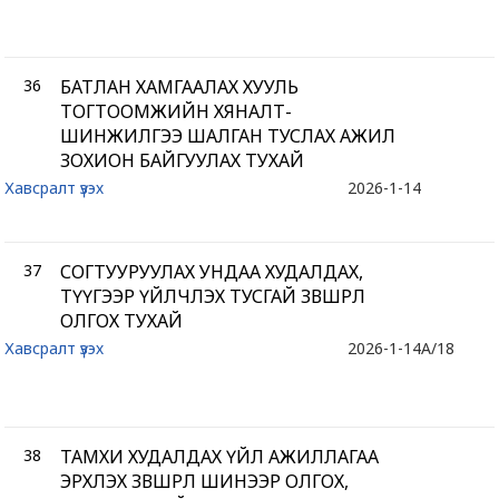
36
БАТЛАН ХАМГААЛАХ ХУУЛЬ
ТОГТООМЖИЙН ХЯНАЛТ-
ШИНЖИЛГЭЭ ШАЛГАН ТУСЛАХ АЖИЛ
ЗОХИОН БАЙГУУЛАХ ТУХАЙ
Хавсралт үзэх
2026-1-14
37
СОГТУУРУУЛАХ УНДАА ХУДАЛДАХ,
ТҮҮГЭЭР ҮЙЛЧЛЭХ ТУСГАЙ ЗӨВШӨӨРӨЛ
ОЛГОХ ТУХАЙ
Хавсралт үзэх
2026-1-14
A/18
38
ТАМХИ ХУДАЛДАХ ҮЙЛ АЖИЛЛАГАА
ЭРХЛЭХ ЗӨВШӨӨРӨЛ ШИНЭЭР ОЛГОХ,