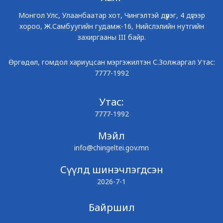
Монгол Улс, Улаанбаатар хот, Чингэлтэй дүүрэг, 4 дүгээр
хороо, Ж.Самбуугийн гудамж-16, Нийслэлийн нутгийн
захиргааны III байр.
Өргөдөл, гомдол хариуцсан мэргэжилтэн С.Золжаргал Утас:
7777-1992
Утас:
7777-1992
Мэйл
info@chingeltei.gov.mn
Сүүлд шинэчлэгдсэн
2026-7-1
Байршил