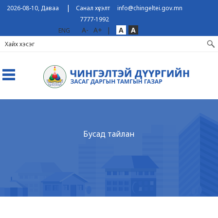
|
2026-08-10, Даваа
Санал хүсэлт
info@chingeltei.gov.mn
7777-1992
A-
A+
|
A
A
ENG
Бусад тайлан