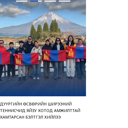
ДҮҮРГИЙН ӨСВӨРИЙН ШИРЭЭНИЙ
“АМАР БАЙНА УУ” Ц
ТЕНДЕРИЙН СОНГОН
ЧИНГЭЛТЭЙ ДҮҮРГИ
ТЕННИСЧИД ЯЙЗУ ХОТОД АМЖИЛТТАЙ
ҮЗЭСГЭЛЭН ХУДАЛД
ЗАРЛАЖ БАЙНА
“МОНГОЛ УЛСЫН ИР
ХАМТАРСАН БЭЛТГЭЛ ХИЙЛЭЭ
БАЙНА
ӨРГӨЛӨӨ