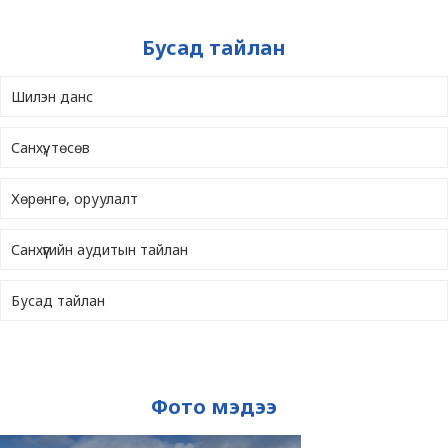
Бусад тайлан
Шилэн данс
Санхүү, төсөв
Хөрөнгө, оруулалт
Санхүүгийн аудитын тайлан
Бусад тайлан
Фото мэдээ